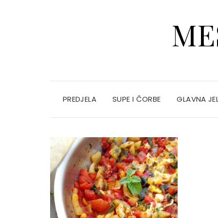
ME
PREDJELA
SUPE I ČORBE
GLAVNA JE