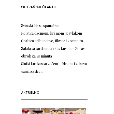
SKORAŠNJI ČLANCI
Svinjski file sa spanaćem
Rolat sa džemom, kremom i pavlakom
Čorbica od bundeve, tikvice i krompira
Salata sa sardinama i kus kusom – Zdrav
obrok za 10 minuta
Slatki kus kus sa voćem – Idealna i zdrava
užina za decu
AKTUELNO