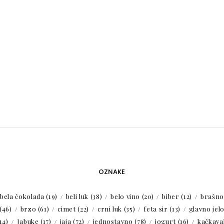
OZNAKE
bela čokolada
(19)
beli luk
(38)
belo vino
(20)
biber
(12)
brašno
(46)
brzo
(61)
cimet
(22)
crni luk
(35)
feta sir
(13)
glavno jel
14)
Jabuke
(17)
jaja
(72)
jednostavno
(78)
jogurt
(16)
kačkaval