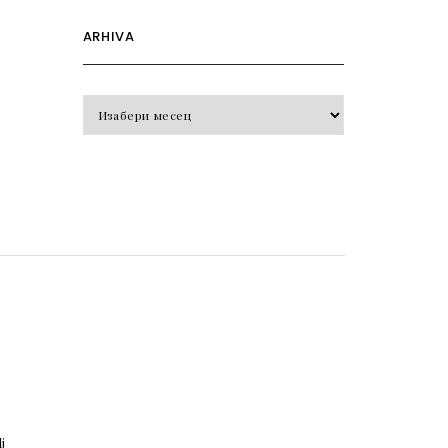
ARHIVA
Arhiva
o
j