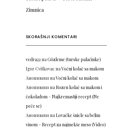
Zimnica
SKORAŠNJI KOMENTARI
vedra22
на
Gözleme (turske palačinke)
Igor Cvitkovac
на
Voćni kolač sa makom
Анонимни
на
Voćni kolač sa makom
Анонимни
на
Rozen kolač sa makom i
čokoladom – Najkremastiji recept (Ne
peče se)
Анонимни
на
Lovačke šnicle sa belim
vinom – Recept za najmekše meso (Video)