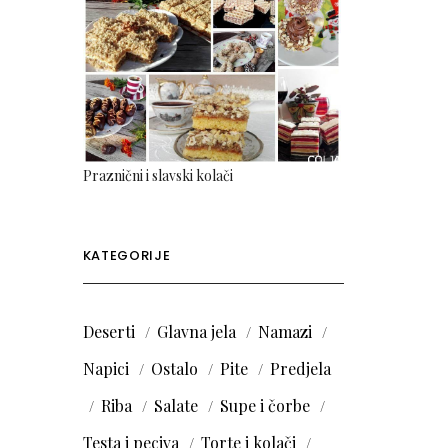
Praznični i slavski kolači
KATEGORIJE
Deserti
Glavna jela
Namazi
Napici
Ostalo
Pite
Predjela
Riba
Salate
Supe i čorbe
Testa i peciva
Torte i kolači