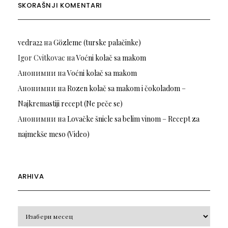
SKORAŠNJI KOMENTARI
vedra22
на
Gözleme (turske palačinke)
Igor Cvitkovac
на
Voćni kolač sa makom
Анонимни
на
Voćni kolač sa makom
Анонимни
на
Rozen kolač sa makom i čokoladom –
Najkremastiji recept (Ne peče se)
Анонимни
на
Lovačke šnicle sa belim vinom – Recept za
najmekše meso (Video)
ARHIVA
Arhiva