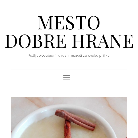
MESTO
DOBRE HRANE
Pažljivo odabrani, ukusni recepti za svaku priliku
Toggle Navigation