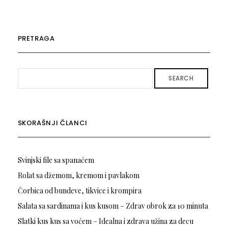
PRETRAGA
SEARCH
SKORAŠNJI ČLANCI
Svinjski file sa spanaćem
Rolat sa džemom, kremom i pavlakom
Čorbica od bundeve, tikvice i krompira
Salata sa sardinama i kus kusom – Zdrav obrok za 10 minuta
Slatki kus kus sa voćem – Idealna i zdrava užina za decu