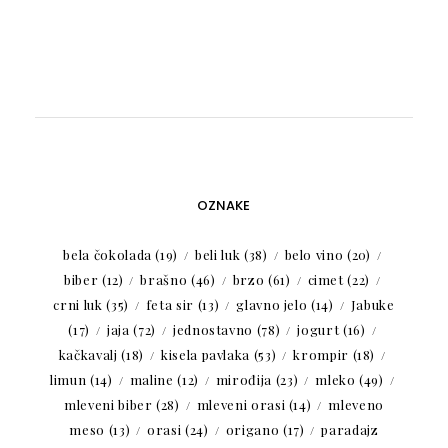
OZNAKE
bela čokolada
(19)
beli luk
(38)
belo vino
(20)
biber
(12)
brašno
(46)
brzo
(61)
cimet
(22)
crni luk
(35)
feta sir
(13)
glavno jelo
(14)
Jabuke
(17)
jaja
(72)
jednostavno
(78)
jogurt
(16)
kačkavalj
(18)
kisela pavlaka
(53)
krompir
(18)
limun
(14)
maline
(12)
mirođija
(23)
mleko
(49)
mleveni biber
(28)
mleveni orasi
(14)
mleveno
meso
(13)
orasi
(24)
origano
(17)
paradajz