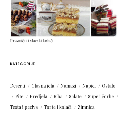
Praznični i slavski kolači
KATEGORIJE
Deserti
Glavna jela
Namazi
Napici
Ostalo
Pite
Predjela
Riba
Salate
Supe i čorbe
Testa i peciva
Torte i kolači
Zimnica