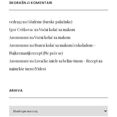
SKORAŠNJI KOMENTARI
vedra22
на
Gözleme (turske palačinke)
Igor Cvitkovac
на
Voćni kolač sa makom
Анонимни
на
Voćni kolač sa makom
Анонимни
на
Rozen kolač sa makom i čokoladom –
Najkremastiji recept (Ne peče se)
Анонимни
на
Lovačke šnicle sa belim vinom – Recept za
najmekše meso (Video)
ARHIVA
Arhiva