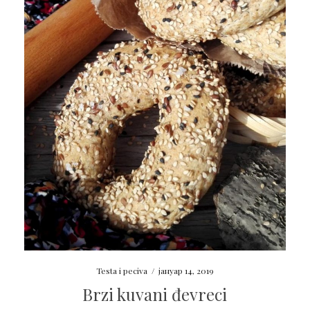
Testa i peciva
/
јануар 14, 2019
Brzi kuvani đevreci