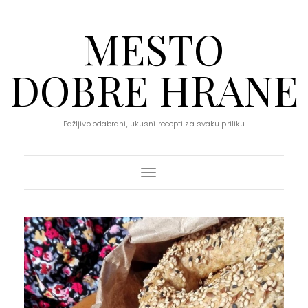
MESTO
DOBRE HRANE
Pažljivo odabrani, ukusni recepti za svaku priliku
Toggle Navigation