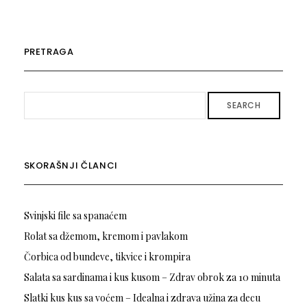
PRETRAGA
SEARCH
SKORAŠNJI ČLANCI
Svinjski file sa spanaćem
Rolat sa džemom, kremom i pavlakom
Čorbica od bundeve, tikvice i krompira
Salata sa sardinama i kus kusom – Zdrav obrok za 10 minuta
Slatki kus kus sa voćem – Idealna i zdrava užina za decu