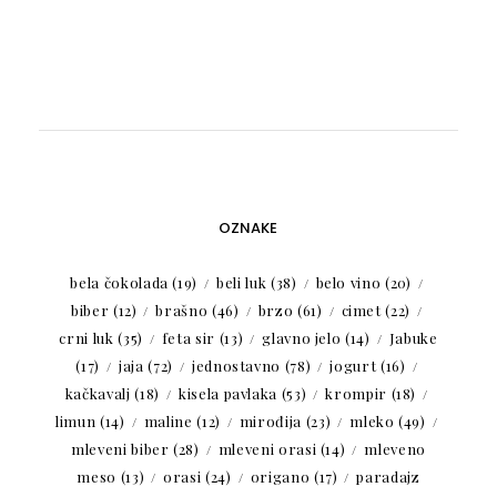
OZNAKE
bela čokolada
(19)
beli luk
(38)
belo vino
(20)
biber
(12)
brašno
(46)
brzo
(61)
cimet
(22)
crni luk
(35)
feta sir
(13)
glavno jelo
(14)
Jabuke
(17)
jaja
(72)
jednostavno
(78)
jogurt
(16)
kačkavalj
(18)
kisela pavlaka
(53)
krompir
(18)
limun
(14)
maline
(12)
mirođija
(23)
mleko
(49)
mleveni biber
(28)
mleveni orasi
(14)
mleveno
meso
(13)
orasi
(24)
origano
(17)
paradajz