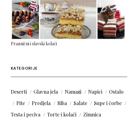
Praznični i slavski kolači
KATEGORIJE
Deserti
Glavna jela
Namazi
Napici
Ostalo
Pite
Predjela
Riba
Salate
Supe i čorbe
Testa i peciva
Torte i kolači
Zimnica