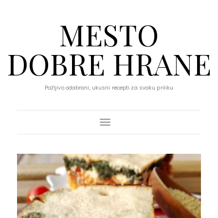
MESTO
DOBRE HRANE
Pažljivo odabrani, ukusni recepti za svaku priliku
Toggle Navigation