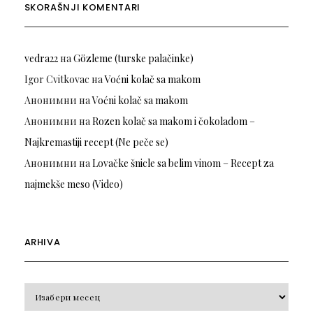
SKORAŠNJI KOMENTARI
vedra22
на
Gözleme (turske palačinke)
Igor Cvitkovac
на
Voćni kolač sa makom
Анонимни
на
Voćni kolač sa makom
Анонимни
на
Rozen kolač sa makom i čokoladom –
Najkremastiji recept (Ne peče se)
Анонимни
на
Lovačke šnicle sa belim vinom – Recept za
najmekše meso (Video)
ARHIVA
Arhiva