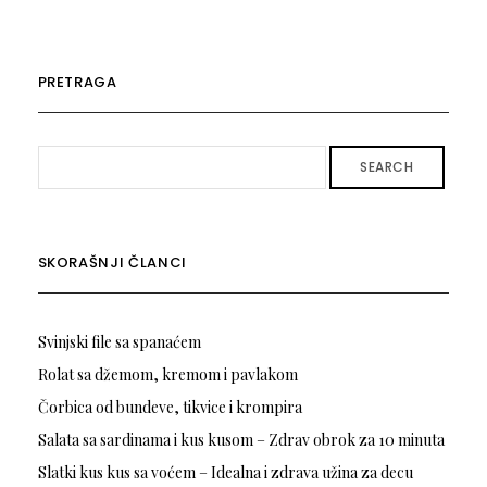
PRETRAGA
SEARCH
SKORAŠNJI ČLANCI
Svinjski file sa spanaćem
Rolat sa džemom, kremom i pavlakom
Čorbica od bundeve, tikvice i krompira
Salata sa sardinama i kus kusom – Zdrav obrok za 10 minuta
Slatki kus kus sa voćem – Idealna i zdrava užina za decu