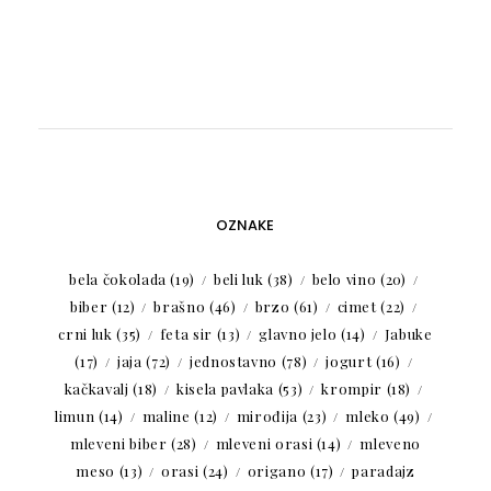
OZNAKE
bela čokolada
(19)
beli luk
(38)
belo vino
(20)
biber
(12)
brašno
(46)
brzo
(61)
cimet
(22)
crni luk
(35)
feta sir
(13)
glavno jelo
(14)
Jabuke
(17)
jaja
(72)
jednostavno
(78)
jogurt
(16)
kačkavalj
(18)
kisela pavlaka
(53)
krompir
(18)
limun
(14)
maline
(12)
mirođija
(23)
mleko
(49)
mleveni biber
(28)
mleveni orasi
(14)
mleveno
meso
(13)
orasi
(24)
origano
(17)
paradajz