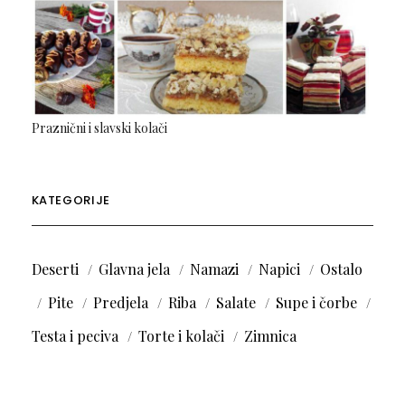
Praznični i slavski kolači
KATEGORIJE
Deserti
Glavna jela
Namazi
Napici
Ostalo
Pite
Predjela
Riba
Salate
Supe i čorbe
Testa i peciva
Torte i kolači
Zimnica