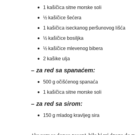
1 kašičica sitne morske soli
½ kašičice šećera
1 kašičica iseckanog peršunovog lišća
½ kašičice bosiljka
½ kašičice mlevenog bibera
2 kašike ulja
–
za red sa spanaćem:
500 g očišćenog spanaća
1 kašičica sitne morske soli
– za red sa sirom:
150 g mladog kravljeg sira