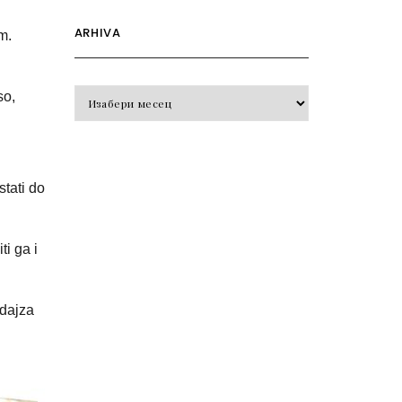
ARHIVA
m.
Arhiva
so,
stati do
ti ga i
adajza