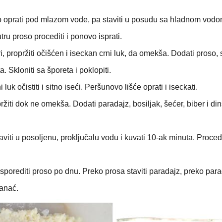
obro oprati pod mlazom vode, pa staviti u posudu sa hladnom vodo
utru proso procediti i ponovo isprati.
, propržiti očišćen i iseckan crni luk, da omekša. Dodati proso, 
. Skloniti sa šporeta i poklopiti.
 luk očistiti i sitno iseći. Peršunovo lišće oprati i iseckati.
 pržiti dok ne omekša. Dodati paradajz, bosiljak, šećer, biber i din
taviti u posoljenu, proključalu vodu i kuvati 10-ak minuta. Procedi
 rasporediti proso po dnu. Preko prosa staviti paradajz, preko par
panać.