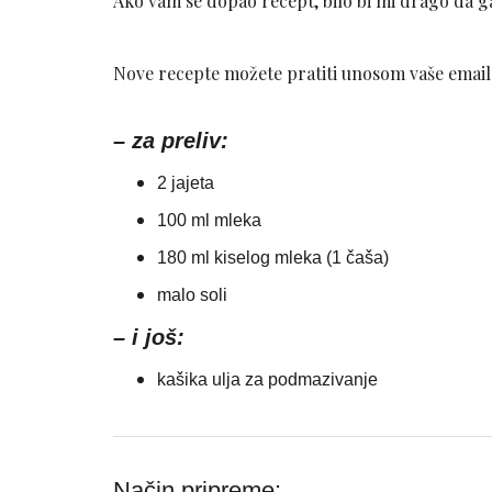
Ako vam se dopao recept, bilo bi mi drago da ga
Nove recepte možete pratiti unosom vaše email a
– za preliv:
2 jajeta
100 ml mleka
180 ml kiselog mleka (1 čaša)
malo soli
– i još:
kašika ulja za podmazivanje
Način pripreme: