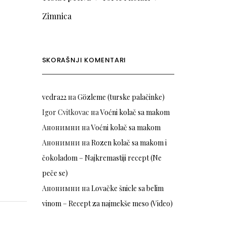
Zimnica
SKORAŠNJI KOMENTARI
vedra22
на
Gözleme (turske palačinke)
Igor Cvitkovac
на
Voćni kolač sa makom
Анонимни
на
Voćni kolač sa makom
Анонимни
на
Rozen kolač sa makom i
čokoladom – Najkremastiji recept (Ne
peče se)
Анонимни
на
Lovačke šnicle sa belim
vinom – Recept za najmekše meso (Video)