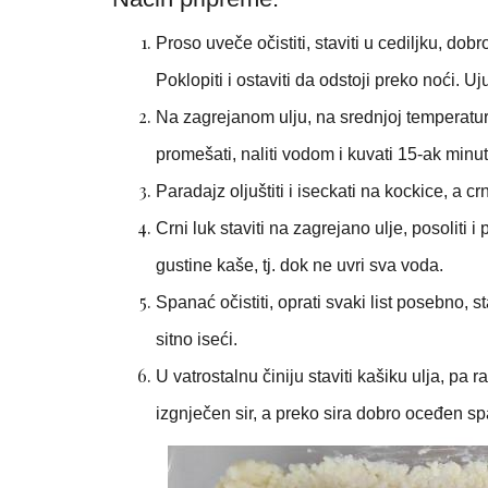
Proso uveče očistiti, staviti u cediljku, d
Poklopiti i ostaviti da odstoji preko noći. Uj
Na zagrejanom ulju, na srednjoj temperaturi
promešati, naliti vodom i kuvati 15-ak minuta
Paradajz oljuštiti i iseckati na kockice, a crni
Crni luk staviti na zagrejano ulje, posoliti i
gustine kaše, tj. dok ne uvri sva voda.
Spanać očistiti, oprati svaki list posebno, s
sitno iseći.
U vatrostalnu činiju staviti kašiku ulja, pa
izgnječen sir, a preko sira dobro oceđen s