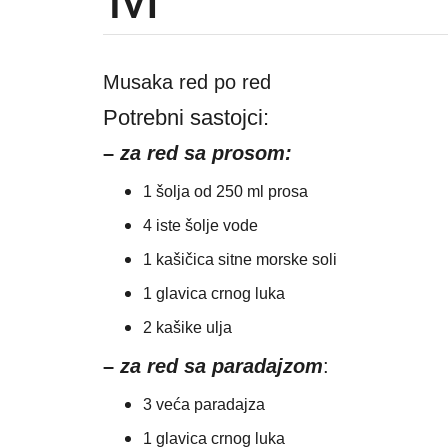
Musaka red po red
Potrebni sastojci:
–
za red sa prosom:
1 šolja od 250 ml prosa
4 iste šolje vode
1 kašičica sitne morske soli
1 glavica crnog luka
2 kašike ulja
–
za red sa paradajzom
:
3 veća paradajza
1 glavica crnog luka