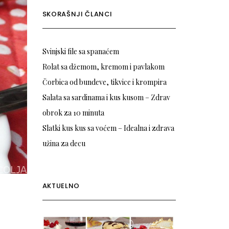
SKORAŠNJI ČLANCI
Svinjski file sa spanaćem
Rolat sa džemom, kremom i pavlakom
Čorbica od bundeve, tikvice i krompira
Salata sa sardinama i kus kusom – Zdrav
obrok za 10 minuta
Slatki kus kus sa voćem – Idealna i zdrava
užina za decu
AKTUELNO
.