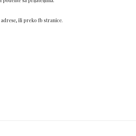
 podelite sa prijateljima.
drese, ili preko fb stranice.