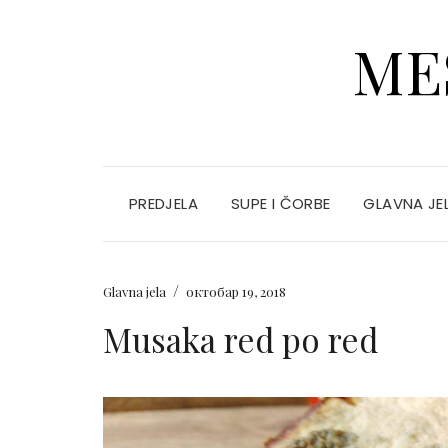
ME
PREDJELA
SUPE I ČORBE
GLAVNA JE
/
Glavna jela
октобар 19, 2018
Musaka red po red