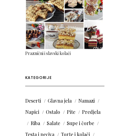
Praznični i slavski kolači
KATEGORIJE
Deserti
Glavna jela
Namazi
Napici
Ostalo
Pite
Predjela
Riba
Salate
Supe i čorbe
Testa i peciva
Torte i kolači