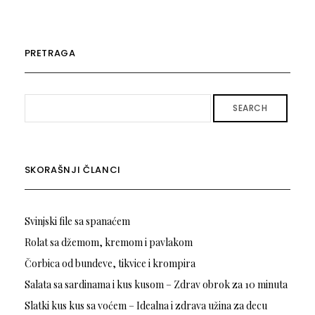
PRETRAGA
SEARCH
SKORAŠNJI ČLANCI
Svinjski file sa spanaćem
Rolat sa džemom, kremom i pavlakom
Čorbica od bundeve, tikvice i krompira
Salata sa sardinama i kus kusom – Zdrav obrok za 10 minuta
Slatki kus kus sa voćem – Idealna i zdrava užina za decu