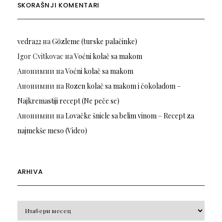
SKORAŠNJI KOMENTARI
vedra22
на
Gözleme (turske palačinke)
Igor Cvitkovac
на
Voćni kolač sa makom
Анонимни
на
Voćni kolač sa makom
Анонимни
на
Rozen kolač sa makom i čokoladom –
Najkremastiji recept (Ne peče se)
Анонимни
на
Lovačke šnicle sa belim vinom – Recept za
najmekše meso (Video)
ARHIVA
Arhiva