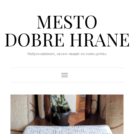
MESTO
DOBRE HRANE
Pažljivo odabrani, ukusni recepti za svaku priliku
Toggle Navigation