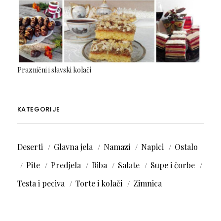
Praznični i slavski kolači
KATEGORIJE
Deserti
Glavna jela
Namazi
Napici
Ostalo
Pite
Predjela
Riba
Salate
Supe i čorbe
Testa i peciva
Torte i kolači
Zimnica