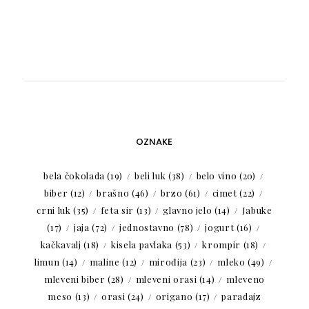
OZNAKE
bela čokolada
(19)
beli luk
(38)
belo vino
(20)
biber
(12)
brašno
(46)
brzo
(61)
cimet
(22)
crni luk
(35)
feta sir
(13)
glavno jelo
(14)
Jabuke
(17)
jaja
(72)
jednostavno
(78)
jogurt
(16)
kačkavalj
(18)
kisela pavlaka
(53)
krompir
(18)
limun
(14)
maline
(12)
mirođija
(23)
mleko
(49)
mleveni biber
(28)
mleveni orasi
(14)
mleveno
meso
(13)
orasi
(24)
origano
(17)
paradajz