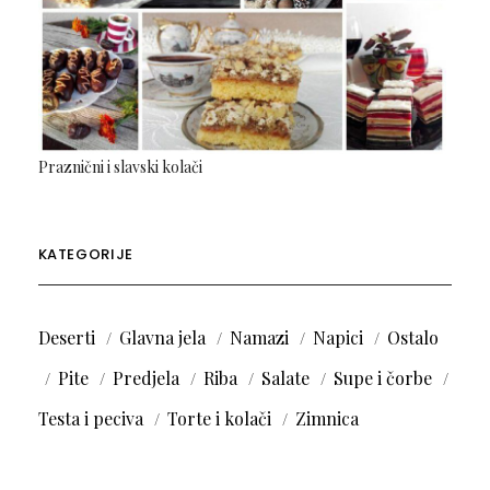
Praznični i slavski kolači
KATEGORIJE
Deserti
Glavna jela
Namazi
Napici
Ostalo
Pite
Predjela
Riba
Salate
Supe i čorbe
Testa i peciva
Torte i kolači
Zimnica