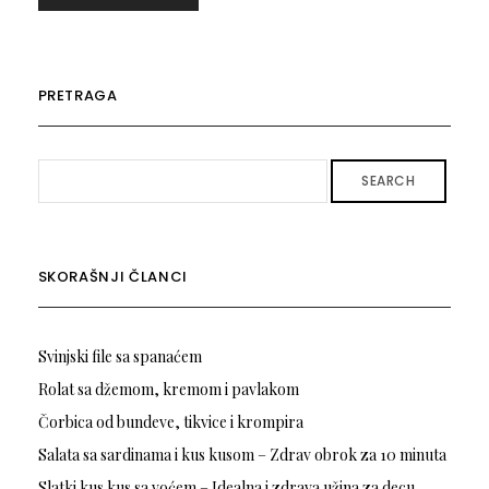
PRETRAGA
SEARCH
SKORAŠNJI ČLANCI
Svinjski file sa spanaćem
Rolat sa džemom, kremom i pavlakom
Čorbica od bundeve, tikvice i krompira
Salata sa sardinama i kus kusom – Zdrav obrok za 10 minuta
Slatki kus kus sa voćem – Idealna i zdrava užina za decu