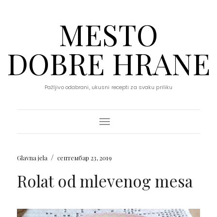
MESTO
DOBRE HRANE
Pažljivo odabrani, ukusni recepti za svaku priliku
Toggle Navigation
/
Glavna jela
септембар 23, 2019
Rolat od mlevenog mesa