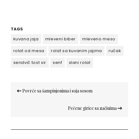
TAGS
kuvana jaja
mleveni biber
mleveno meso
rolat od mesa
rolat sa kuvanim jajima
ručak
sendvič tost sir
senf
slani rolat
Кретање
Povrće sa šampinjonima i soja sosom
чланка
Pečene girice sa začinima