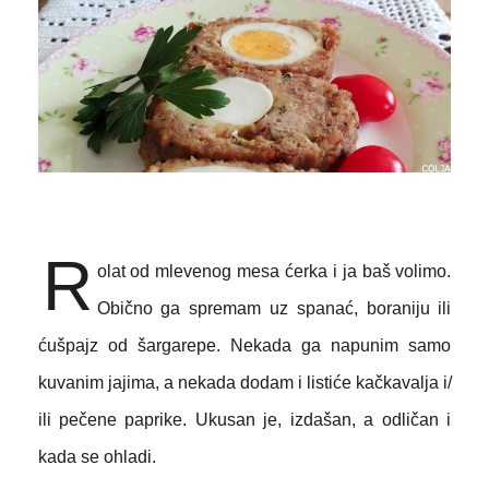
R
olat od mlevenog mesa ćerka i ja baš volimo.
Obično ga spremam uz spanać, boraniju ili
ćušpajz od šargarepe. Nekada ga napunim samo
kuvanim jajima, a nekada dodam i listiće kačkavalja i/
ili pečene paprike. Ukusan je, izdašan, a odličan i
kada se ohladi.