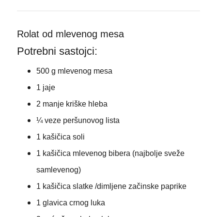
Rolat od mlevenog mesa
Potrebni sastojci:
500 g mlevenog mesa
1 jaje
2 manje kriške hleba
¼ veze peršunovog lista
1 kašičica soli
1 kašičica mlevenog bibera (najbolje sveže
samlevenog)
1 kašičica slatke /dimljene začinske paprike
1 glavica crnog luka