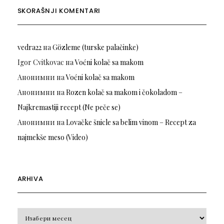
SKORAŠNJI KOMENTARI
vedra22
на
Gözleme (turske palačinke)
Igor Cvitkovac
на
Voćni kolač sa makom
Анонимни
на
Voćni kolač sa makom
Анонимни
на
Rozen kolač sa makom i čokoladom –
Najkremastiji recept (Ne peče se)
Анонимни
на
Lovačke šnicle sa belim vinom – Recept za
najmekše meso (Video)
ARHIVA
Arhiva