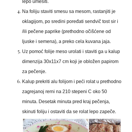
lepo umesiti.
Na foliju staviti smesu sa mesom, rastanjiti je
oklagijom, po sredini poređati sendvič tost sir i
/ili pečene paprike (prethodno očišćene od
ljuske i semena), a preko cela kuvana jaja.
Uz pomoć folije meso urolati i staviti ga u kalup
dimenzija 30x11x7 cm koji je obložen papirom
za pečenje.
Kalup prekriti alu folijom i peći rolat u prethodno
zagrejanoj rerni na 210 stepeni C oko 50
minuta. Desetak minuta pred kraj pečenja,
skinuti foliju i ostaviti da se rolat lepo zapeče.