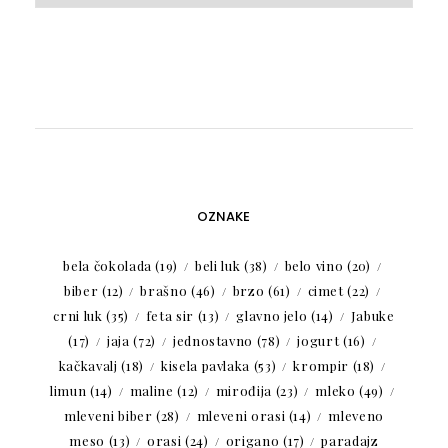
OZNAKE
bela čokolada
(19)
beli luk
(38)
belo vino
(20)
biber
(12)
brašno
(46)
brzo
(61)
cimet
(22)
crni luk
(35)
feta sir
(13)
glavno jelo
(14)
Jabuke
(17)
jaja
(72)
jednostavno
(78)
jogurt
(16)
kačkavalj
(18)
kisela pavlaka
(53)
krompir
(18)
limun
(14)
maline
(12)
mirođija
(23)
mleko
(49)
mleveni biber
(28)
mleveni orasi
(14)
mleveno
meso
(13)
orasi
(24)
origano
(17)
paradajz