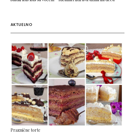
AKTUELNO
Praznične torte