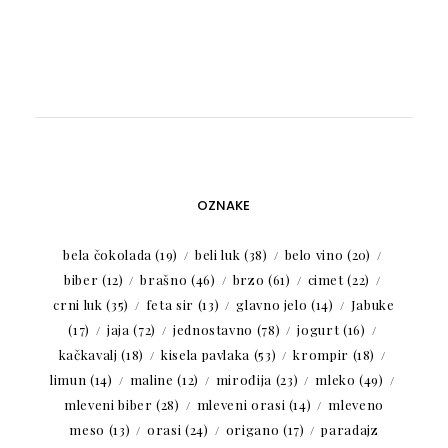
OZNAKE
bela čokolada
(19)
beli luk
(38)
belo vino
(20)
biber
(12)
brašno
(46)
brzo
(61)
cimet
(22)
crni luk
(35)
feta sir
(13)
glavno jelo
(14)
Jabuke
(17)
jaja
(72)
jednostavno
(78)
jogurt
(16)
kačkavalj
(18)
kisela pavlaka
(53)
krompir
(18)
limun
(14)
maline
(12)
mirođija
(23)
mleko
(49)
mleveni biber
(28)
mleveni orasi
(14)
mleveno
meso
(13)
orasi
(24)
origano
(17)
paradajz