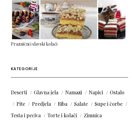
Praznični i slavski kolači
KATEGORIJE
Deserti
Glavna jela
Namazi
Napici
Ostalo
Pite
Predjela
Riba
Salate
Supe i čorbe
Testa i peciva
Torte i kolači
Zimnica