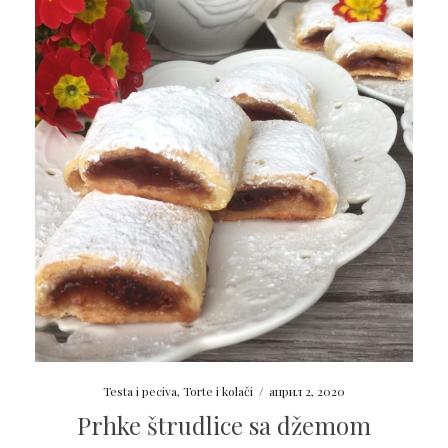
Testa i peciva
,
Torte i kolači
/
април 2, 2020
Prhke štrudlice sa džemom