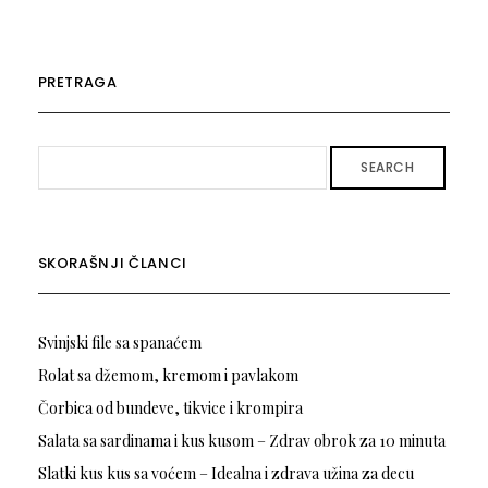
PRETRAGA
SEARCH
SKORAŠNJI ČLANCI
Svinjski file sa spanaćem
Rolat sa džemom, kremom i pavlakom
Čorbica od bundeve, tikvice i krompira
Salata sa sardinama i kus kusom – Zdrav obrok za 10 minuta
Slatki kus kus sa voćem – Idealna i zdrava užina za decu