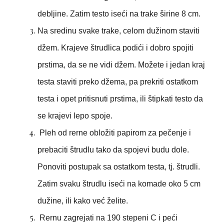
debljine. Zatim testo iseći na trake širine 8 cm.
Na sredinu svake trake, celom dužinom staviti
džem. Krajeve štrudlica podići i dobro spojiti
prstima, da se ne vidi džem. Možete i jedan kraj
testa staviti preko džema, pa prekriti ostatkom
testa i opet pritisnuti prstima, ili štipkati testo da
se krajevi lepo spoje.
Pleh od rerne obložiti papirom za pečenje i
prebaciti štrudlu tako da spojevi budu dole.
Ponoviti postupak sa ostatkom testa, tj. štrudli.
Zatim svaku štrudlu iseći na komade oko 5 cm
dužine, ili kako već želite.
Rernu zagrejati na 190 stepeni C i peći