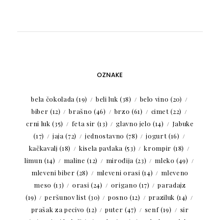
OZNAKE
bela čokolada
(19)
beli luk
(38)
belo vino
(20)
biber
(12)
brašno
(46)
brzo
(61)
cimet
(22)
crni luk
(35)
feta sir
(13)
glavno jelo
(14)
Jabuke
(17)
jaja
(72)
jednostavno
(78)
jogurt
(16)
kačkavalj
(18)
kisela pavlaka
(53)
krompir
(18)
limun
(14)
maline
(12)
mirođija
(23)
mleko
(49)
mleveni biber
(28)
mleveni orasi
(14)
mleveno
meso
(13)
orasi
(24)
origano
(17)
paradajz
(19)
peršunov list
(30)
posno
(12)
praziluk
(14)
prašak za pecivo
(12)
puter
(47)
senf
(19)
sir