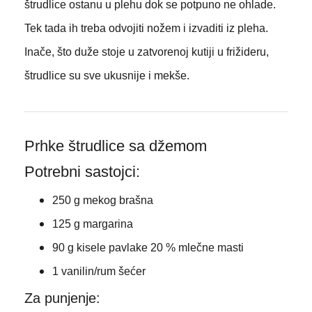
štrudlice ostanu u plehu dok se potpuno ne ohlade.
Tek tada ih treba odvojiti nožem i izvaditi iz pleha.
Inače, što duže stoje u zatvorenoj kutiji u frižideru,
štrudlice su sve ukusnije i mekše.
Prhke štrudlice sa džemom
Potrebni sastojci:
250 g mekog brašna
125 g margarina
90 g kisele pavlake 20 % mlečne masti
1 vanilin/rum šećer
Za punjenje: