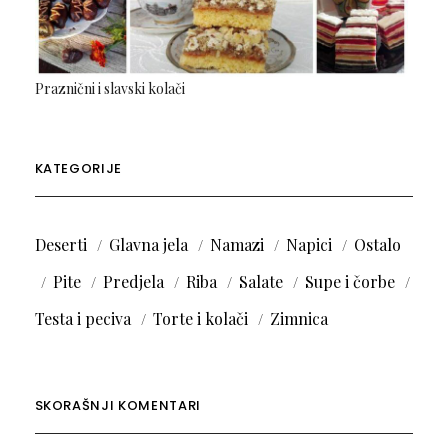
Praznični i slavski kolači
KATEGORIJE
Deserti
Glavna jela
Namazi
Napici
Ostalo
Pite
Predjela
Riba
Salate
Supe i čorbe
Testa i peciva
Torte i kolači
Zimnica
SKORAŠNJI KOMENTARI