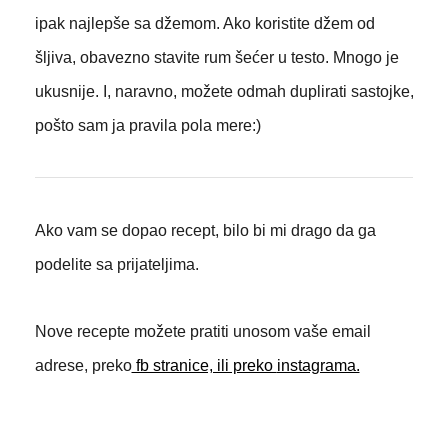
ipak najlepše sa džemom. Ako koristite džem od
šljiva, obavezno stavite rum šećer u testo. Mnogo je
ukusnije.
I, naravno, možete odmah duplirati sastojke,
pošto sam ja pravila pola mere:)
Ako vam se dopao recept, bilo bi mi drago da ga
podelite sa prijateljima.
Nove recepte možete pratiti unosom vaše email
adrese, preko
fb stranice, ili preko
instagrama.