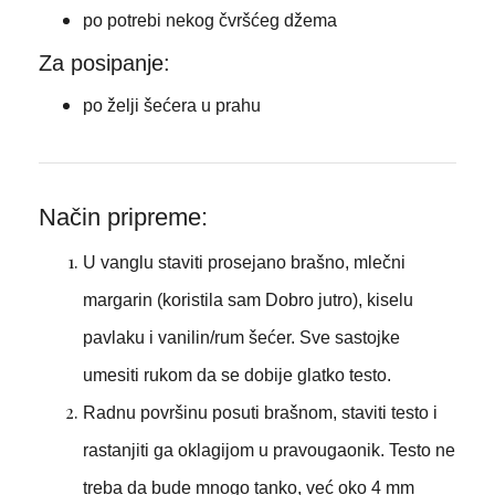
po potrebi nekog čvršćeg džema
Za posipanje:
po želji šećera u prahu
Način pripreme:
U vanglu staviti prosejano brašno, mlečni
margarin (koristila sam Dobro jutro), kiselu
pavlaku i vanilin/rum šećer. Sve sastojke
umesiti rukom da se dobije glatko testo.
Radnu površinu posuti brašnom, staviti testo i
rastanjiti ga oklagijom u pravougaonik. Testo ne
treba da bude mnogo tanko, već oko 4 mm