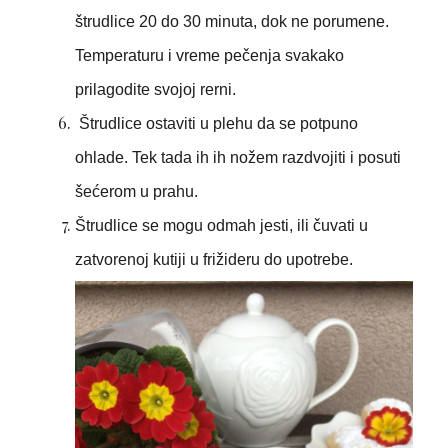
štrudlice 20 do 30 minuta, dok ne porumene.
Temperaturu i vreme pečenja svakako
prilagodite svojoj rerni.
Štrudlice ostaviti u plehu da se potpuno
ohlade. Tek tada ih ih nožem razdvojiti i posuti
šećerom u prahu.
Štrudlice se mogu odmah jesti, ili čuvati u
zatvorenoj kutiji u frižideru do upotrebe.