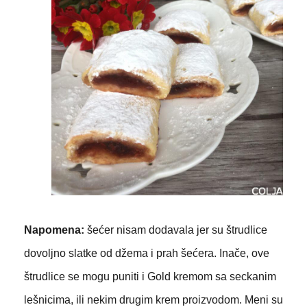
Napomena:
šećer nisam dodavala jer su štrudlice
dovoljno slatke od džema i prah šećera. Inače, ove
štrudlice se mogu puniti i Gold kremom sa seckanim
lešnicima, ili nekim drugim krem proizvodom. Meni su