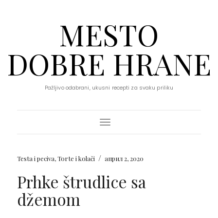
MESTO
DOBRE HRANE
Pažljivo odabrani, ukusni recepti za svaku priliku
Toggle Navigation
/
Testa i peciva
,
Torte i kolači
април 2, 2020
Prhke štrudlice sa
džemom