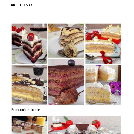
AKTUELNO
Praznične torte