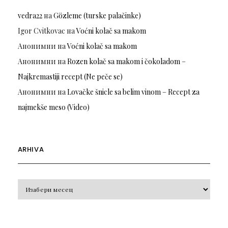
vedra22
на
Gözleme (turske palačinke)
Igor Cvitkovac
на
Voćni kolač sa makom
Анонимни
на
Voćni kolač sa makom
Анонимни
на
Rozen kolač sa makom i čokoladom –
Najkremastiji recept (Ne peče se)
Анонимни
на
Lovačke šnicle sa belim vinom – Recept za
najmekše meso (Video)
ARHIVA
Arhiva