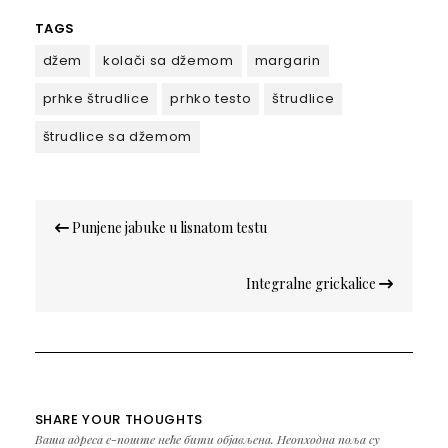
TAGS
džem
kolači sa džemom
margarin
prhke štrudlice
prhko testo
štrudlice
štrudlice sa džemom
Кретање
Punjene jabuke u lisnatom testu
чланка
Integralne grickalice
SHARE YOUR THOUGHTS
Ваша адреса е-поште неће бити објављена.
Неопходна поља су