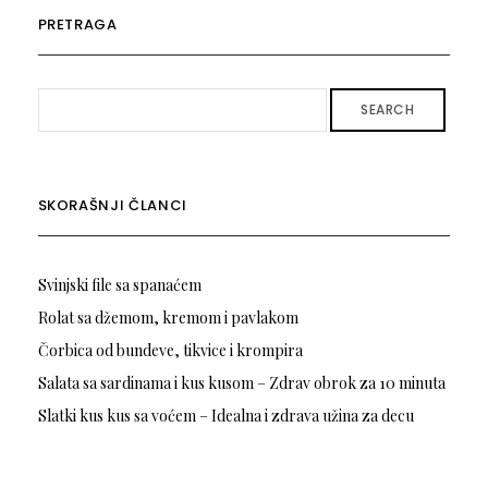
PRETRAGA
SEARCH
SKORAŠNJI ČLANCI
Svinjski file sa spanaćem
Rolat sa džemom, kremom i pavlakom
Čorbica od bundeve, tikvice i krompira
Salata sa sardinama i kus kusom – Zdrav obrok za 10 minuta
Slatki kus kus sa voćem – Idealna i zdrava užina za decu