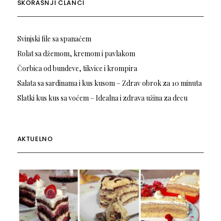
SKORAŠNJI ČLANCI
Svinjski file sa spanaćem
Rolat sa džemom, kremom i pavlakom
Čorbica od bundeve, tikvice i krompira
Salata sa sardinama i kus kusom – Zdrav obrok za 10 minuta
Slatki kus kus sa voćem – Idealna i zdrava užina za decu
AKTUELNO