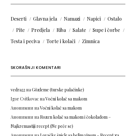
Deserti
Glavna jela
Namazi
Napici
Ostalo
Pite
Predjela
Riba
Salate
Supe i čorbe
Testa i peciva
Torte i kolači
Zimnica
SKORAŠNJI KOMENTARI
vedra22
на
Gözleme (turske palačinke)
Igor Cvitkovac
на
Voćni kolač sa makom
Анонимни
на
Voćni kolač sa makom
Анонимни
на
Rozen kolač sa makom i čokoladom –
Najkremastiji recept (Ne peče se)
Анонимни
на
Lovačke šnicle sa belim vinom – Recept za