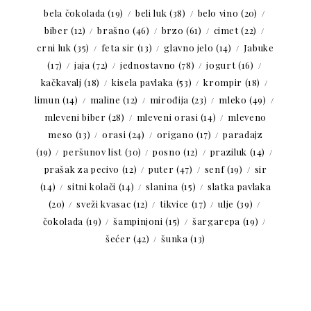
bela čokolada
(19)
beli luk
(38)
belo vino
(20)
biber
(12)
brašno
(46)
brzo
(61)
cimet
(22)
crni luk
(35)
feta sir
(13)
glavno jelo
(14)
Jabuke
(17)
jaja
(72)
jednostavno
(78)
jogurt
(16)
kačkavalj
(18)
kisela pavlaka
(53)
krompir
(18)
limun
(14)
maline
(12)
mirođija
(23)
mleko
(49)
mleveni biber
(28)
mleveni orasi
(14)
mleveno
meso
(13)
orasi
(24)
origano
(17)
paradajz
(19)
peršunov list
(30)
posno
(12)
praziluk
(14)
prašak za pecivo
(12)
puter
(47)
senf
(19)
sir
(14)
sitni kolači
(14)
slanina
(15)
slatka pavlaka
(20)
sveži kvasac
(12)
tikvice
(17)
ulje
(39)
čokolada
(19)
šampinjoni
(15)
šargarepa
(19)
šećer
(42)
šunka
(13)