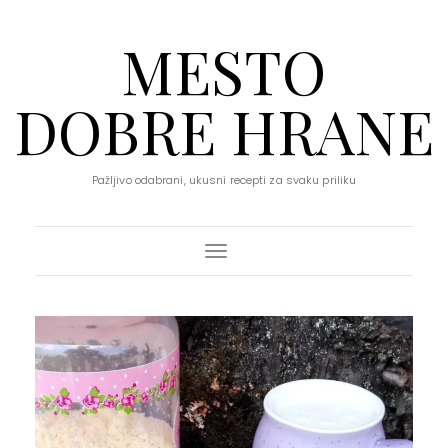
MESTO
DOBRE HRANE
Pažljivo odabrani, ukusni recepti za svaku priliku
Toggle Navigation