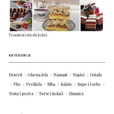
Praznični i slavski kolači
KATEGORIJE
Deserti
Glavna jela
Namazi
Napici
Ostalo
Pite
Predjela
Riba
Salate
Supe i čorbe
Testa i peciva
Torte i kolači
Zimnica