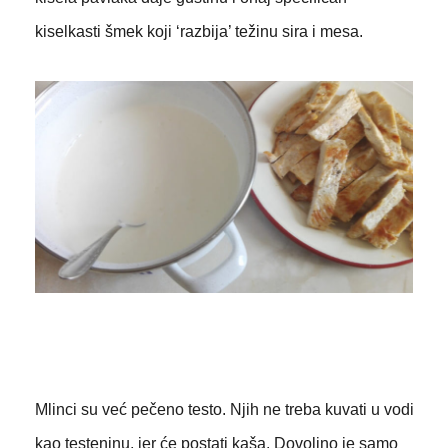
kiselkasti šmek koji ‘razbija’ težinu sira i mesa.
Mlinci su već pečeno testo. Njih ne treba kuvati u vodi
kao testeninu, jer će postati kaša. Dovoljno je samo