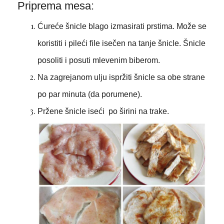
Priprema mesa:
Ćureće šnicle blago izmasirati prstima. Može se
koristiti i pileći file isečen na tanje šnicle. Šnicle
posoliti i posuti mlevenim biberom.
Na zagrejanom ulju ispržiti šnicle sa obe strane
po par minuta (da porumene).
Pržene šnicle iseći po širini na trake.