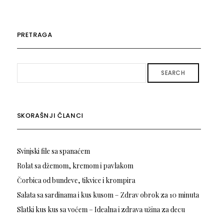
PRETRAGA
SEARCH
SKORAŠNJI ČLANCI
Svinjski file sa spanaćem
Rolat sa džemom, kremom i pavlakom
Čorbica od bundeve, tikvice i krompira
Salata sa sardinama i kus kusom – Zdrav obrok za 10 minuta
Slatki kus kus sa voćem – Idealna i zdrava užina za decu