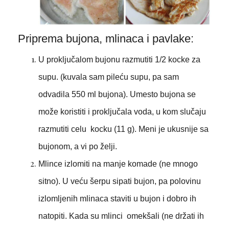
Priprema bujona, mlinaca i pavlake:
U proključalom bujonu razmutiti 1/2 kocke za
supu. (kuvala sam pileću supu, pa sam
odvadila 550 ml bujona). Umesto bujona se
može koristiti i proključala voda, u kom slučaju
razmutiti celu kocku (11 g). Meni je ukusnije sa
bujonom, a vi po želji.
Mlince izlomiti na manje komade (ne mnogo
sitno). U veću šerpu sipati bujon, pa polovinu
izlomljenih mlinaca staviti u bujon i dobro ih
natopiti. Kada su mlinci omekšali (ne držati ih