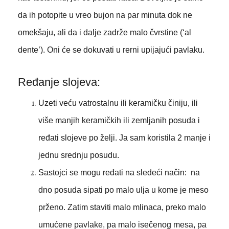
da ih potopite u vreo bujon na par minuta dok ne
omekšaju, ali da i dalje zadrže malo čvrstine (‘al
dente’). Oni će se dokuvati u rerni upijajući pavlaku.
Ređanje slojeva:
Uzeti veću vatrostalnu ili keramičku činiju, ili
više manjih keramičkih ili zemljanih posuda i
ređati slojeve po želji. Ja sam koristila 2 manje i
jednu srednju posudu.
Sastojci se mogu ređati na sledeći način: na
dno posuda sipati po malo ulja u kome je meso
prženo. Zatim staviti malo mlinaca, preko malo
umućene pavlake, pa malo isečenog mesa, pa