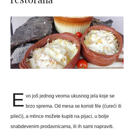
E
vo još jednog veoma ukusnog jela koje se
brzo sprema. Od mesa se koristi file (ćureći ili
pileći), a mlince možete kupiti na pijaci, u bolje
snabdevenim prodavnicama, ili ih sami napraviti.