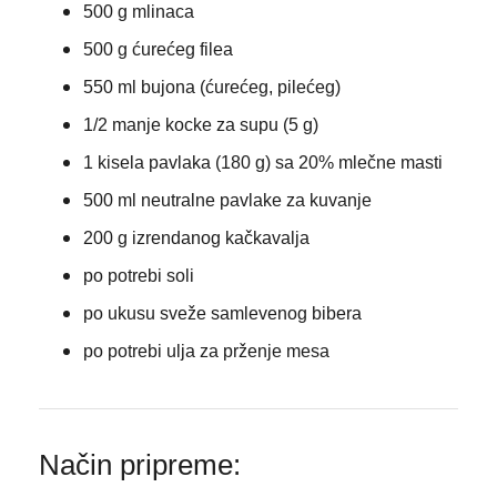
500 g mlinaca
500 g ćurećeg filea
550 ml bujona (ćurećeg, pilećeg)
1/2 manje kocke za supu (5 g)
1 kisela pavlaka (180 g) sa 20% mlečne masti
500 ml neutralne pavlake za kuvanje
200 g izrendanog kačkavalja
po potrebi soli
po ukusu sveže samlevenog bibera
po potrebi ulja za prženje mesa
Način pripreme: