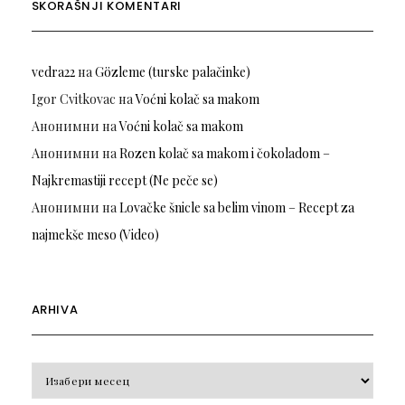
SKORAŠNJI KOMENTARI
vedra22
на
Gözleme (turske palačinke)
Igor Cvitkovac
на
Voćni kolač sa makom
Анонимни
на
Voćni kolač sa makom
Анонимни
на
Rozen kolač sa makom i čokoladom –
Najkremastiji recept (Ne peče se)
Анонимни
на
Lovačke šnicle sa belim vinom – Recept za
najmekše meso (Video)
ARHIVA
Arhiva