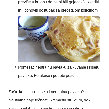
previše u bujonu da ne bi bili gnjecavi), izvaditi
ih i ponoviti postupak sa preostalom količinom.
Pomešati neutralnu pavlaku za kuvanje i kiselu
pavlaku. Po ukusu i potrebi posoliti.
Zašto koristimo i kiselu i neutralnu pavlaku?
Neutralna daje tečnost i kremastu strukturu, dok
kisela pavlaka daje gustinu i onaj specifičan