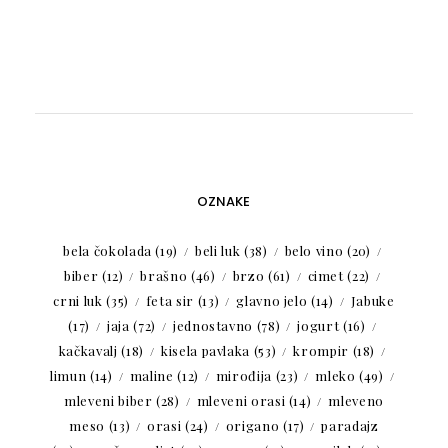
OZNAKE
bela čokolada
(19)
beli luk
(38)
belo vino
(20)
biber
(12)
brašno
(46)
brzo
(61)
cimet
(22)
crni luk
(35)
feta sir
(13)
glavno jelo
(14)
Jabuke
(17)
jaja
(72)
jednostavno
(78)
jogurt
(16)
kačkavalj
(18)
kisela pavlaka
(53)
krompir
(18)
limun
(14)
maline
(12)
mirođija
(23)
mleko
(49)
mleveni biber
(28)
mleveni orasi
(14)
mleveno
meso
(13)
orasi
(24)
origano
(17)
paradajz