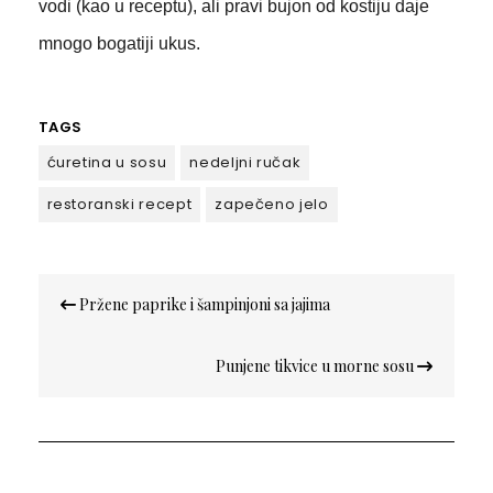
vodi (kao u receptu), ali pravi bujon od kostiju daje
mnogo bogatiji ukus.
TAGS
ćuretina u sosu
nedeljni ručak
restoranski recept
zapečeno jelo
Кретање
Pržene paprike i šampinjoni sa jajima
чланка
Punjene tikvice u morne sosu