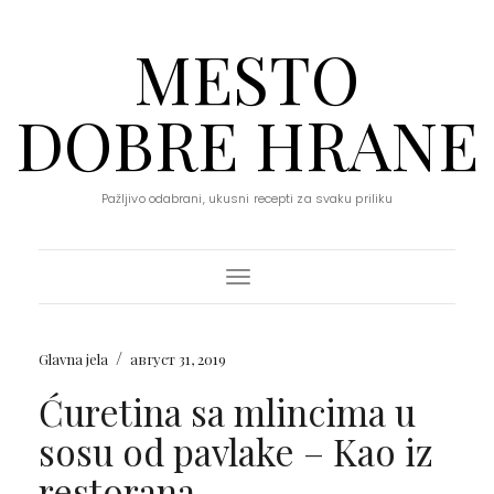
MESTO
DOBRE HRANE
Pažljivo odabrani, ukusni recepti za svaku priliku
Toggle Navigation
/
Glavna jela
август 31, 2019
Ćuretina sa mlincima u
sosu od pavlake – Kao iz
restorana