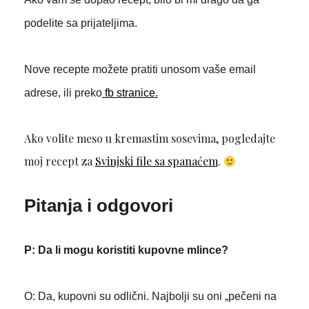
podelite sa prijateljima.
Nove recepte možete pratiti unosom vaše email
adrese, ili preko
fb stranice.
Ako volite meso u kremastim sosevima, pogledajte
moj recept za
Svinjski file sa spanaćem
.
Pitanja i odgovori
P: Da li mogu koristiti kupovne mlince?
O: Da, kupovni su odlični. Najbolji su oni „pečeni na