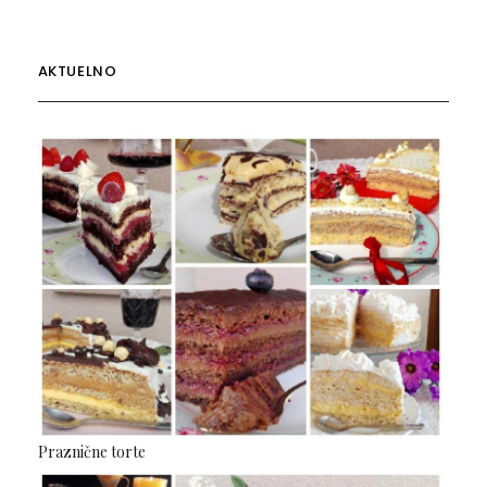
AKTUELNO
Praznične torte