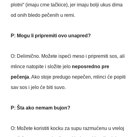
plotni“ (imaju crne tačkice), jer imaju bolji ukus dima
od onih bledo pečenih u rerni.
P: Mogu li pripremiti ovo unapred?
O: Delimično. Možete ispeći meso i pripremiti sos, ali
mlince natopite i složite jelo
neposredno pre
pečenja
. Ako stoje predugo nepečen, mlinci će popiti
sav sos i jelo će biti suvo.
P: Šta ako nemam bujon?
O: Možete koristiti kocku za supu razmućenu u vreloj