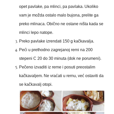
opet pavlake, pa mlinci, pa pavlaka. Ukoliko
vam je možda ostalo malo bujona, prelite ga
preko mlinaca. Obično ne ostane ništa kada se
mlinci lepo natope.
Preko pavlake izrendati 150 g kačkavalja.
Peći u prethodno zagrejanoj rerni na 200
stepeni C 20 do 30 minuta (dok ne porumeni).
Pečeno izvaditi iz rerne i posuti preostalim
kačkavaljem. Ne vraćati u rernu, već ostaviti da
se kačkavalj otopi.