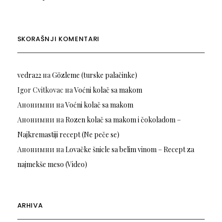
SKORAŠNJI KOMENTARI
vedra22
на
Gözleme (turske palačinke)
Igor Cvitkovac
на
Voćni kolač sa makom
Анонимни
на
Voćni kolač sa makom
Анонимни
на
Rozen kolač sa makom i čokoladom –
Najkremastiji recept (Ne peče se)
Анонимни
на
Lovačke šnicle sa belim vinom – Recept za
najmekše meso (Video)
ARHIVA