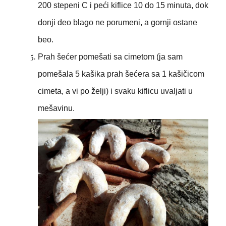
200 stepeni C i peći kiflice 10 do 15 minuta, dok
donji deo blago ne porumeni, a gornji ostane
beo.
Prah šećer pomešati sa cimetom (ja sam
pomešala 5 kašika prah šećera sa 1 kašičicom
cimeta, a vi po želji) i svaku kiflicu uvaljati u
mešavinu.