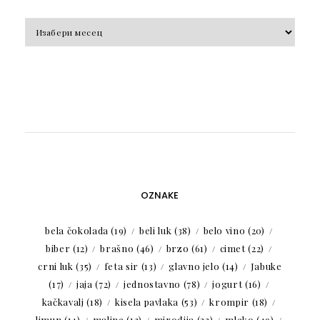
Arhiva
OZNAKE
bela čokolada
(19)
beli luk
(38)
belo vino
(20)
biber
(12)
brašno
(46)
brzo
(61)
cimet
(22)
crni luk
(35)
feta sir
(13)
glavno jelo
(14)
Jabuke
(17)
jaja
(72)
jednostavno
(78)
jogurt
(16)
kačkavalj
(18)
kisela pavlaka
(53)
krompir
(18)
limun
(14)
maline
(12)
mirođija
(23)
mleko
(49)