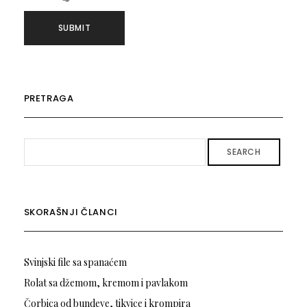
PRETRAGA
SEARCH
SKORAŠNJI ČLANCI
Svinjski file sa spanaćem
Rolat sa džemom, kremom i pavlakom
Čorbica od bundeve, tikvice i krompira