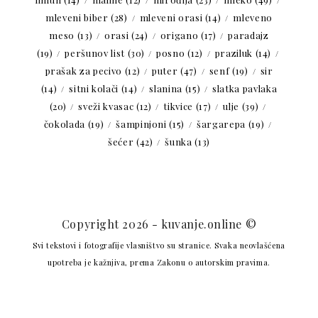
mleveni biber
(28)
mleveni orasi
(14)
mleveno
meso
(13)
orasi
(24)
origano
(17)
paradajz
(19)
peršunov list
(30)
posno
(12)
praziluk
(14)
prašak za pecivo
(12)
puter
(47)
senf
(19)
sir
(14)
sitni kolači
(14)
slanina
(15)
slatka pavlaka
(20)
sveži kvasac
(12)
tikvice
(17)
ulje
(39)
čokolada
(19)
šampinjoni
(15)
šargarepa
(19)
šećer
(42)
šunka
(13)
Copyright 2026 - kuvanje.online ©
Svi tekstovi i fotografije vlasništvo su stranice. Svaka neovlašćena
upotreba je kažnjiva, prema Zakonu o autorskim pravima.