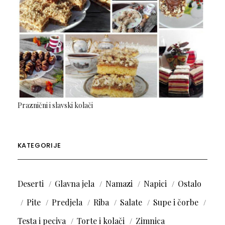
Praznični i slavski kolači
KATEGORIJE
Deserti
Glavna jela
Namazi
Napici
Ostalo
Pite
Predjela
Riba
Salate
Supe i čorbe
Testa i peciva
Torte i kolači
Zimnica