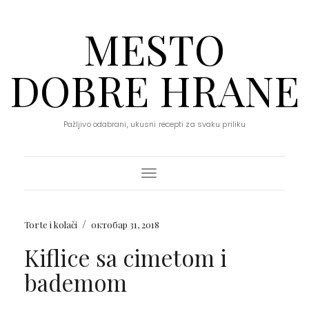
MESTO
DOBRE HRANE
Pažljivo odabrani, ukusni recepti za svaku priliku
Toggle Navigation
/
Torte i kolači
октобар 31, 2018
Kiflice sa cimetom i
bademom