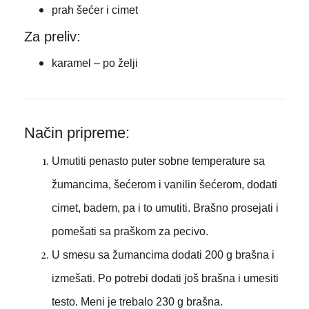
prah šećer i cimet
Za preliv:
karamel – po želji
Način pripreme:
Umutiti penasto puter sobne temperature sa
žumancima, šećerom i vanilin šećerom, dodati
cimet, badem, pa i to umutiti. Brašno prosejati i
pomešati sa praškom za pecivo.
U smesu sa žumancima dodati 200 g brašna i
izmešati. Po potrebi dodati još brašna i umesiti
testo. Meni je trebalo 230 g brašna.