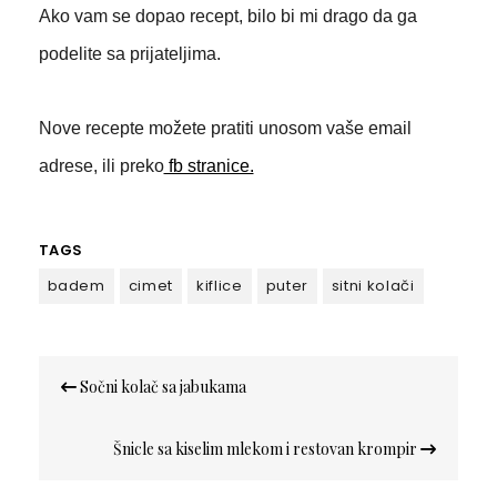
Ako vam se dopao recept, bilo bi mi drago da ga
podelite sa prijateljima.
Nove recepte možete pratiti unosom vaše email
adrese, ili preko
fb stranice.
TAGS
badem
cimet
kiflice
puter
sitni kolači
Кретање
Sočni kolač sa jabukama
чланка
Šnicle sa kiselim mlekom i restovan krompir