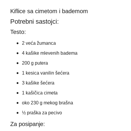
Kiflice sa cimetom i bademom
Potrebni sastojci:
Testo:
2 veća žumanca
4 kašike mlevenih badema
200 g putera
1 kesica vanilin šećera
3 kašike šećera
1 kašičica cimeta
oko 230 g mekog brašna
½ praška za pecivo
Za posipanje: