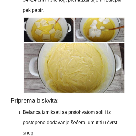
pek papir.
Priprema biskvita:
Belanca izmiksati sa prstohvatom soli i iz
postepeno dodavanje šećera, umutiti u čvrst
sneg.