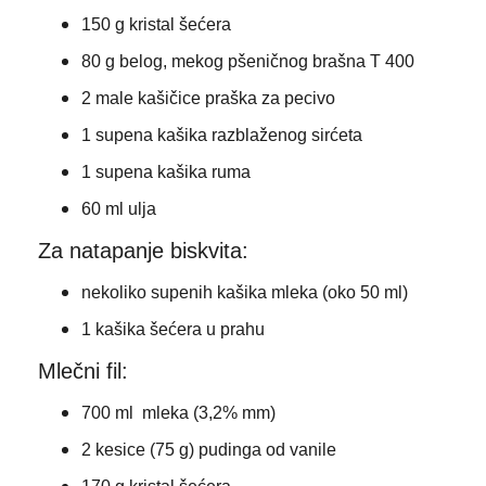
150 g kristal šećera
80 g belog, mekog pšeničnog brašna T 400
2 male kašičice praška za pecivo
1 supena kašika razblaženog sirćeta
1 supena kašika ruma
60 ml ulja
Za natapanje biskvita:
nekoliko supenih kašika mleka (oko 50 ml)
1 kašika šećera u prahu
Mlečni fil:
700 ml mleka (3,2% mm)
2 kesice (75 g) pudinga od vanile