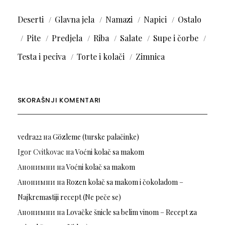
Deserti
Glavna jela
Namazi
Napici
Ostalo
Pite
Predjela
Riba
Salate
Supe i čorbe
Testa i peciva
Torte i kolači
Zimnica
SKORAŠNJI KOMENTARI
vedra22
на
Gözleme (turske palačinke)
Igor Cvitkovac
на
Voćni kolač sa makom
Анонимни
на
Voćni kolač sa makom
Анонимни
на
Rozen kolač sa makom i čokoladom –
Najkremastiji recept (Ne peče se)
Анонимни
на
Lovačke šnicle sa belim vinom – Recept za