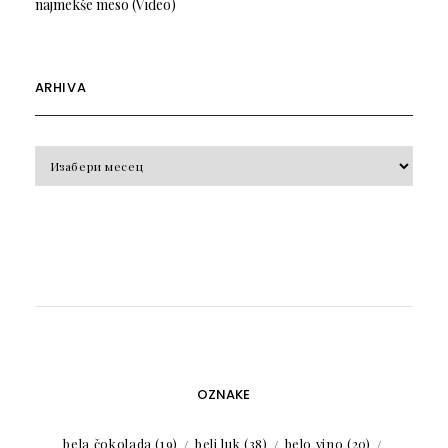
najmekše meso (Video)
ARHIVA
Arhiva
OZNAKE
bela čokolada
(19)
beli luk
(38)
belo vino
(20)