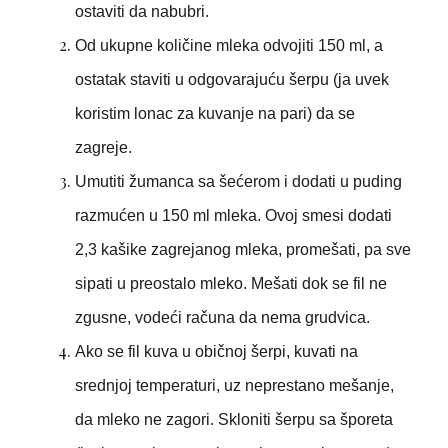
ostaviti da nabubri.
Od ukupne količine mleka odvojiti 150 ml, a
ostatak staviti u odgovarajuću šerpu (ja uvek
koristim lonac za kuvanje na pari) da se
zagreje.
Umutiti žumanca sa šećerom i dodati u puding
razmućen u 150 ml mleka. Ovoj smesi dodati
2,3 kašike zagrejanog mleka, promešati, pa sve
sipati u preostalo mleko. Mešati dok se fil ne
zgusne, vodeći računa da nema grudvica.
Ako se fil kuva u običnoj šerpi, kuvati na
srednjoj temperaturi, uz neprestano mešanje,
da mleko ne zagori. Skloniti šerpu sa šporeta