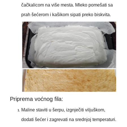
čačkalicom na više mesta. Mleko pomešati sa
prah šećerom i kašikom sipati preko biskvita.
Priprema voćnog fila:
Maline staviti u šerpu, izgnječiti viljuškom,
dodati šećer i zagrevati na srednjoj temperaturi.