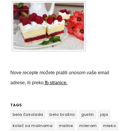
Nove recepte možete pratiti unosom vaše email
adrese, ili preko
fb stranice.
TAGS
bela čokolada
belo brašno
gustin
jaja
kolač sa malinama
maline
mileram
mleko