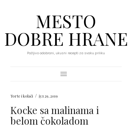
MESTO
DOBRE HRANE
Pažljivo odabrani, ukusni recepti za svaku priliku
Toggle Navigation
/
Torte i kolači
јул 29, 2019
Kocke sa malinama i
belom čokoladom