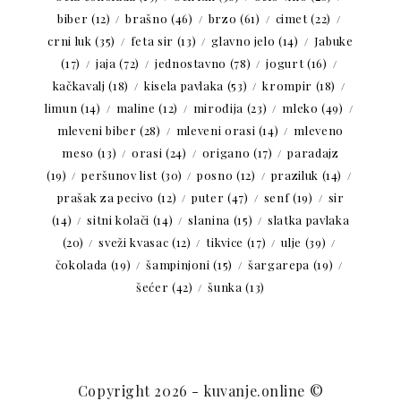
biber
(12)
brašno
(46)
brzo
(61)
cimet
(22)
crni luk
(35)
feta sir
(13)
glavno jelo
(14)
Jabuke
(17)
jaja
(72)
jednostavno
(78)
jogurt
(16)
kačkavalj
(18)
kisela pavlaka
(53)
krompir
(18)
limun
(14)
maline
(12)
mirođija
(23)
mleko
(49)
mleveni biber
(28)
mleveni orasi
(14)
mleveno
meso
(13)
orasi
(24)
origano
(17)
paradajz
(19)
peršunov list
(30)
posno
(12)
praziluk
(14)
prašak za pecivo
(12)
puter
(47)
senf
(19)
sir
(14)
sitni kolači
(14)
slanina
(15)
slatka pavlaka
(20)
sveži kvasac
(12)
tikvice
(17)
ulje
(39)
čokolada
(19)
šampinjoni
(15)
šargarepa
(19)
šećer
(42)
šunka
(13)
Copyright 2026 - kuvanje.online ©