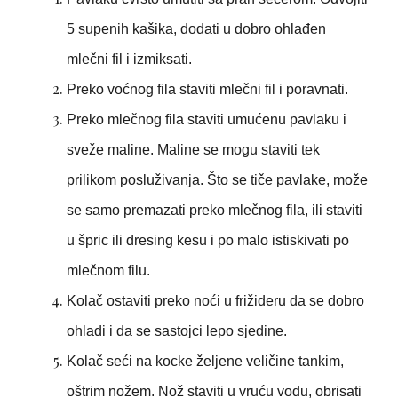
5 supenih kašika, dodati u dobro ohlađen
mlečni fil i izmiksati.
Preko voćnog fila staviti mlečni fil i poravnati.
Preko mlečnog fila staviti umućenu pavlaku i
sveže maline. Maline se mogu staviti tek
prilikom posluživanja. Što se tiče pavlake, može
se samo premazati preko mlečnog fila, ili staviti
u špric ili dresing kesu i po malo istiskivati po
mlečnom filu.
Kolač ostaviti preko noći u frižideru da se dobro
ohladi i da se sastojci lepo sjedine.
Kolač seći na kocke željene veličine tankim,
oštrim nožem. Nož staviti u vruću vodu, obrisati