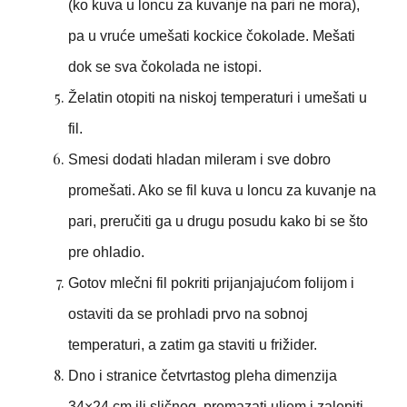
(ko kuva u loncu za kuvanje na pari ne mora),
pa u vruće umešati kockice čokolade. Mešati
dok se sva čokolada ne istopi.
Želatin otopiti na niskoj temperaturi i umešati u
fil.
Smesi dodati hladan mileram i sve dobro
promešati. Ako se fil kuva u loncu za kuvanje na
pari, preručiti ga u drugu posudu kako bi se što
pre ohladio.
Gotov mlečni fil pokriti prijanjajućom folijom i
ostaviti da se prohladi prvo na sobnoj
temperaturi, a zatim ga staviti u frižider.
Dno i stranice četvrtastog pleha dimenzija
34×24 cm ili sličnog, premazati uljem i zalepiti