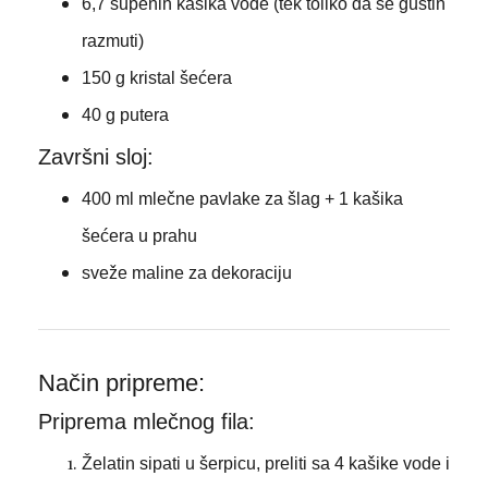
6,7 supenih kašika vode (tek toliko da se gustin
razmuti)
150 g kristal šećera
40 g putera
Završni sloj:
400 ml mlečne pavlake za šlag + 1 kašika
šećera u prahu
sveže maline za dekoraciju
Način pripreme:
Priprema mlečnog fila:
Želatin sipati u šerpicu, preliti sa 4 kašike vode i