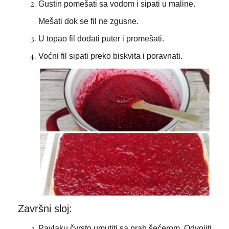
Gustin pomešati sa vodom i sipati u maline.
Mešati dok se fil ne zgusne.
U topao fil dodati puter i promešati.
Voćni fil sipati preko biskvita i poravnati.
Završni sloj:
Pavlaku čvrsto umutiti sa prah šećerom. Odvojiti