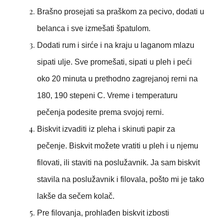
Brašno prosejati sa praškom za pecivo, dodati u
belanca i sve izmešati špatulom.
Dodati rum i sirće i na kraju u laganom mlazu
sipati ulje. Sve promešati, sipati u pleh i peći
oko 20 minuta u prethodno zagrejanoj rerni na
180, 190 stepeni C. Vreme i temperaturu
pečenja podesite prema svojoj rerni.
Biskvit izvaditi iz pleha i skinuti papir za
pečenje. Biskvit možete vratiti u pleh i u njemu
filovati, ili staviti na poslužavnik. Ja sam biskvit
stavila na poslužavnik i filovala, pošto mi je tako
lakše da sečem kolač.
Pre filovanja, prohlađen biskvit izbosti