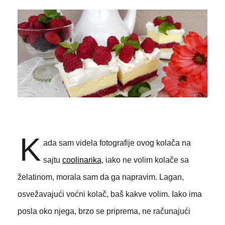
K
ada sam videla fotografije ovog kolača na
sajtu
coolinarika
, iako ne volim kolače sa
želatinom, morala sam da ga napravim. Lagan,
osvežavajući voćni kolač, baš kakve volim. Iako ima
posla oko njega, brzo se priprema, ne računajući