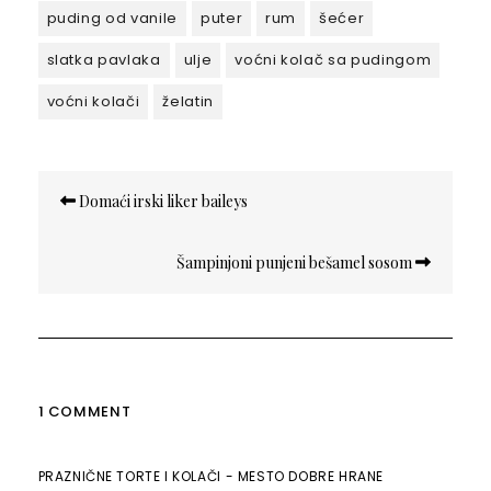
puding od vanile
puter
rum
šećer
slatka pavlaka
ulje
voćni kolač sa pudingom
voćni kolači
želatin
Кретање
Domaći irski liker baileys
чланка
Šampinjoni punjeni bešamel sosom
1 COMMENT
PRAZNIČNE TORTE I KOLAČI - MESTO DOBRE HRANE