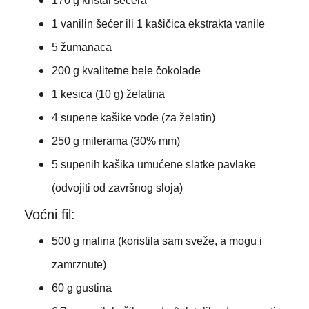
170 g kristal šećera
1 vanilin šećer ili 1 kašičica ekstrakta vanile
5 žumanaca
200 g kvalitetne bele čokolade
1 kesica (10 g) želatina
4 supene kašike vode (za želatin)
250 g milerama (30% mm)
5 supenih kašika umućene slatke pavlake
(odvojiti od završnog sloja)
Voćni fil:
500 g malina (koristila sam sveže, a mogu i
zamrznute)
60 g gustina