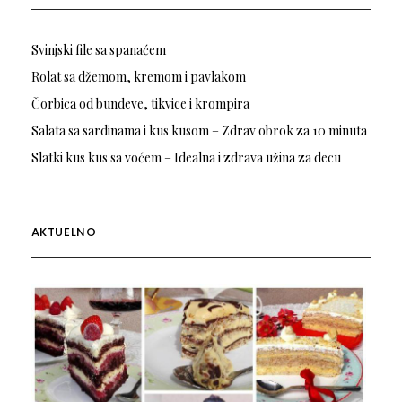
Svinjski file sa spanaćem
Rolat sa džemom, kremom i pavlakom
Čorbica od bundeve, tikvice i krompira
Salata sa sardinama i kus kusom – Zdrav obrok za 10 minuta
Slatki kus kus sa voćem – Idealna i zdrava užina za decu
AKTUELNO