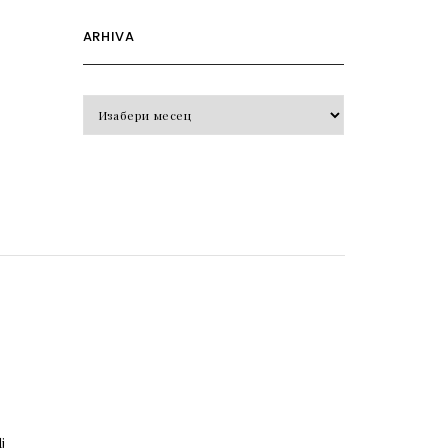
ARHIVA
Arhiva
o
j