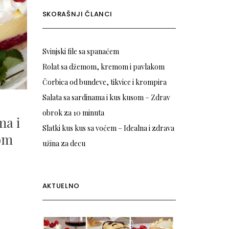
SKORAŠNJI ČLANCI
Svinjski file sa spanaćem
Rolat sa džemom, kremom i pavlakom
Čorbica od bundeve, tikvice i krompira
Salata sa sardinama i kus kusom – Zdrav
obrok za 10 minuta
ma i
Slatki kus kus sa voćem – Idealna i zdrava
om
užina za decu
AKTUELNO