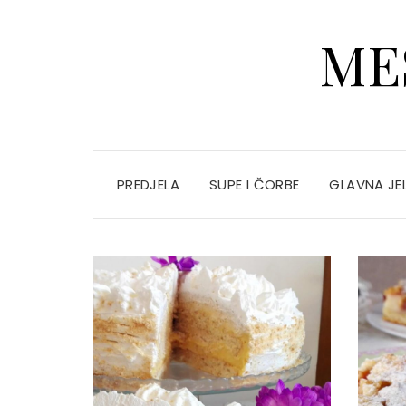
ME
PREDJELA
SUPE I ČORBE
GLAVNA JE