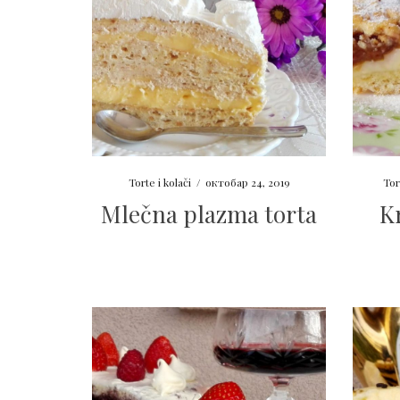
Torte i kolači
/
октобар 24, 2019
Tor
Mlečna plazma torta
K