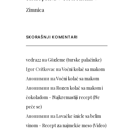
Zimnica
SKORAŠNJI KOMENTARI
vedra22
на
Gözleme (turske palačinke)
Igor Cvitkovac
на
Voćni kolač sa makom
Анонимни
на
Voćni kolač sa makom
Анонимни
на
Rozen kolač sa makom i
čokoladom – Najkremastiji recept (Ne
peče se)
Анонимни
на
Lovačke šnicle sa belim
vinom – Recept za najmekše meso (Video)