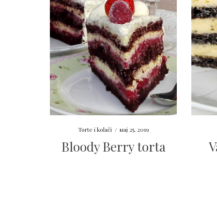
Torte i kolači
/
мај 25, 2019
Bloody Berry torta
V