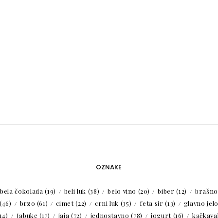
OZNAKE
bela čokolada
(19)
beli luk
(38)
belo vino
(20)
biber
(12)
brašno
(46)
brzo
(61)
cimet
(22)
crni luk
(35)
feta sir
(13)
glavno jel
14)
Jabuke
(17)
jaja
(72)
jednostavno
(78)
jogurt
(16)
kačkaval