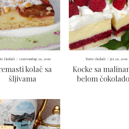
te i kolači
/
септембар 29, 2019
Torte i kolači
/
јул 29, 2019
remasti kolač sa
Kocke sa malina
šljivama
belom čokolad