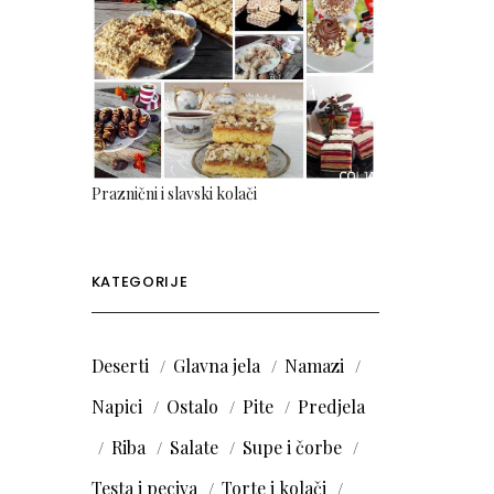
Praznični i slavski kolači
KATEGORIJE
Deserti
Glavna jela
Namazi
Napici
Ostalo
Pite
Predjela
Riba
Salate
Supe i čorbe
Testa i peciva
Torte i kolači