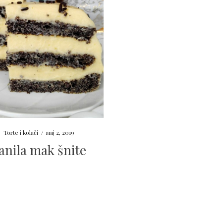
Torte i kolači
/
мај 2, 2019
anila mak šnite