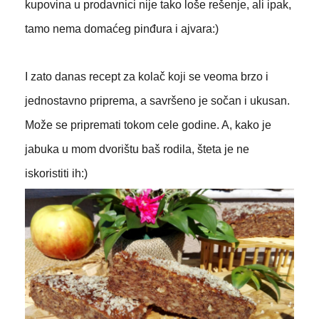
kupovina u prodavnici nije tako loše rešenje, ali ipak,
tamo nema domaćeg pinđura i ajvara:)
I zato danas recept za kolač koji se veoma brzo i
jednostavno priprema, a savršeno je sočan i ukusan.
Može se pripremati tokom cele godine. A, kako je
jabuka u mom dvorištu baš rodila, šteta je ne
iskoristiti ih:)