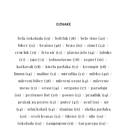
OZNAKE
bela čokolada
(19)
beli luk
(38)
belo vino
(20)
biber
(12)
brašno
(46)
brzo
(61)
cimet
(22)
crni luk
(35)
feta sir
(13)
glavno jelo
(14)
Jabuke
(17)
jaja
(72)
jednostavno
(78)
jogurt
(16)
kačkavalj
(18)
kisela pavlaka
(53)
krompir
(18)
limun
(14)
maline
(12)
mirođija
(23)
mleko
(49)
mleveni biber
(28)
mleveni orasi
(14)
mleveno
meso
(13)
orasi
(24)
origano
(17)
paradajz
(19)
peršunov list
(30)
posno
(12)
praziluk
(14)
prašak za pecivo
(12)
puter
(47)
senf
(19)
sir
(14)
sitni kolači
(14)
slanina
(15)
slatka pavlaka
(20)
sveži kvasac
(12)
tikvice
(17)
ulje
(39)
čokolada
(19)
šampinjoni
(15)
šargarepa
(19)