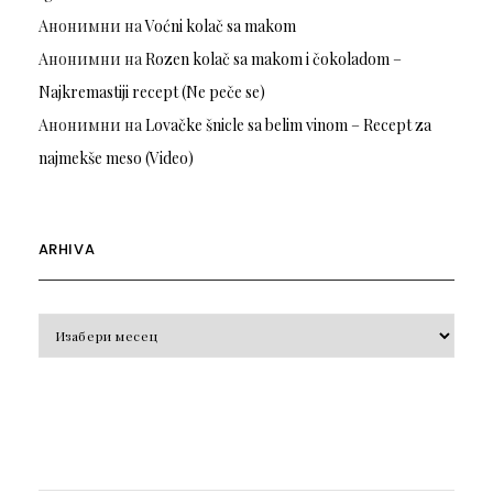
Анонимни
на
Voćni kolač sa makom
Анонимни
на
Rozen kolač sa makom i čokoladom –
Najkremastiji recept (Ne peče se)
Анонимни
на
Lovačke šnicle sa belim vinom – Recept za
najmekše meso (Video)
ARHIVA
Arhiva