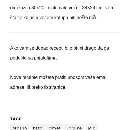
dimenzija 30×20 cm ili malo veći – 34×24 cm, s tim
što će kolač u većem kalupu biti nešto niži.
Ako vam se dopao recept, bilo bi mi drago da ga
podelite sa prijateljima.
Nove recepte možete pratiti unosom vaše email
adrese, ili preko
fb stranice.
TAGS
brašno
brzo
cimet
Jabuke
jaja