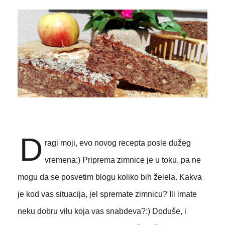
D
ragi moji, evo novog recepta posle dužeg
vremena:) Priprema zimnice je u toku, pa ne
mogu da se posvetim blogu koliko bih želela. Kakva
je kod vas situacija, jel spremate zimnicu? Ili imate
neku dobru vilu koja vas snabdeva?:) Doduše, i