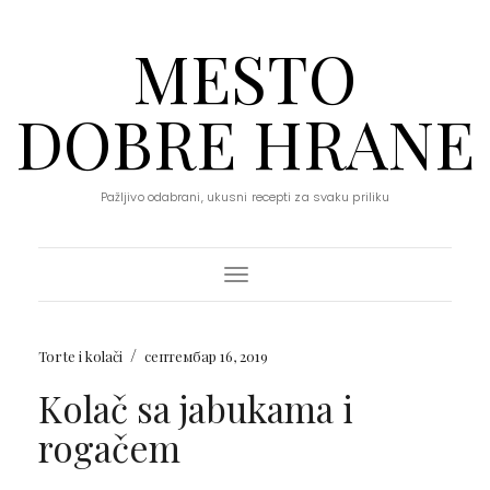
MESTO
DOBRE HRANE
Pažljivo odabrani, ukusni recepti za svaku priliku
Toggle Navigation
/
Torte i kolači
септембар 16, 2019
Kolač sa jabukama i
rogačem