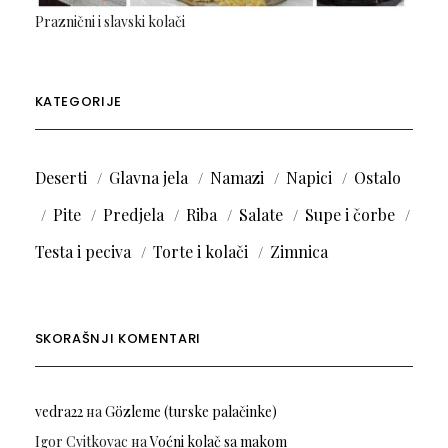
Praznični i slavski kolači
KATEGORIJE
Deserti
Glavna jela
Namazi
Napici
Ostalo
Pite
Predjela
Riba
Salate
Supe i čorbe
Testa i peciva
Torte i kolači
Zimnica
SKORAŠNJI KOMENTARI
vedra22
на
Gözleme (turske palačinke)
Igor Cvitkovac
на
Voćni kolač sa makom