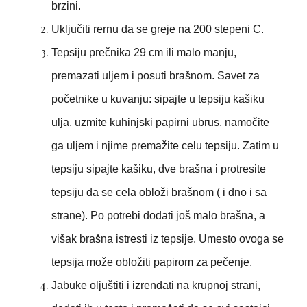
brzini.
Uključiti rernu da se greje na 200 stepeni C.
Tepsiju prečnika 29 cm ili malo manju,
premazati uljem i posuti brašnom. Savet za
početnike u kuvanju: sipajte u tepsiju kašiku
ulja, uzmite kuhinjski papirni ubrus, namočite
ga uljem i njime premažite celu tepsiju. Zatim u
tepsiju sipajte kašiku, dve brašna i protresite
tepsiju da se cela obloži brašnom ( i dno i sa
strane). Po potrebi dodati još malo brašna, a
višak brašna istresti iz tepsije. Umesto ovoga se
tepsija može obložiti papirom za pečenje.
Jabuke oljuštiti i izrendati na krupnoj strani,