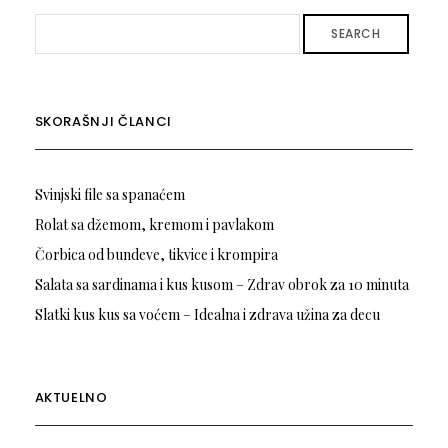
SEARCH
SKORAŠNJI ČLANCI
Svinjski file sa spanaćem
Rolat sa džemom, kremom i pavlakom
Čorbica od bundeve, tikvice i krompira
Salata sa sardinama i kus kusom – Zdrav obrok za 10 minuta
Slatki kus kus sa voćem – Idealna i zdrava užina za decu
AKTUELNO