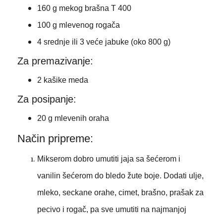
160 g mekog brašna T 400
100 g mlevenog rogača
4 srednje ili 3 veće jabuke (oko 800 g)
Za premazivanje:
2 kašike meda
Za posipanje:
20 g mlevenih oraha
Način pripreme:
Mikserom dobro umutiti jaja sa šećerom i
vanilin šećerom do bledo žute boje. Dodati ulje,
mleko, seckane orahe, cimet, brašno, prašak za
pecivo i rogač, pa sve umutiti na najmanjoj