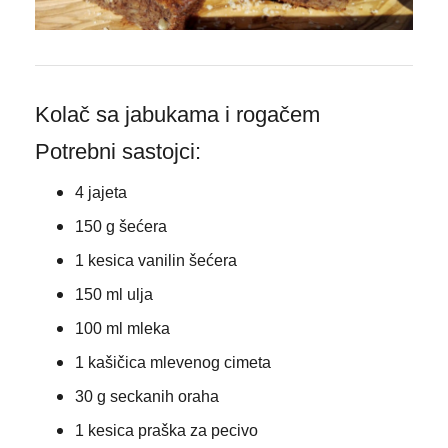
Kolač sa jabukama i rogačem
Potrebni sastojci:
4 jajeta
150 g šećera
1 kesica vanilin šećera
150 ml ulja
100 ml mleka
1 kašičica mlevenog cimeta
30 g seckanih oraha
1 kesica praška za pecivo