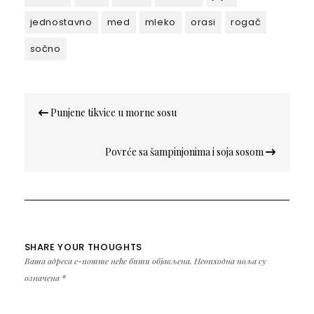
jednostavno
med
mleko
orasi
rogač
sočno
Кретање
Punjene tikvice u morne sosu
чланка
Povrće sa šampinjonima i soja sosom
SHARE YOUR THOUGHTS
Ваша адреса е-поште неће бити објављена.
Неопходна поља су
означена
*