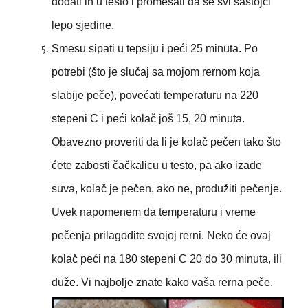
dodati ih u testo i promešati da se svi sastojci
lepo sjedine.
Smesu sipati u tepsiju i peći 25 minuta. Po
potrebi (što je slučaj sa mojom rernom koja
slabije peče), povećati temperaturu na 220
stepeni C i peći kolač još 15, 20 minuta.
Obavezno proveriti da li je kolač pečen tako što
ćete zabosti čačkalicu u testo, pa ako izađe
suva, kolač je pečen, ako ne, produžiti pečenje.
Uvek napomenem da temperaturu i vreme
pečenja prilagodite svojoj rerni. Neko će ovaj
kolač peći na 180 stepeni C 20 do 30 minuta, ili
duže. Vi najbolje znate kako vaša rerna peče.