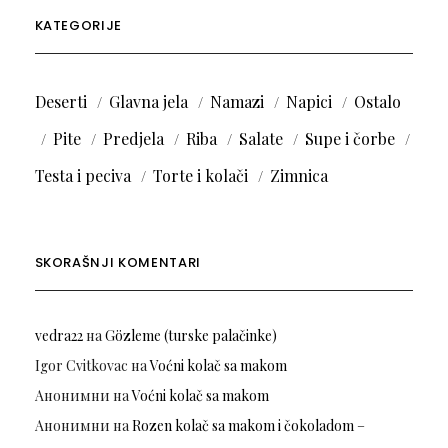
KATEGORIJE
Deserti
Glavna jela
Namazi
Napici
Ostalo
Pite
Predjela
Riba
Salate
Supe i čorbe
Testa i peciva
Torte i kolači
Zimnica
SKORAŠNJI KOMENTARI
vedra22
на
Gözleme (turske palačinke)
Igor Cvitkovac
на
Voćni kolač sa makom
Анонимни
на
Voćni kolač sa makom
Анонимни
на
Rozen kolač sa makom i čokoladom –