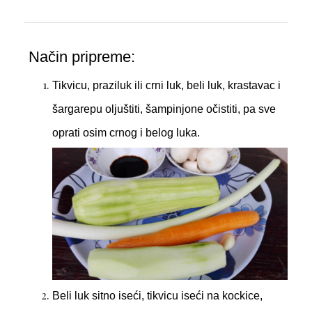
Način pripreme:
Tikvicu, praziluk ili crni luk, beli luk, krastavac i
šargarepu oljuštiti, šampinjone očistiti, pa sve
oprati osim crnog i belog luka.
Beli luk sitno iseći, tikvicu iseći na kockice,