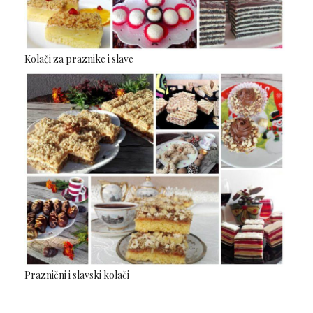
Kolači za praznike i slave
Praznični i slavski kolači