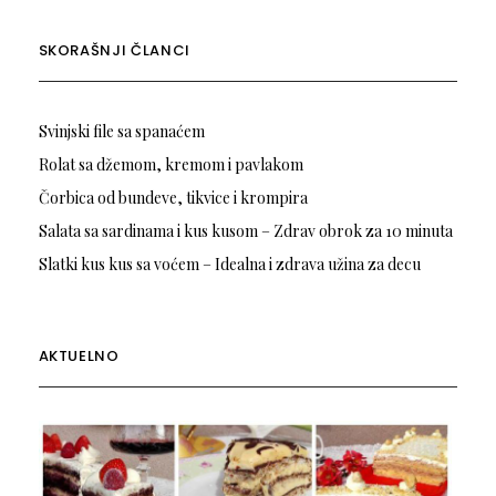
SKORAŠNJI ČLANCI
Svinjski file sa spanaćem
Rolat sa džemom, kremom i pavlakom
Čorbica od bundeve, tikvice i krompira
Salata sa sardinama i kus kusom – Zdrav obrok za 10 minuta
Slatki kus kus sa voćem – Idealna i zdrava užina za decu
AKTUELNO