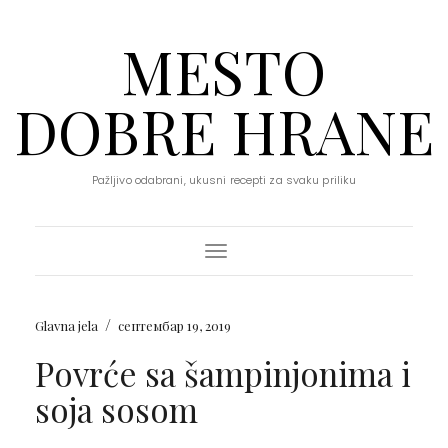
MESTO
DOBRE HRANE
Pažljivo odabrani, ukusni recepti za svaku priliku
Toggle Navigation
/
Glavna jela
септембар 19, 2019
Povrće sa šampinjonima i
soja sosom