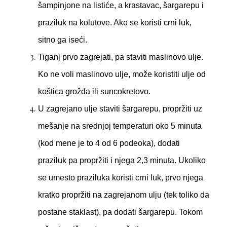
šampinjone na listiće, a krastavac, šargarepu i
praziluk na kolutove. Ako se koristi crni luk,
sitno ga iseći.
Tiganj prvo zagrejati, pa staviti maslinovo ulje.
Ko ne voli maslinovo ulje, može koristiti ulje od
koštica grožđa ili suncokretovo.
U zagrejano ulje staviti šargarepu, propržiti uz
mešanje na srednjoj temperaturi oko 5 minuta
(kod mene je to 4 od 6 podeoka), dodati
praziluk pa propržiti i njega 2,3 minuta. Ukoliko
se umesto praziluka koristi crni luk, prvo njega
kratko propržiti na zagrejanom ulju (tek toliko da
postane staklast), pa dodati šargarepu. Tokom