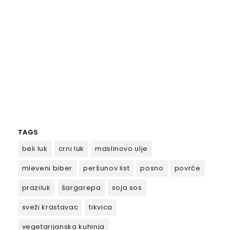
TAGS
beli luk
crni luk
maslinovo ulje
mleveni biber
peršunov list
posno
povrće
praziluk
šargarepa
soja sos
sveži krastavac
tikvica
vegetarijanska kuhinja