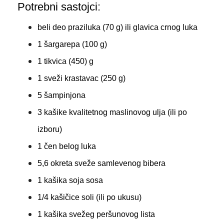
Potrebni sastojci:
beli deo praziluka (70 g) ili glavica crnog luka
1 šargarepa (100 g)
1 tikvica (450) g
1 sveži krastavac (250 g)
5 šampinjona
3 kašike kvalitetnog maslinovog ulja (ili po
izboru)
1 čen belog luka
5,6 okreta sveže samlevenog bibera
1 kašika soja sosa
1/4 kašičice soli (ili po ukusu)
1 kašika svežeg peršunovog lista