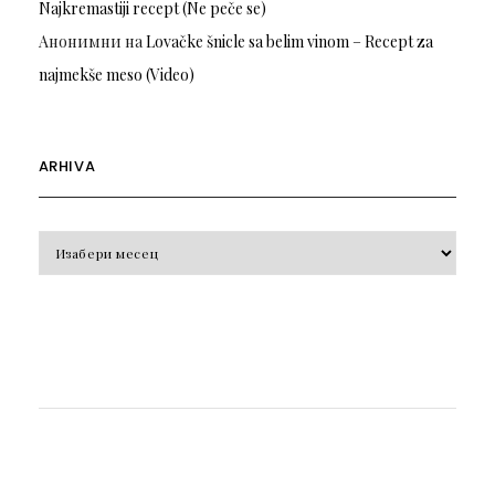
Najkremastiji recept (Ne peče se)
Анонимни
на
Lovačke šnicle sa belim vinom – Recept za
najmekše meso (Video)
ARHIVA
Arhiva