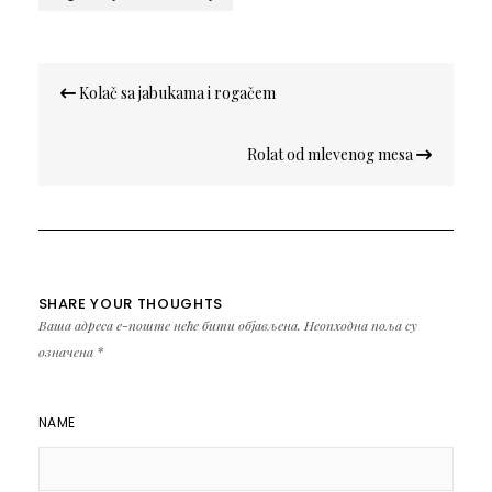
Кретање
Kolač sa jabukama i rogačem
чланка
Rolat od mlevenog mesa
SHARE YOUR THOUGHTS
Ваша адреса е-поште неће бити објављена.
Неопходна поља су
означена
*
NAME