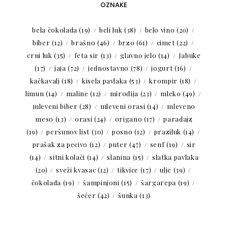
OZNAKE
bela čokolada
(19)
beli luk
(38)
belo vino
(20)
biber
(12)
brašno
(46)
brzo
(61)
cimet
(22)
crni luk
(35)
feta sir
(13)
glavno jelo
(14)
Jabuke
(17)
jaja
(72)
jednostavno
(78)
jogurt
(16)
kačkavalj
(18)
kisela pavlaka
(53)
krompir
(18)
limun
(14)
maline
(12)
mirođija
(23)
mleko
(49)
mleveni biber
(28)
mleveni orasi
(14)
mleveno
meso
(13)
orasi
(24)
origano
(17)
paradajz
(19)
peršunov list
(30)
posno
(12)
praziluk
(14)
prašak za pecivo
(12)
puter
(47)
senf
(19)
sir
(14)
sitni kolači
(14)
slanina
(15)
slatka pavlaka
(20)
sveži kvasac
(12)
tikvice
(17)
ulje
(39)
čokolada
(19)
šampinjoni
(15)
šargarepa
(19)
šećer
(42)
šunka
(13)