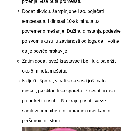
prženja, više puta promešati.
Dodati tikvicu, šampinjone i so, pojačati
temperaturu i dinstati 10-ak minuta uz
povremeno mešanje. Dužinu dinstanja podesite
po svom ukusu, u zavisnosti od toga da li volite
da je povrće hrskavije.
Zatim dodati svež krastavac i beli luk, pa pržiti
oko 5 minuta mešajući.
Isključiti šporet, sipati soja sos i još malo
mešati, pa skloniti sa šporeta. Proveriti ukus i
po potrebi dosoliti. Na kraju posuti sveže
samlevenim biberom i opranim i iseckanim
peršunovim listom.