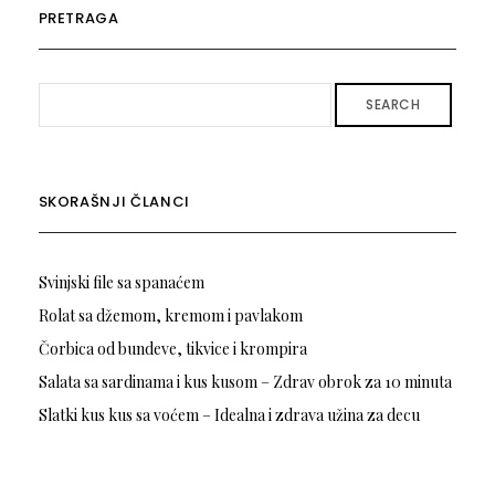
PRETRAGA
SEARCH
SKORAŠNJI ČLANCI
Svinjski file sa spanaćem
Rolat sa džemom, kremom i pavlakom
Čorbica od bundeve, tikvice i krompira
Salata sa sardinama i kus kusom – Zdrav obrok za 10 minuta
Slatki kus kus sa voćem – Idealna i zdrava užina za decu