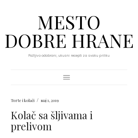
MESTO
DOBRE HRANE
Pažljivo odabrani, ukusni recepti za svaku priliku
Toggle Navigation
/
Torte i kolači
мај 1, 2019
Kolač sa šljivama i
prelivom