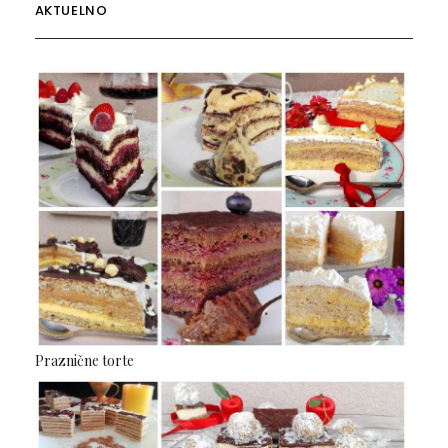
AKTUELNO
Praznične torte