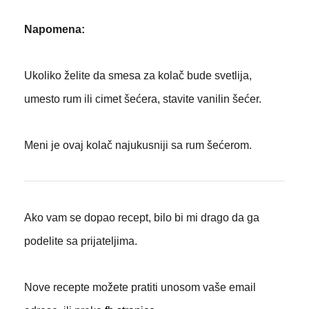
Napomena:
Ukoliko želite da smesa za kolač bude svetlija,
umesto rum ili cimet šećera, stavite vanilin šećer.
Meni je ovaj kolač najukusniji sa rum šećerom.
Ako vam se dopao recept, bilo bi mi drago da ga
podelite sa prijateljima.
Nove recepte možete pratiti unosom vaše email