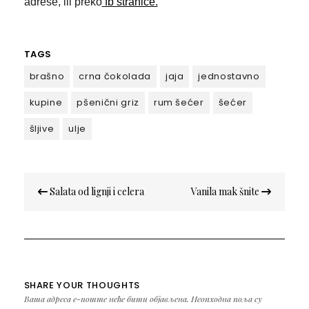
adrese, ili preko
fb stranice.
TAGS
brašno
crna čokolada
jaja
jednostavno
kupine
pšenični griz
rum šećer
šećer
šljive
ulje
Кретање
Salata od lignji i celera
Vanila mak šnite
чланка
SHARE YOUR THOUGHTS
Ваша адреса е-поште неће бити објављена.
Неопходна поља су