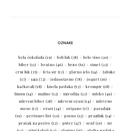
OZNAKE
bela čokolada
(19)
beli luk
(38)
belo vino
(20)
biber
(12)
brašno
(46)
brzo
(61)
cimet
(22)
crni luk
(35)
feta sir
(13)
glavno jelo
(14)
Jabuke
(17)
jaja
(72)
jednostavno
(78)
jogurt
(16)
kačkavalj
(18)
kisela pavlaka
(53)
krompir
(18)
limun
(14)
maline
(12)
mirođija
(23)
mleko
(49)
mleveni biber
(28)
mleveni orasi
(14)
mleveno
meso
(13)
orasi
(24)
origano
(17)
paradajz
(19)
peršunov list
(30)
posno
(12)
praziluk
(14)
prašak za pecivo
(12)
puter
(47)
senf
(19)
sir
(14)
sitni kolači
(14)
slanina
(15)
slatka pavlaka