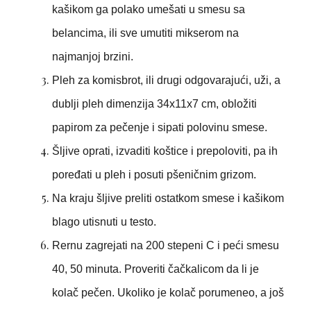
kašikom ga polako umešati u smesu sa
belancima, ili sve umutiti mikserom na
najmanjoj brzini.
Pleh za komisbrot, ili drugi odgovarajući, uži, a
dublji pleh dimenzija 34x11x7 cm, obložiti
papirom za pečenje i sipati polovinu smese.
Šljive oprati, izvaditi koštice i prepoloviti, pa ih
poređati u pleh i posuti pšeničnim grizom.
Na kraju šljive preliti ostatkom smese i kašikom
blago utisnuti u testo.
Rernu zagrejati na 200 stepeni C i peći smesu
40, 50 minuta. Proveriti čačkalicom da li je
kolač pečen. Ukoliko je kolač porumeneo, a još