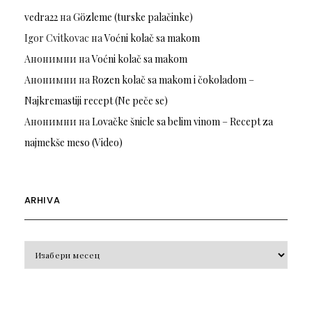
vedra22
на
Gözleme (turske palačinke)
Igor Cvitkovac
на
Voćni kolač sa makom
Анонимни
на
Voćni kolač sa makom
Анонимни
на
Rozen kolač sa makom i čokoladom –
Najkremastiji recept (Ne peče se)
Анонимни
на
Lovačke šnicle sa belim vinom – Recept za
najmekše meso (Video)
ARHIVA
Arhiva