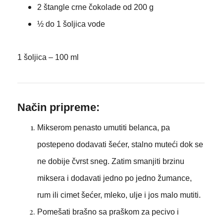
2 štangle crne čokolade od 200 g
½ do 1 šoljica vode
1 šoljica – 100 ml
Način pripreme:
Mikserom penasto umutiti belanca, pa
postepeno dodavati šećer, stalno muteći dok se
ne dobije čvrst sneg. Zatim smanjiti brzinu
miksera i dodavati jedno po jedno žumance,
rum ili cimet šećer, mleko, ulje i jos malo mutiti.
Pomešati brašno sa praškom za pecivo i