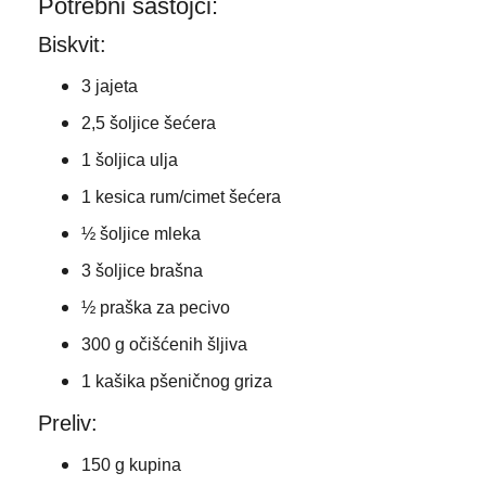
Potrebni sastojci:
Biskvit:
3 jajeta
2,5 šoljice šećera
1 šoljica ulja
1 kesica rum/cimet šećera
½ šoljice mleka
3 šoljice brašna
½ praška za pecivo
300 g očišćenih šljiva
1 kašika pšeničnog griza
Preliv:
150 g kupina