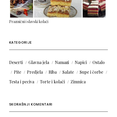
Praznični i slavski kolači
KATEGORIJE
Deserti
Glavna jela
Namazi
Napici
Ostalo
Pite
Predjela
Riba
Salate
Supe i čorbe
Testa i peciva
Torte i kolači
Zimnica
SKORAŠNJI KOMENTARI