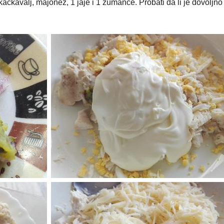
, kačkavalj, majonez, 1 jaje i 1 žumance. Probati da li je dovoljno