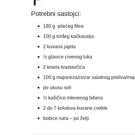
Potrebni sastojci:
180 g pilećeg filea
100 g tvrđeg kačkavalja
2 kuvana jajeta
½ glavice crvenog luka
2 kisela krastavčića
100 g majoneza/cezar salatnog preliva/m
po ukusu soli
½ kašičice mlevenog bibera
2 do 7 kolutova kuvane cvekle
bobice nara – po želji