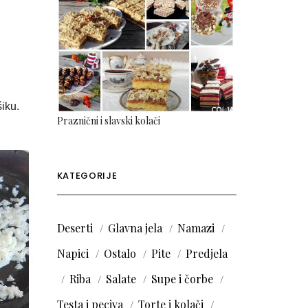
šiku.
Praznični i slavski kolači
KATEGORIJE
Deserti
Glavna jela
Namazi
Napici
Ostalo
Pite
Predjela
Riba
Salate
Supe i čorbe
Testa i peciva
Torte i kolači