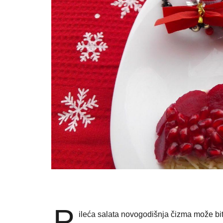
P
ileća salata novogodišnja čizma može biti