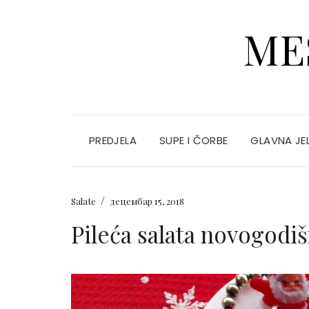
ME
PREDJELA
SUPE I ČORBE
GLAVNA JE
/
Salate
децембар 15, 2018
Pileća salata novogodi