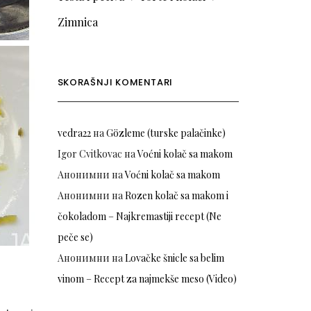
Zimnica
SKORAŠNJI KOMENTARI
vedra22
на
Gözleme (turske palačinke)
Igor Cvitkovac
на
Voćni kolač sa makom
Анонимни
на
Voćni kolač sa makom
Анонимни
на
Rozen kolač sa makom i
čokoladom – Najkremastiji recept (Ne
peče se)
Анонимни
на
Lovačke šnicle sa belim
vinom – Recept za najmekše meso (Video)