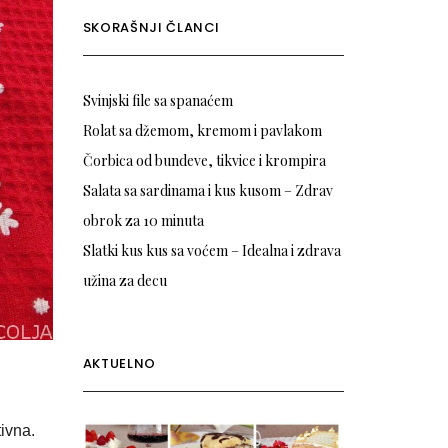
SKORAŠNJI ČLANCI
Svinjski file sa spanaćem
Rolat sa džemom, kremom i pavlakom
Čorbica od bundeve, tikvice i krompira
Salata sa sardinama i kus kusom – Zdrav
obrok za 10 minuta
Slatki kus kus sa voćem – Idealna i zdrava
užina za decu
AKTUELNO
tivna.