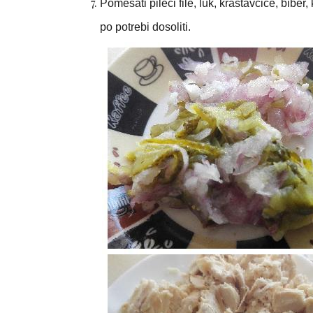
Pomešati pileći file, luk, krastavčiće, biber
po potrebi dosoliti.