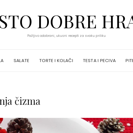
STO DOBRE HR
Pažljivo odabrani, ukusni recepti za svaku priliku
LA
SALATE
TORTE I KOLAČI
TESTA I PECIVA
PIT
šnja čizma