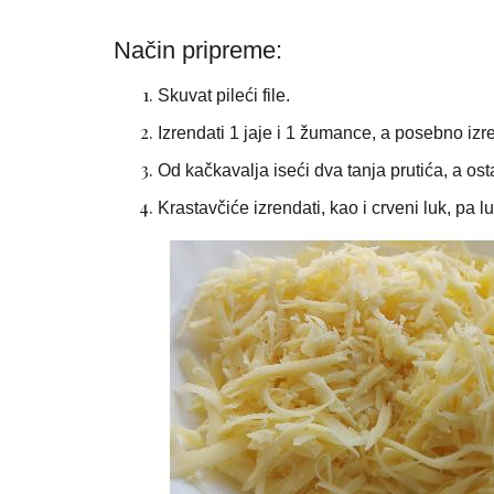
Način pripreme:
Skuvat pileći file.
Izrendati 1 jaje i 1 žumance, a posebno izr
Od kačkavalja iseći dva tanja prutića, a os
Krastavčiće izrendati, kao i crveni luk, pa l