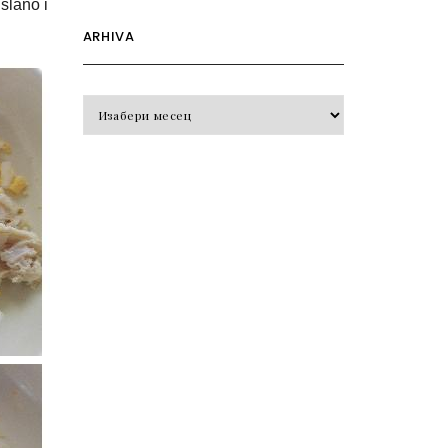
 slano i
ARHIVA
Arhiva