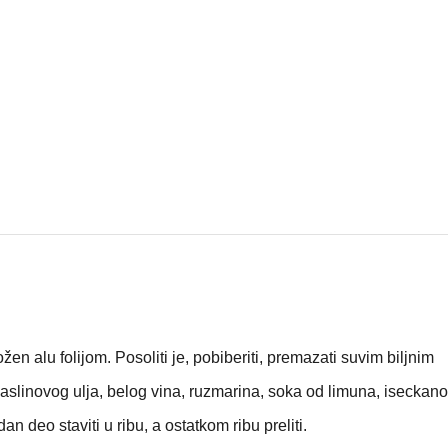
ložen alu folijom. Posoliti je, pobiberiti, premazati suvim biljnim
aslinovog ulja, belog vina, ruzmarina, soka od limuna, iseckan
n deo staviti u ribu, a ostatkom ribu preliti.