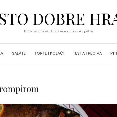
STO DOBRE HR
Pažljivo odabrani, ukusni recepti za svaku priliku
LA
SALATE
TORTE I KOLAČI
TESTA I PECIVA
PIT
 krompirom