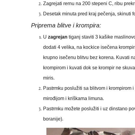
Zagrejati rernu na 200 stepeni C, ribu prekri
Desetak minuta pred kraj pečenja, skinuti f
Priprema blitve i krompira:
U
zagrejan
tiganj staviti 3 kašike maslinov
dodati 4 velika, na kockice isečena krompira
krupno isečenu blitvu bez korena. Kuvati na
krompirom i kuvati dok se krompir ne skuva
miris.
Pastrmku poslužiti sa blitvom i krompirom
mirođijom i kriškama limuna.
Pastrmku možete poslužiti i uz dinstano pov
boranije).