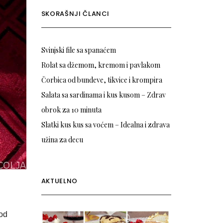
SKORAŠNJI ČLANCI
Svinjski file sa spanaćem
Rolat sa džemom, kremom i pavlakom
Čorbica od bundeve, tikvice i krompira
Salata sa sardinama i kus kusom – Zdrav
obrok za 10 minuta
Slatki kus kus sa voćem – Idealna i zdrava
užina za decu
AKTUELNO
 od