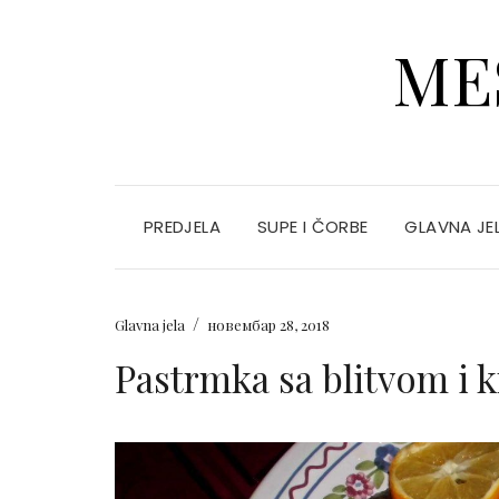
ME
PREDJELA
SUPE I ČORBE
GLAVNA JE
/
Glavna jela
новембар 28, 2018
Pastrmka sa blitvom i