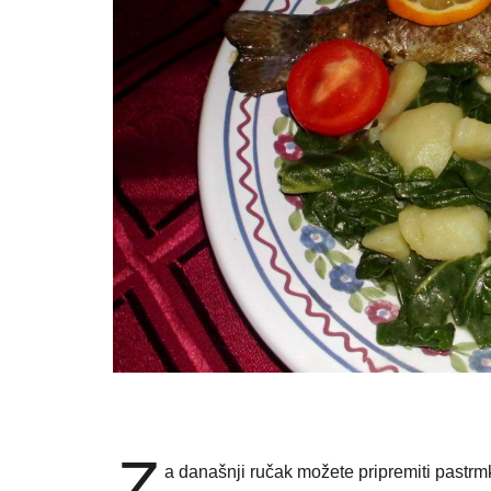
Z
a današnji ručak možete pripremiti pastrm