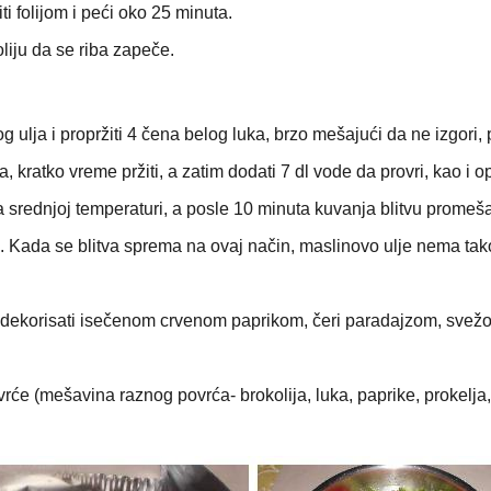
ti folijom i peći oko 25 minuta.
oliju da se riba zapeče.
og ulja i propržiti 4 čena belog luka, brzo mešajući da ne izgori,
, kratko vreme pržiti, a zatim dodati 7 dl vode da provri, kao i o
 srednjoj temperaturi, a posle 10 minuta kuvanja blitvu promeša
. Kada se blitva sprema na ovaj način, maslinovo ulje nema tak
 i dekorisati isečenom crvenom paprikom, čeri paradajzom, svež
rće (mešavina raznog povrća- brokolija, luka, paprike, prokelja