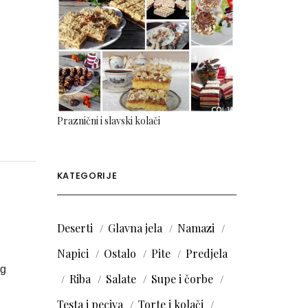
Praznični i slavski kolači
KATEGORIJE
Deserti
Glavna jela
Namazi
Napici
Ostalo
Pite
Predjela
og
Riba
Salate
Supe i čorbe
Testa i peciva
Torte i kolači