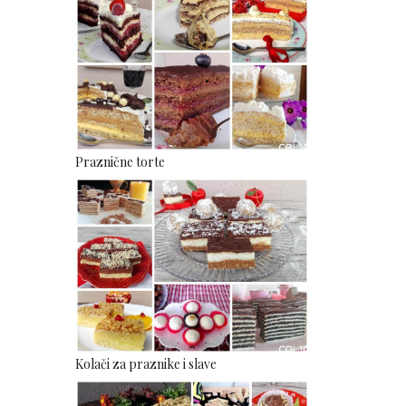
Praznične torte
Kolači za praznike i slave