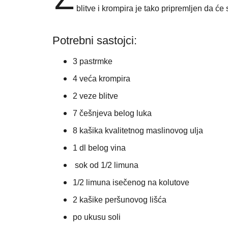
blitve i krompira je tako pripremljen da će s
Potrebni sastojci:
3 pastrmke
4 veća krompira
2 veze blitve
7 češnjeva belog luka
8 kašika kvalitetnog maslinovog ulja
1 dl belog vina
sok od 1/2 limuna
1/2 limuna isečenog na kolutove
2 kašike peršunovog lišća
po ukusu soli