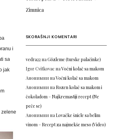
Zimnica
SKORAŠNJI KOMENTARI
 pa
pranu i
ti sa
vedra22
на
Gözleme (turske palačinke)
Igor Cvitkovac
на
Voćni kolač sa makom
o jak
Анонимни
на
Voćni kolač sa makom
Анонимни
на
Rozen kolač sa makom i
om
čokoladom – Najkremastiji recept (Ne
peče se)
, zelene
Анонимни
на
Lovačke šnicle sa belim
vinom – Recept za najmekše meso (Video)