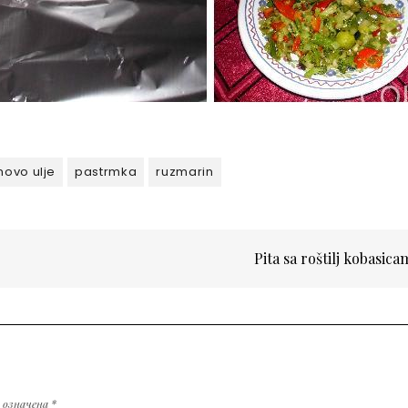
novo ulje
pastrmka
ruzmarin
Pita sa roštilj kobasic
у означена
*