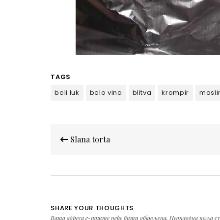
TAGS
beli luk
belo vino
blitva
krompir
masli
Кретање
Slana torta
чланка
SHARE YOUR THOUGHTS
Ваша адреса е-поште неће бити објављена.
Неопходна поља с