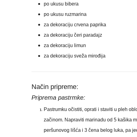
po ukusu bibera
po ukusu ruzmarina
za dekoraciju crvena paprika
za dekoraciju čeri paradajz
za dekoraciju limun
za dekoraciju sveža mirođija
Način pripreme:
Priprema pastrmke:
Pastrumku očistiti, oprati i staviti u pleh ob
začinom. Napraviti marinadu od 5 kašika m
peršunovog lišća i 3 čena belog luka, pa jeda