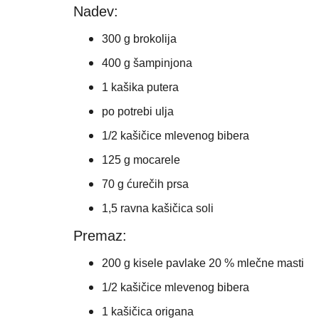
Nadev:
300 g brokolija
400 g šampinjona
1 kašika putera
po potrebi ulja
1/2 kašičice mlevenog bibera
125 g mocarele
70 g ćurečih prsa
1,5 ravna kašičica soli
Premaz:
200 g kisele pavlake 20 % mlečne masti
1/2 kašičice mlevenog bibera
1 kašičica origana