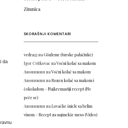
Zimnica
SKORAŠNJI KOMENTARI
vedra22
на
Gözleme (turske palačinke)
ti da
Igor Cvitkovac
на
Voćni kolač sa makom
Анонимни
на
Voćni kolač sa makom
Анонимни
на
Rozen kolač sa makom i
čokoladom – Najkremastiji recept (Ne
peče se)
Анонимни
на
Lovačke šnicle sa belim
vinom – Recept za najmekše meso (Video)
i ravnu