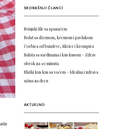
SKORAŠNJI ČLANCI
Svinjski file sa spanaćem
Rolat sa džemom, kremom i pavlakom
Čorbica od bundeve, tikvice i krompira
Salata sa sardinama i kus kusom – Zdrav
obrok za 10 minuta
Slatki kus kus sa voćem – Idealna i zdrava
užina za decu
AKTUELNO
sele