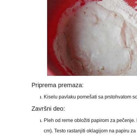
Priprema premaza:
Kiselu pavlaku pomešati sa prstohvatom sol
Završni deo:
Pleh od rerne obložiti papirom za pečenje
cm). Testo rastanjiti oklagijom na papiru za