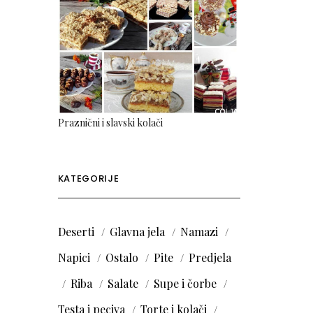
Praznični i slavski kolači
KATEGORIJE
Deserti
Glavna jela
Namazi
Napici
Ostalo
Pite
Predjela
Riba
Salate
Supe i čorbe
Testa i peciva
Torte i kolači