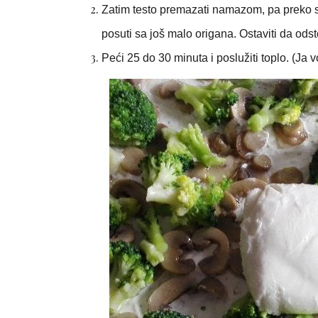
Zatim testo premazati namazom, pa preko st
posuti sa još malo origana. Ostaviti da ods
Peći 25 do 30 minuta i poslužiti toplo. (Ja vo