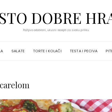
STO DOBRE HR
Pažljivo odabrani, ukusni recepti za svaku priliku
LA
SALATE
TORTE I KOLAČI
TESTA I PECIVA
PIT
ocarelom