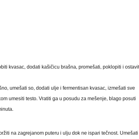
biti kvasac, dodati kašičicu brašna, promešati, poklopiti i ostavi
no, umešati so, dodati ulje i fermentisan kvasac, izmešati sve
kom umesiti testo. Vratiti ga u posudu za mešenje, blago posuti
minuta.
ropržiti na zagrejanom puteru i ulju dok ne ispari tečnost. Umešat