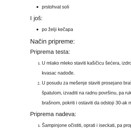
prstohvat soli
I još:
po želji kečapa
Način pripreme:
Priprema testa:
U mlako mleko staviti kašičicu šećera, izdro
kvasac nadođe.
U posudu za mešenje staviti prosejano braš
špatulom, izvaditi na radnu površinu, pa ru
brašnom, pokriti i ostaviti da odstoji 30-ak 
Priprema nadeva:
Šampinjone očistiti, oprati i iseckati, pa p