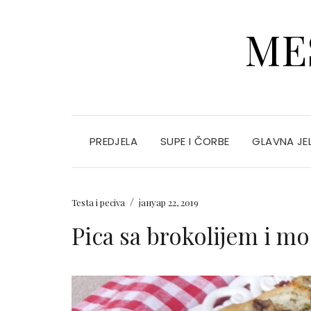
ME
PREDJELA
SUPE I ČORBE
GLAVNA JE
/
Testa i peciva
јануар 22, 2019
Pica sa brokolijem i m