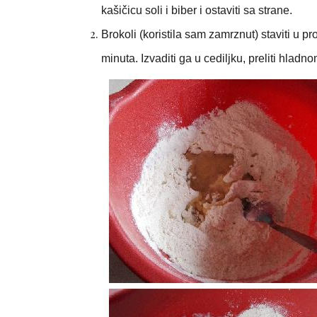
kašičicu soli i biber i ostaviti sa strane.
Brokoli (koristila sam zamrznut) staviti u pr
minuta. Izvaditi ga u cediljku, preliti hlad