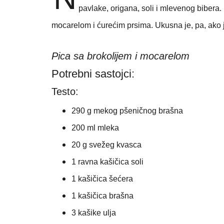
pavlake, origana, soli i mlevenog biber
mocarelom i ćurećim prsima. Ukusna je, pa, ako j
Pica sa brokolijem i mocarelom
Potrebni sastojci:
Testo:
290 g mekog pšeničnog brašna
200 ml mleka
20 g svežeg kvasca
1 ravna kašičica soli
1 kašičica šećera
1 kašičica brašna
3 kašike ulja