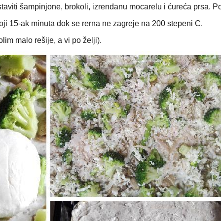
aviti šampinjone, brokoli, izrendanu mocarelu i ćureća prsa. Po
toji 15-ak minuta dok se rerna ne zagreje na 200 stepeni C.
lim malo rešije, a vi po želji).