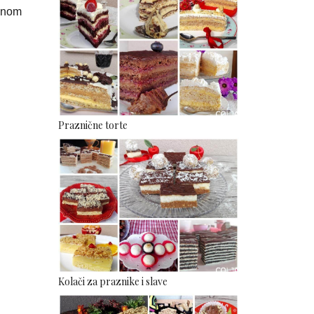
danom
Praznične torte
Kolači za praznike i slave