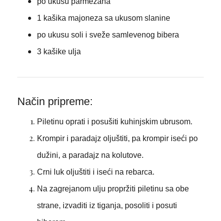
po ukusu parmezana
1 kašika majoneza sa ukusom slanine
po ukusu soli i sveže samlevenog bibera
3 kašike ulja
Način pripreme:
Piletinu oprati i posušiti kuhinjskim ubrusom.
Krompir i paradajz oljuštiti, pa krompir iseći po
dužini, a paradajz na kolutove.
Crni luk oljuštiti i iseći na rebarca.
Na zagrejanom ulju propržiti piletinu sa obe
strane, izvaditi iz tiganja, posoliti i posuti