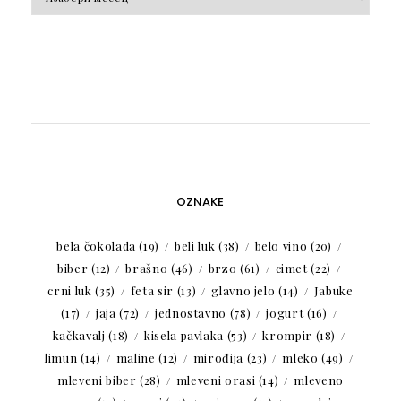
OZNAKE
bela čokolada
(19)
beli luk
(38)
belo vino
(20)
biber
(12)
brašno
(46)
brzo
(61)
cimet
(22)
crni luk
(35)
feta sir
(13)
glavno jelo
(14)
Jabuke
(17)
jaja
(72)
jednostavno
(78)
jogurt
(16)
kačkavalj
(18)
kisela pavlaka
(53)
krompir
(18)
limun
(14)
maline
(12)
mirođija
(23)
mleko
(49)
mleveni biber
(28)
mleveni orasi
(14)
mleveno