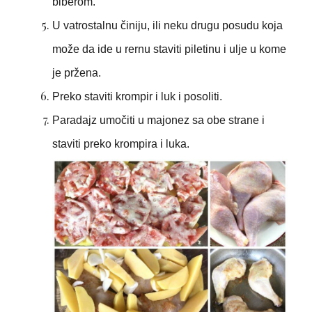
biberom.
U vatrostalnu činiju, ili neku drugu posudu koja
može da ide u rernu staviti piletinu i ulje u kome
je pržena.
Preko staviti krompir i luk i posoliti.
Paradajz umočiti u majonez sa obe strane i
staviti preko krompira i luka.