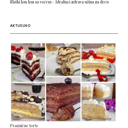
Slatki kus kus sa voćem – Idealna i zdrava užina za decu
AKTUELNO
Praznične torte