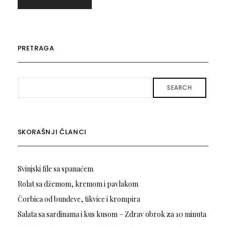
PRETRAGA
SEARCH
SKORAŠNJI ČLANCI
Svinjski file sa spanaćem
Rolat sa džemom, kremom i pavlakom
Čorbica od bundeve, tikvice i krompira
Salata sa sardinama i kus kusom – Zdrav obrok za 10 minuta