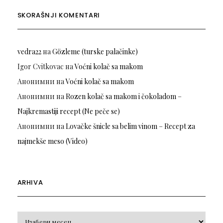
SKORAŠNJI KOMENTARI
vedra22
на
Gözleme (turske palačinke)
Igor Cvitkovac
на
Voćni kolač sa makom
Анонимни
на
Voćni kolač sa makom
Анонимни
на
Rozen kolač sa makom i čokoladom –
Najkremastiji recept (Ne peče se)
Анонимни
на
Lovačke šnicle sa belim vinom – Recept za
najmekše meso (Video)
ARHIVA
Arhiva