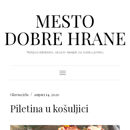
MESTO
DOBRE HRANE
Pažljivo odabrani, ukusni recepti za svaku priliku
Toggle Navigation
/
Glavna jela
април 14, 2020
Piletina u košuljici