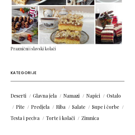
Praznični i slavski kolači
KATEGORIJE
Deserti
Glavna jela
Namazi
Napici
Ostalo
Pite
Predjela
Riba
Salate
Supe i čorbe
Testa i peciva
Torte i kolači
Zimnica