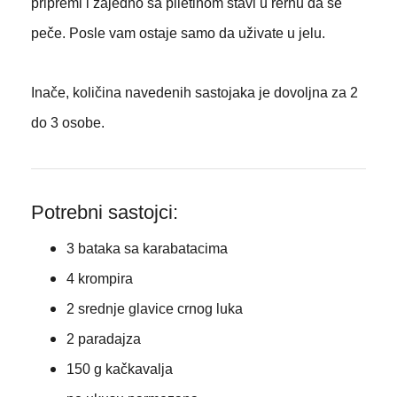
pripremi i zajedno sa piletinom stavi u rernu da se
peče. Posle vam ostaje samo da uživate u jelu.
Inače, količina navedenih sastojaka je dovoljna za 2
do 3 osobe.
Potrebni sastojci:
3 bataka sa karabatacima
4 krompira
2 srednje glavice crnog luka
2 paradajza
150 g kačkavalja