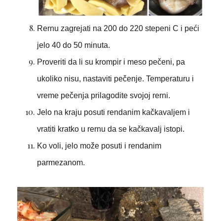
Rernu zagrejati na 200 do 220 stepeni C i peći
jelo 40 do 50 minuta.
Proveriti da li su krompir i meso pečeni, pa
ukoliko nisu, nastaviti pečenje. Temperaturu i
vreme pečenja prilagodite svojoj rerni.
Jelo na kraju posuti rendanim kačkavaljem i
vratiti kratko u rernu da se kačkavalj istopi.
Ko voli, jelo može posuti i rendanim
parmezanom.