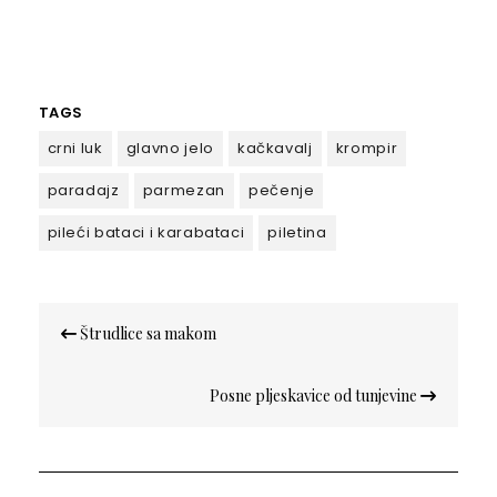
TAGS
crni luk
glavno jelo
kačkavalj
krompir
paradajz
parmezan
pečenje
pileći bataci i karabataci
piletina
Кретање
Štrudlice sa makom
чланка
Posne pljeskavice od tunjevine