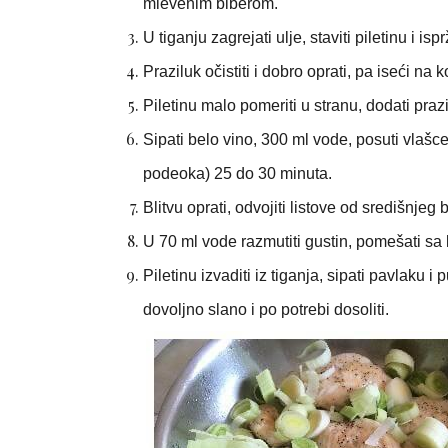
mlevenim biberom.
U tiganju zagrejati ulje, staviti piletinu i i
Praziluk očistiti i dobro oprati, pa iseći na 
Piletinu malo pomeriti u stranu, dodati prazi
Sipati belo vino, 300 ml vode, posuti vlašce
podeoka) 25 do 30 minuta.
Blitvu oprati, odvojiti listove od središnjeg
U 70 ml vode razmutiti gustin, pomešati sa
Piletinu izvaditi iz tiganja, sipati pavlaku i 
dovoljno slano i po potrebi dosoliti.