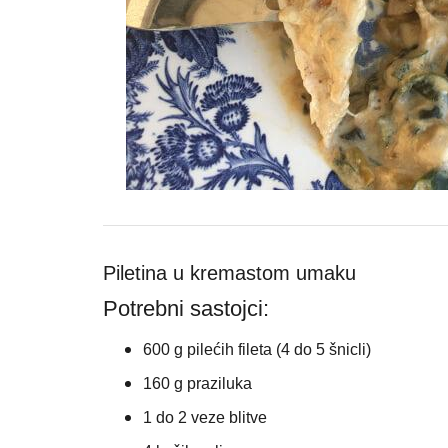
Piletina u kremastom umaku
Potrebni sastojci:
600 g pilećih fileta (4 do 5 šnicli)
160 g praziluka
1 do 2 veze blitve