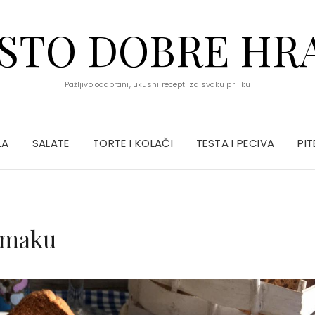
STO DOBRE HR
Pažljivo odabrani, ukusni recepti za svaku priliku
LA
SALATE
TORTE I KOLAČI
TESTA I PECIVA
PIT
umaku