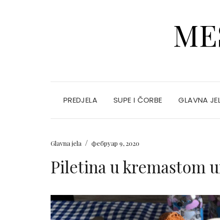
ME
PREDJELA
SUPE I ČORBE
GLAVNA JE
/
Glavna jela
фебруар 9, 2020
Piletina u kremastom 