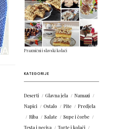
Praznični i slavski kolači
KATEGORIJE
Deserti
Glavna jela
Namazi
Napici
Ostalo
Pite
Predjela
Riba
Salate
Supe i čorbe
Testa i peciva
Torte i kolači