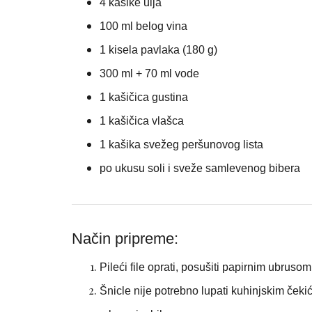
4 kašike ulja
100 ml belog vina
1 kisela pavlaka (180 g)
300 ml + 70 ml vode
1 kašičica gustina
1 kašičica vlašca
1 kašika svežeg peršunovog lista
po ukusu soli i sveže samlevenog bibera
Način pripreme:
Pileći file oprati, posušiti papirnim ubrusom
Šnicle nije potrebno lupati kuhinjskim čekić