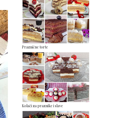
Praznične torte
Kolači za praznike i slave