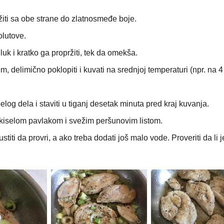
spržiti sa obe strane do zlatnosmeđe boje.
kolutove.
luk i kratko ga propržiti, tek da omekša.
m, delimično poklopiti i kuvati na srednjoj temperaturi (npr. na 4
 belog dela i staviti u tiganj desetak minuta pred kraj kuvanja.
 kiselom pavlakom i svežim peršunovim listom.
pustiti da provri, a ako treba dodati još malo vode. Proveriti da li j