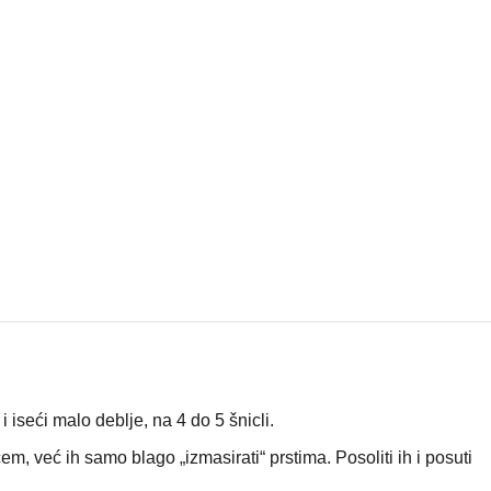
 i iseći malo deblje, na 4 do 5 šnicli.
em, već ih samo blago „izmasirati“ prstima. Posoliti ih i posuti