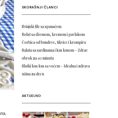
SKORAŠNJI ČLANCI
Svinjski file sa spanaćem
Rolat sa džemom, kremom i pavlakom
Čorbica od bundeve, tikvice i krompira
Salata sa sardinama i kus kusom – Zdrav
obrok za 10 minuta
Slatki kus kus sa voćem – Idealna i zdrava
užina za decu
AKTUELNO
sna.