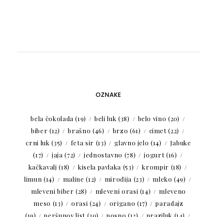
OZNAKE
bela čokolada
(19)
beli luk
(38)
belo vino
(20)
biber
(12)
brašno
(46)
brzo
(61)
cimet
(22)
crni luk
(35)
feta sir
(13)
glavno jelo
(14)
Jabuke
(17)
jaja
(72)
jednostavno
(78)
jogurt
(16)
kačkavalj
(18)
kisela pavlaka
(53)
krompir
(18)
limun
(14)
maline
(12)
mirođija
(23)
mleko
(49)
mleveni biber
(28)
mleveni orasi
(14)
mleveno
meso
(13)
orasi
(24)
origano
(17)
paradajz
(19)
peršunov list
(30)
posno
(12)
praziluk
(14)