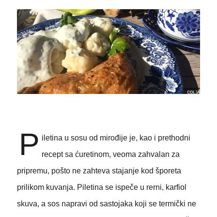
P
iletina u sosu od mirođije je, kao i prethodni
recept sa ćuretinom, veoma zahvalan za
pripremu, pošto ne zahteva stajanje kod šporeta
prilikom kuvanja. Piletina se ispeče u rerni, karfiol
skuva, a sos napravi od sastojaka koji se termički ne