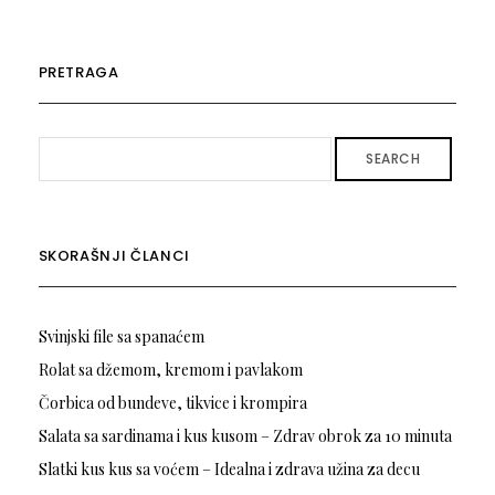
PRETRAGA
SEARCH
SKORAŠNJI ČLANCI
Svinjski file sa spanaćem
Rolat sa džemom, kremom i pavlakom
Čorbica od bundeve, tikvice i krompira
Salata sa sardinama i kus kusom – Zdrav obrok za 10 minuta
Slatki kus kus sa voćem – Idealna i zdrava užina za decu