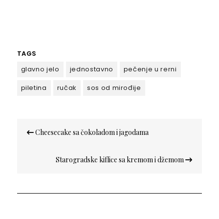
TAGS
glavno jelo
jednostavno
pečenje u rerni
piletina
ručak
sos od mirođije
Кретање
Cheesecake sa čokoladom i jagodama
чланка
Starogradske kiflice sa kremom i džemom