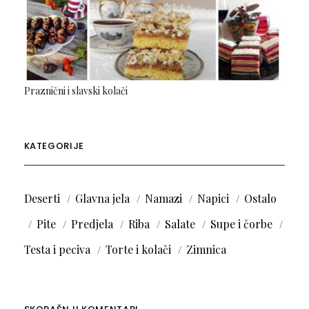
Praznični i slavski kolači
KATEGORIJE
Deserti
Glavna jela
Namazi
Napici
Ostalo
Pite
Predjela
Riba
Salate
Supe i čorbe
Testa i peciva
Torte i kolači
Zimnica