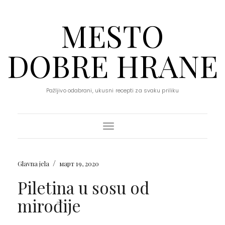
MESTO
DOBRE HRANE
Pažljivo odabrani, ukusni recepti za svaku priliku
Toggle Navigation
/
Glavna jela
март 19, 2020
Piletina u sosu od
mirođije