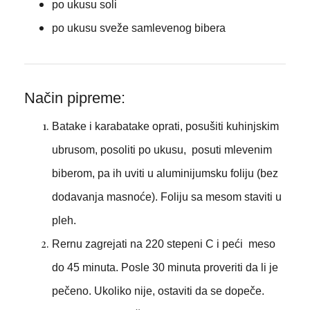
po ukusu soli
po ukusu sveže samlevenog bibera
Način pipreme:
Batake i karabatake oprati, posušiti kuhinjskim
ubrusom, posoliti po ukusu, posuti mlevenim
biberom, pa ih uviti u aluminijumsku foliju (bez
dodavanja masnoće). Foliju sa mesom staviti u
pleh.
Rernu zagrejati na 220 stepeni C i peći meso
do 45 minuta. Posle 30 minuta proveriti da li je
pečeno. Ukoliko nije, ostaviti da se dopeče.