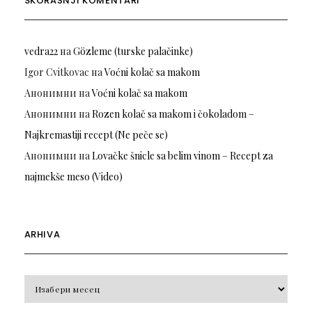
SKORAŠNJI KOMENTARI
vedra22
на
Gözleme (turske palačinke)
Igor Cvitkovac
на
Voćni kolač sa makom
Анонимни
на
Voćni kolač sa makom
Анонимни
на
Rozen kolač sa makom i čokoladom –
Najkremastiji recept (Ne peče se)
Анонимни
на
Lovačke šnicle sa belim vinom – Recept za
najmekše meso (Video)
ARHIVA
Arhiva