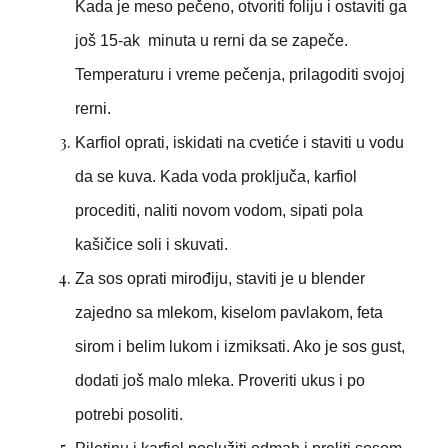
Kada je meso pečeno, otvoriti foliju i ostaviti ga
još 15-ak minuta u rerni da se zapeče.
Temperaturu i vreme pečenja, prilagoditi svojoj
rerni.
Karfiol oprati, iskidati na cvetiće i staviti u vodu
da se kuva. Kada voda proključa, karfiol
procediti, naliti novom vodom, sipati pola
kašičice soli i skuvati.
Za sos oprati mirođiju, staviti je u blender
zajedno sa mlekom, kiselom pavlakom, feta
sirom i belim lukom i izmiksati. Ako je sos gust,
dodati još malo mleka. Proveriti ukus i po
potrebi posoliti.