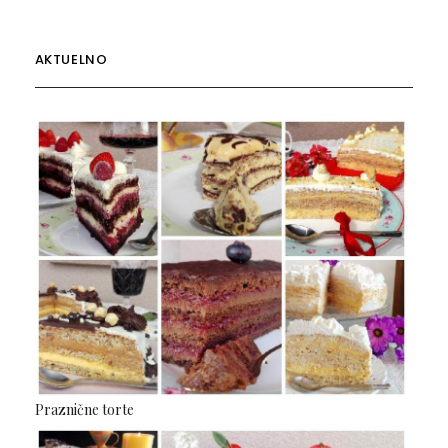
AKTUELNO
Praznične torte