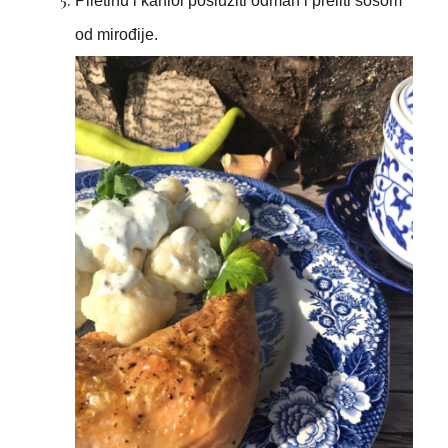
Piletinu i karfiol poslužiti odmah i preliti sosom
od mirođije.