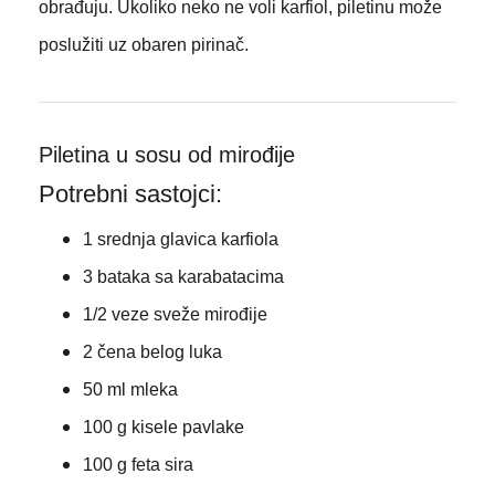
obrađuju. Ukoliko neko ne voli karfiol, piletinu može
poslužiti uz obaren pirinač.
Piletina u sosu od mirođije
Potrebni sastojci:
1 srednja glavica karfiola
3 bataka sa karabatacima
1/2 veze sveže mirođije
2 čena belog luka
50 ml mleka
100 g kisele pavlake
100 g feta sira