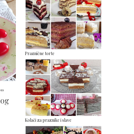
Praznične torte
019
nog
Kolači za praznike i slave