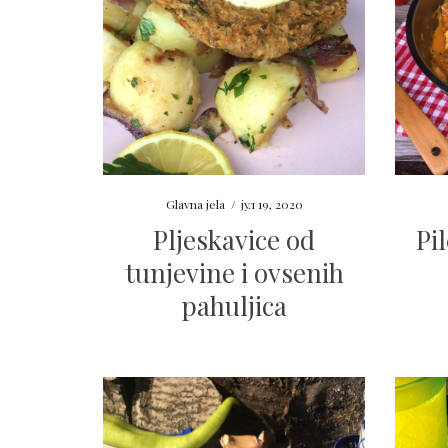
Glavna jela
/
јул 19, 2020
Pljeskavice od
Pi
tunjevine i ovsenih
pahuljica