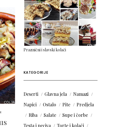
Praznični i slavski kolači
KATEGORIJE
Deserti
Glavna jela
Namazi
Napici
Ostalo
Pite
Predjela
8
Riba
Salate
Supe i čorbe
us
Testa i peciva
Torte i kolači