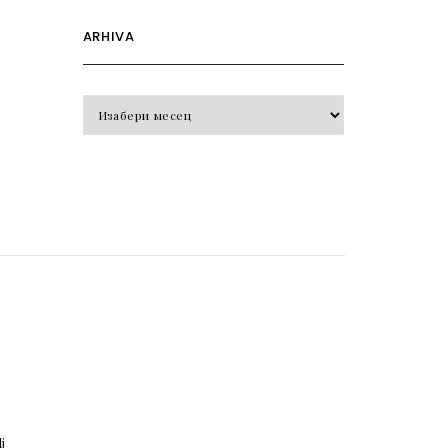
ARHIVA
Arhiva
o
j