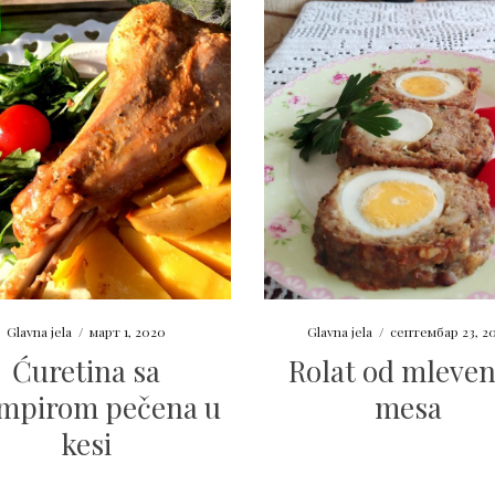
Glavna jela
/
март 1, 2020
Glavna jela
/
септембар 23, 2
Ćuretina sa
Rolat od mleve
mpirom pečena u
mesa
kesi