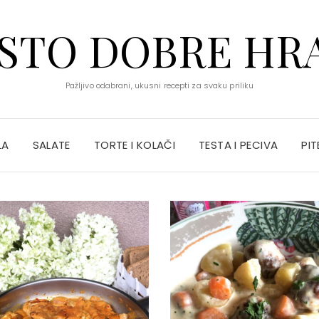
STO DOBRE HR
Pažljivo odabrani, ukusni recepti za svaku priliku
LA
SALATE
TORTE I KOLAČI
TESTA I PECIVA
PIT