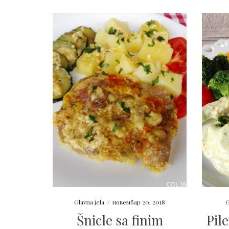
Glavna jela
/
новембар 20, 2018
G
Šnicle sa finim
Pil