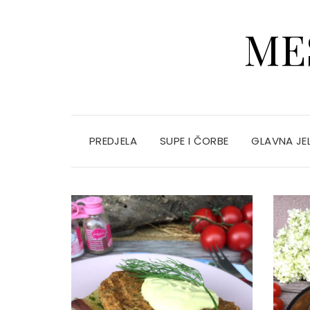
ME
PREDJELA
SUPE I ČORBE
GLAVNA JE