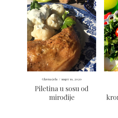
Glavna jela
/
март 19, 2020
Piletina u sosu od
mirođije
kro