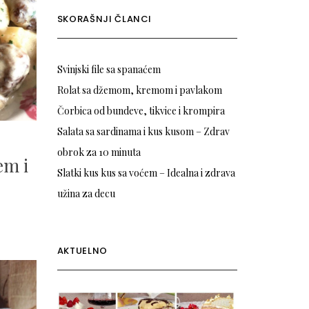
SKORAŠNJI ČLANCI
Svinjski file sa spanaćem
Rolat sa džemom, kremom i pavlakom
Čorbica od bundeve, tikvice i krompira
Salata sa sardinama i kus kusom – Zdrav
0
obrok za 10 minuta
em i
Slatki kus kus sa voćem – Idealna i zdrava
užina za decu
AKTUELNO