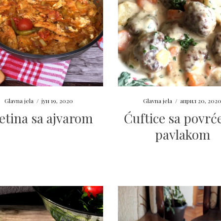
Glavna jela
/
јун 19, 2020
Glavna jela
/
април 20, 202
letina sa ajvarom
Ćuftice sa povrć
pavlakom