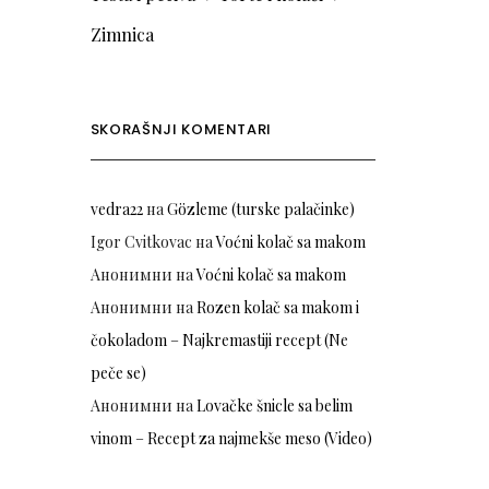
Zimnica
SKORAŠNJI KOMENTARI
vedra22
на
Gözleme (turske palačinke)
Igor Cvitkovac
на
Voćni kolač sa makom
Анонимни
на
Voćni kolač sa makom
Анонимни
на
Rozen kolač sa makom i
čokoladom – Najkremastiji recept (Ne
peče se)
Анонимни
на
Lovačke šnicle sa belim
vinom – Recept za najmekše meso (Video)