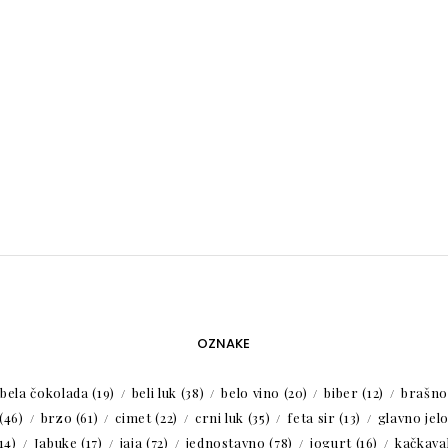
OZNAKE
bela čokolada
(19)
beli luk
(38)
belo vino
(20)
biber
(12)
brašno
(46)
brzo
(61)
cimet
(22)
crni luk
(35)
feta sir
(13)
glavno jel
14)
Jabuke
(17)
jaja
(72)
jednostavno
(78)
jogurt
(16)
kačkaval