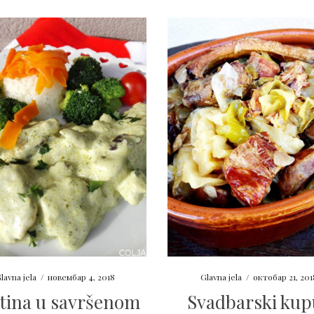
lavna jela
/
новембар 4, 2018
Glavna jela
/
октобар 21, 201
etina u savršenom
Svadbarski kup