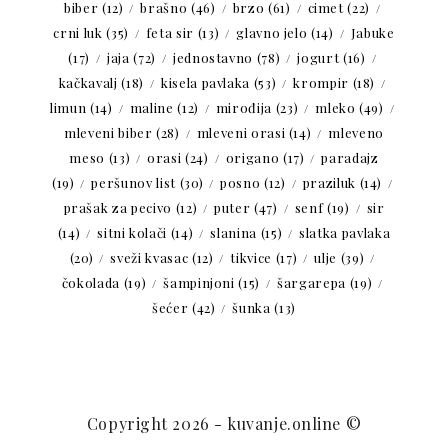
biber
(12)
brašno
(46)
brzo
(61)
cimet
(22)
crni luk
(35)
feta sir
(13)
glavno jelo
(14)
Jabuke
(17)
jaja
(72)
jednostavno
(78)
jogurt
(16)
kačkavalj
(18)
kisela pavlaka
(53)
krompir
(18)
limun
(14)
maline
(12)
mirođija
(23)
mleko
(49)
mleveni biber
(28)
mleveni orasi
(14)
mleveno
meso
(13)
orasi
(24)
origano
(17)
paradajz
(19)
peršunov list
(30)
posno
(12)
praziluk
(14)
prašak za pecivo
(12)
puter
(47)
senf
(19)
sir
(14)
sitni kolači
(14)
slanina
(15)
slatka pavlaka
(20)
sveži kvasac
(12)
tikvice
(17)
ulje
(39)
čokolada
(19)
šampinjoni
(15)
šargarepa
(19)
šećer
(42)
šunka
(13)
Copyright 2026 - kuvanje.online ©