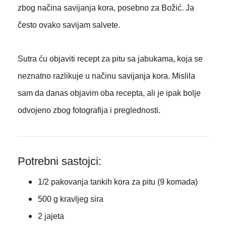
zbog načina savijanja kora, posebno za Božić. Ja
često ovako savijam salvete.
Sutra ću objaviti recept za pitu sa jabukama, koja se
neznatno razlikuje u načinu savijanja kora. Mislila
sam da danas objavim oba recepta, ali je ipak bolje
odvojeno zbog fotografija i preglednosti.
Potrebni sastojci:
1/2 pakovanja tankih kora za pitu (9 komada)
500 g kravljeg sira
2 jajeta