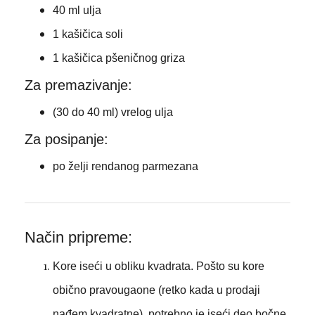
40 ml ulja
1 kašičica soli
1 kašičica pšeničnog griza
Za premazivanje:
(30 do 40 ml) vrelog ulja
Za posipanje:
po želji rendanog parmezana
Način pripreme:
Kore iseći u obliku kvadrata. Pošto su kore
obično pravougaone (retko kada u prodaji
nađem kvadratne), potrebno je iseći deo bočne