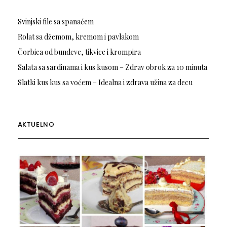
Svinjski file sa spanaćem
Rolat sa džemom, kremom i pavlakom
Čorbica od bundeve, tikvice i krompira
Salata sa sardinama i kus kusom – Zdrav obrok za 10 minuta
Slatki kus kus sa voćem – Idealna i zdrava užina za decu
AKTUELNO