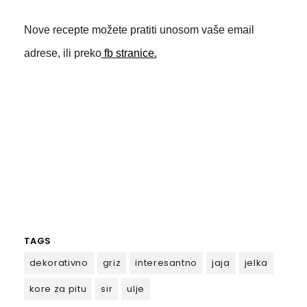
Nove recepte možete pratiti unosom vaše email
adrese, ili preko
fb stranice.
TAGS
dekorativno
griz
interesantno
jaja
jelka
kore za pitu
sir
ulje