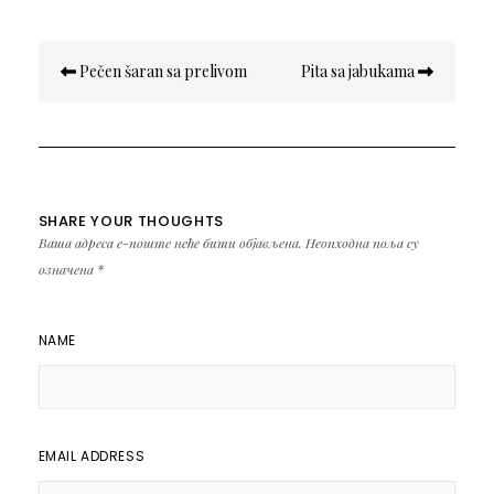
Кретање
Pečen šaran sa prelivom
Pita sa jabukama
чланка
SHARE YOUR THOUGHTS
Ваша адреса е-поште неће бити објављена.
Неопходна поља су
означена
*
NAME
EMAIL ADDRESS