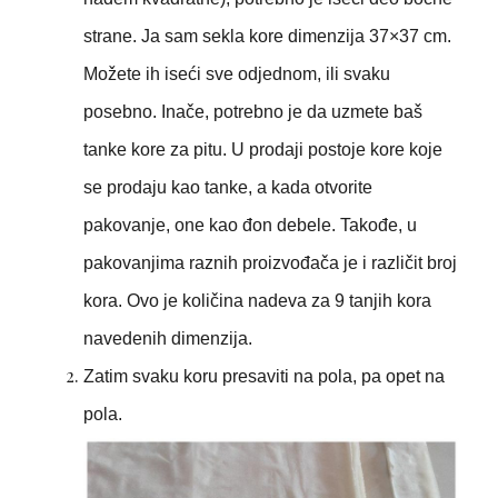
strane. Ja sam sekla kore dimenzija 37×37 cm.
Možete ih iseći sve odjednom, ili svaku
posebno. Inače, potrebno je da uzmete baš
tanke kore za pitu. U prodaji postoje kore koje
se prodaju kao tanke, a kada otvorite
pakovanje, one kao đon debele. Takođe, u
pakovanjima raznih proizvođača je i različit broj
kora. Ovo je količina nadeva za 9 tanjih kora
navedenih dimenzija.
Zatim svaku koru presaviti na pola, pa opet na
pola.