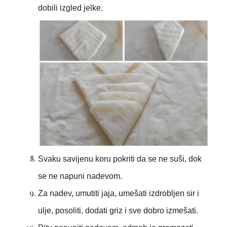
dobili izgled jelke.
Svaku savijenu koru pokriti da se ne suši, dok
se ne napuni nadevom.
Za nadev, umutiti jaja, umešati izdrobljen sir i
ulje, posoliti, dodati griz i sve dobro izmešati.