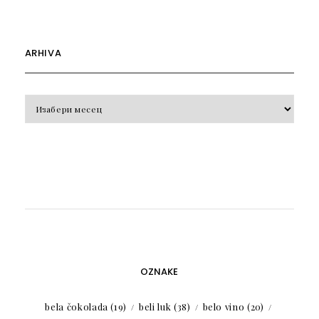
ARHIVA
Arhiva
OZNAKE
bela čokolada
(19)
beli luk
(38)
belo vino
(20)