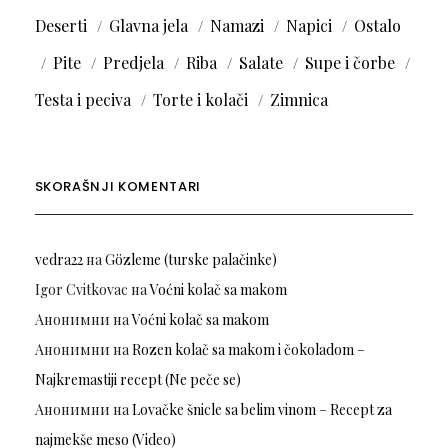
Deserti
Glavna jela
Namazi
Napici
Ostalo
Pite
Predjela
Riba
Salate
Supe i čorbe
Testa i peciva
Torte i kolači
Zimnica
SKORAŠNJI KOMENTARI
vedra22
на
Gözleme (turske palačinke)
Igor Cvitkovac
на
Voćni kolač sa makom
Анонимни
на
Voćni kolač sa makom
Анонимни
на
Rozen kolač sa makom i čokoladom –
Najkremastiji recept (Ne peče se)
Анонимни
на
Lovačke šnicle sa belim vinom – Recept za
najmekše meso (Video)