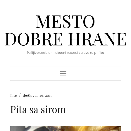
MESTO
DOBRE HRANE
Pažljivo odabrani, ukusni recepti za svaku priliku
Toggle Navigation
/
Pite
фебруар 26, 2019
Pita sa sirom