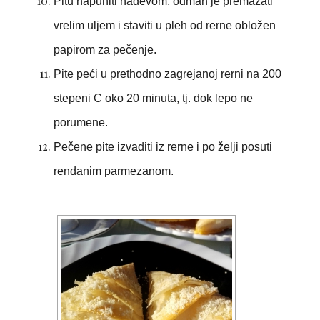
Pitu napuniti nadevom, odmah je premazati
vrelim uljem i staviti u pleh od rerne obložen
papirom za pečenje.
Pite peći u prethodno zagrejanoj rerni na 200
stepeni C oko 20 minuta, tj. dok lepo ne
porumene.
Pečene pite izvaditi iz rerne i po želji posuti
rendanim parmezanom.