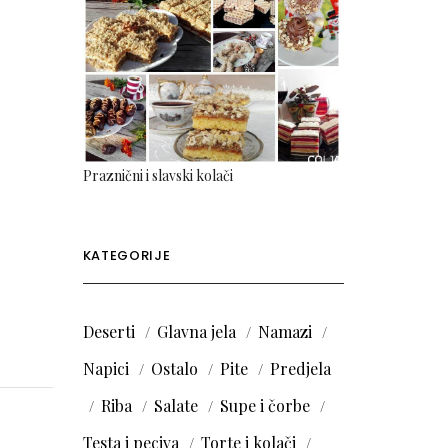
Praznični i slavski kolači
KATEGORIJE
Deserti
Glavna jela
Namazi
Napici
Ostalo
Pite
Predjela
Riba
Salate
Supe i čorbe
Testa i peciva
Torte i kolači