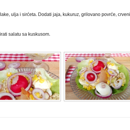
, ulja i sirćeta. Dodati jaja, kukuruz, grilovano povrće, crveni 
virati salatu sa kuskusom.