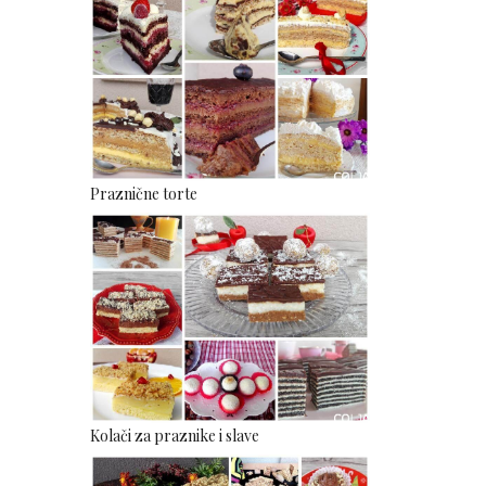
Praznične torte
Kolači za praznike i slave