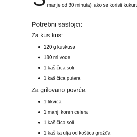
manje od 30 minuta), ako se koristi kukur
Potrebni sastojci:
Za kus kus:
120 g kuskusa
180 ml vode
1 kašičica soli
1 kašičica putera
Za grilovano povrće:
1 tikvica
1 manji koren celera
1 kašičica soli
1 kašika ulja od koštica grožđa