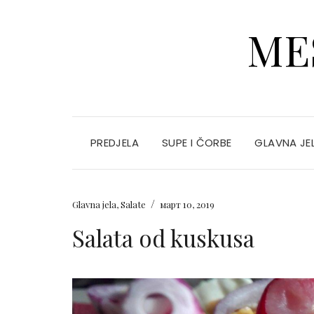
ME
PREDJELA
SUPE I ČORBE
GLAVNA JE
/
Glavna jela
,
Salate
март 10, 2019
Salata od kuskusa