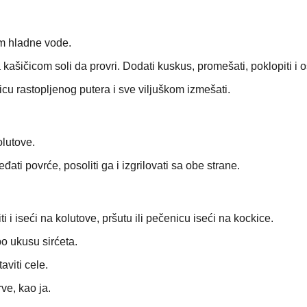
om hladne vode.
kašičicom soli da provri. Dodati kuskus, promešati, poklopiti i os
icu rastopljenog putera i sve viljuškom izmešati.
kolutove.
ređati povrće, posoliti ga i izgrilovati sa obe strane.
ti i iseći na kolutove, pršutu ili pečenicu iseći na kockice.
po ukusu sirćeta.
aviti cele.
rve, kao ja.