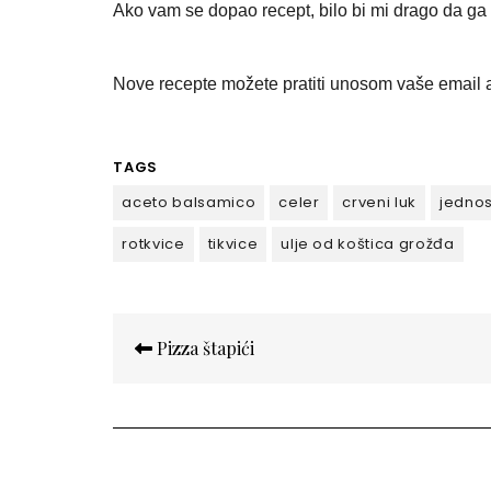
Ako vam se dopao recept, bilo bi mi drago da ga p
Nove recepte možete pratiti unosom vaše email a
TAGS
aceto balsamico
celer
crveni luk
jedno
rotkvice
tikvice
ulje od koštica grožđa
Кретање
Pizza štapići
чланка