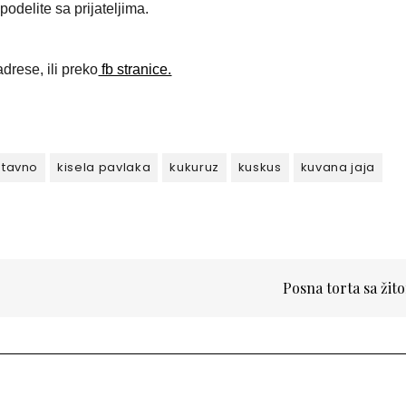
odelite sa prijateljima.
drese, ili preko
fb stranice.
stavno
kisela pavlaka
kukuruz
kuskus
kuvana jaja
Posna torta sa ži