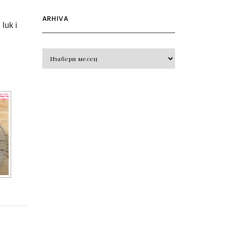
ARHIVA
luk i
Arhiva