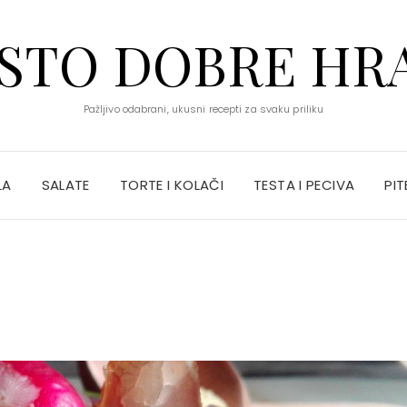
STO DOBRE HR
Pažljivo odabrani, ukusni recepti za svaku priliku
LA
SALATE
TORTE I KOLAČI
TESTA I PECIVA
PIT