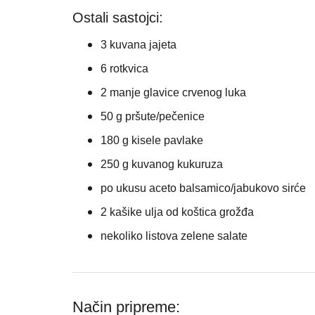
Ostali sastojci:
3 kuvana jajeta
6 rotkvica
2 manje glavice crvenog luka
50 g pršute/pečenice
180 g kisele pavlake
250 g kuvanog kukuruza
po ukusu aceto balsamico/jabukovo sirće
2 kašike ulja od koštica grožđa
nekoliko listova zelene salate
Način pripreme: