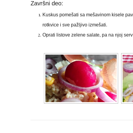
Završni deo:
Kuskus pomešati sa mešavinom kisele pavlake
rotkvice i sve pažljivo izmešati.
Oprati listove zelene salate, pa na njoj ser