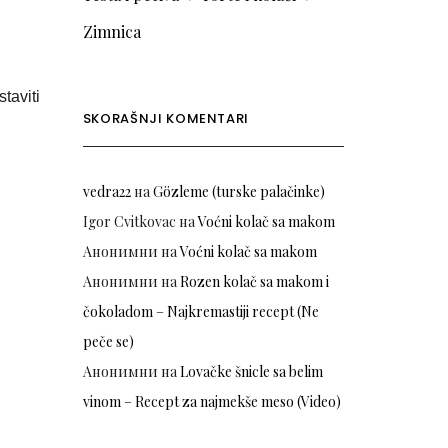
Zimnica
taviti
SKORAŠNJI KOMENTARI
vedra22
на
Gözleme (turske palačinke)
Igor Cvitkovac
на
Voćni kolač sa makom
Анонимни
на
Voćni kolač sa makom
Анонимни
на
Rozen kolač sa makom i
čokoladom – Najkremastiji recept (Ne
peče se)
Анонимни
на
Lovačke šnicle sa belim
vinom – Recept za najmekše meso (Video)