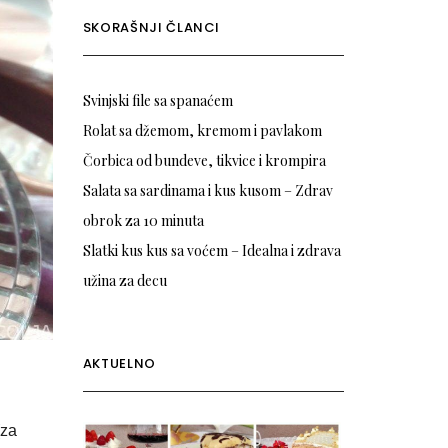
SKORAŠNJI ČLANCI
Svinjski file sa spanaćem
Rolat sa džemom, kremom i pavlakom
Čorbica od bundeve, tikvice i krompira
Salata sa sardinama i kus kusom – Zdrav
obrok za 10 minuta
Slatki kus kus sa voćem – Idealna i zdrava
užina za decu
AKTUELNO
(za