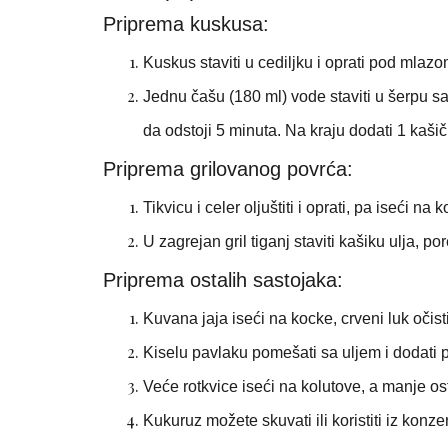
Priprema kuskusa:
Kuskus staviti u cediljku i oprati pod mlaz
Jednu čašu (180 ml) vode staviti u šerpu sa 
da odstoji 5 minuta. Na kraju dodati 1 kašič
Priprema grilovanog povrća:
Tikvicu i celer oljuštiti i oprati, pa iseći na 
U zagrejan gril tiganj staviti kašiku ulja, po
Priprema ostalih sastojaka:
Kuvana jaja iseći na kocke, crveni luk očisti
Kiselu pavlaku pomešati sa uljem i dodati 
Veće rotkvice iseći na kolutove, a manje ost
Kukuruz možete skuvati ili koristiti iz konze