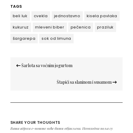
TAGS
beli luk
cvekla
jednostavno
kisela pavlaka
kukuruz
mleveni biber
pečenica
praziluk
šargarepa
sok od limuna
Кретање
Šarlota sa voćnim jogurtom
чланка
Štapići sa slaninom i susamom
SHARE YOUR THOUGHTS
Ваша адреса е-поште неће бити објављена.
Неопходна поља су