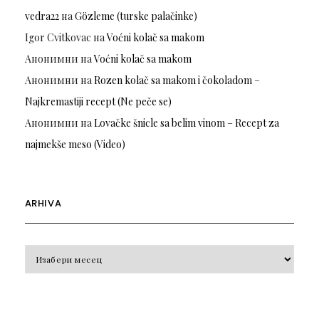
vedra22
на
Gözleme (turske palačinke)
Igor Cvitkovac
на
Voćni kolač sa makom
Анонимни
на
Voćni kolač sa makom
Анонимни
на
Rozen kolač sa makom i čokoladom –
Najkremastiji recept (Ne peče se)
Анонимни
на
Lovačke šnicle sa belim vinom – Recept za
najmekše meso (Video)
ARHIVA
Arhiva