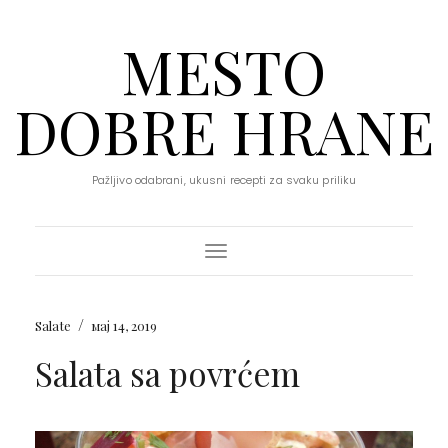
MESTO
DOBRE HRANE
Pažljivo odabrani, ukusni recepti za svaku priliku
Toggle Navigation
/
Salate
мај 14, 2019
Salata sa povrćem