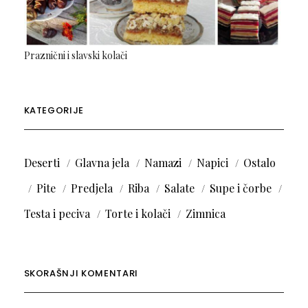
Praznični i slavski kolači
KATEGORIJE
Deserti
Glavna jela
Namazi
Napici
Ostalo
Pite
Predjela
Riba
Salate
Supe i čorbe
Testa i peciva
Torte i kolači
Zimnica
SKORAŠNJI KOMENTARI