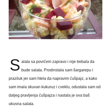
S
alata sa povrćem zapravo i nije trebala da
bude salata. Prodinstala sam šargarepu i
praziluk jer sam htela da napravim ćušpajz, a kako
sam imala skuvan kukuruz i cveklu, odustala sam od
daljeg pravljenja ćušpajza i nastala je ova baš
ukusna salata.