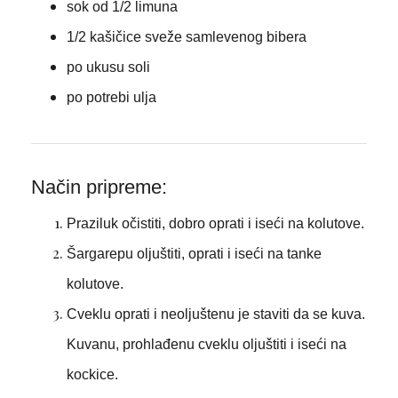
sok od 1/2 limuna
1/2 kašičice sveže samlevenog bibera
po ukusu soli
po potrebi ulja
Način pripreme:
Praziluk očistiti, dobro oprati i iseći na kolutove.
Šargarepu oljuštiti, oprati i iseći na tanke
kolutove.
Cveklu oprati i neoljuštenu je staviti da se kuva.
Kuvanu, prohlađenu cveklu oljuštiti i iseći na
kockice.