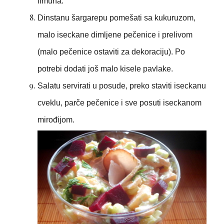
limuna.
Dinstanu šargarepu pomešati sa kukuruzom,
malo iseckane dimljene pečenice i prelivom
(malo pečenice ostaviti za dekoraciju). Po
potrebi dodati još malo kisele pavlake.
Salatu servirati u posude, preko staviti iseckanu
cveklu, parče pečenice i sve posuti iseckanom
mirođijom.