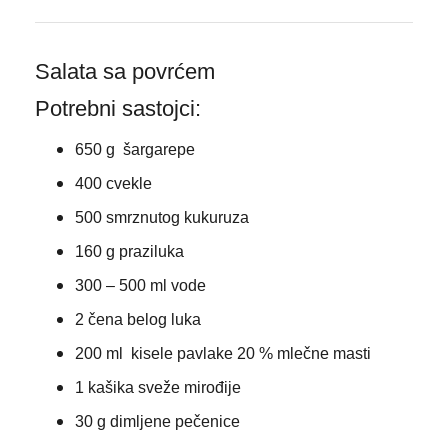
Salata sa povrćem
Potrebni sastojci:
650 g šargarepe
400 cvekle
500
smrznutog kukuruza
160 g praziluka
300 – 500 ml vode
2 čena belog luka
200 ml kisele pavlake 20 % mlečne masti
1 kašika
sveže mirođije
30 g
dimljene pečenice