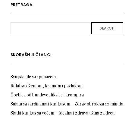
PRETRAGA
SEARCH
SKORAŠNJI ČLANCI
Svinjski file sa spanaćem
Rolat sa džemom, kremom i pavlakom
Čorbica od bundeve, tikvice i krompira
Salata sa sardinama i kus kusom – Zdrav obrok za 10 minuta
Slatki kus kus sa voćem – Idealna i zdrava užina za decu