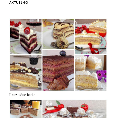
AKTUELNO
Praznične torte