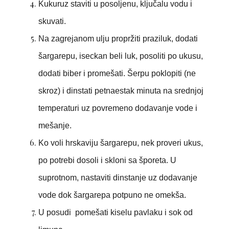
Kukuruz staviti u posoljenu, ključalu vodu i
skuvati.
Na zagrejanom ulju propržiti praziluk, dodati
šargarepu, iseckan beli luk, posoliti po ukusu,
dodati biber i promešati. Šerpu poklopiti (ne
skroz) i dinstati petnaestak minuta na srednjoj
temperaturi uz povremeno dodavanje vode i
mešanje.
Ko voli hrskaviju šargarepu, nek proveri ukus,
po potrebi dosoli i skloni sa šporeta. U
suprotnom, nastaviti dinstanje uz dodavanje
vode dok šargarepa potpuno ne omekša.
U posudi pomešati kiselu pavlaku i sok od