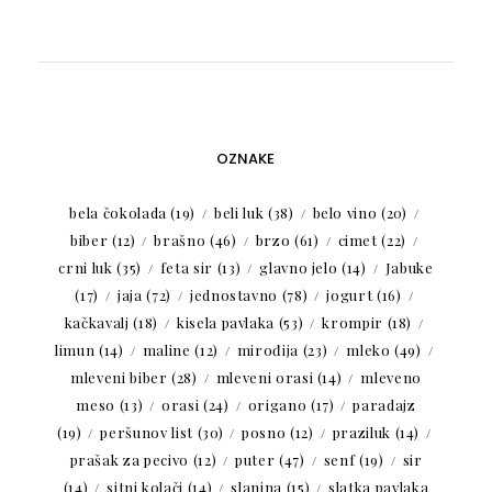
OZNAKE
bela čokolada
(19)
beli luk
(38)
belo vino
(20)
biber
(12)
brašno
(46)
brzo
(61)
cimet
(22)
crni luk
(35)
feta sir
(13)
glavno jelo
(14)
Jabuke
(17)
jaja
(72)
jednostavno
(78)
jogurt
(16)
kačkavalj
(18)
kisela pavlaka
(53)
krompir
(18)
limun
(14)
maline
(12)
mirođija
(23)
mleko
(49)
mleveni biber
(28)
mleveni orasi
(14)
mleveno
meso
(13)
orasi
(24)
origano
(17)
paradajz
(19)
peršunov list
(30)
posno
(12)
praziluk
(14)
prašak za pecivo
(12)
puter
(47)
senf
(19)
sir
(14)
sitni kolači
(14)
slanina
(15)
slatka pavlaka