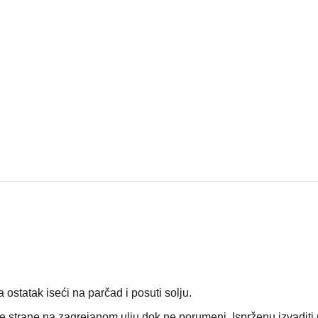
 a ostatak iseći na parčad i posuti solju.
 obe strane na zagrejanom ulju dok ne porumeni. Isprženu izvaditi