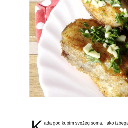
K
ada god kupim svežeg soma, iako izbegav