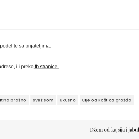
odelite sa prijateljima.
drese, ili preko
fb stranice.
ltino brašno
svež som
ukusno
ulje od koštica grožđa
Džem od kajsija i jab