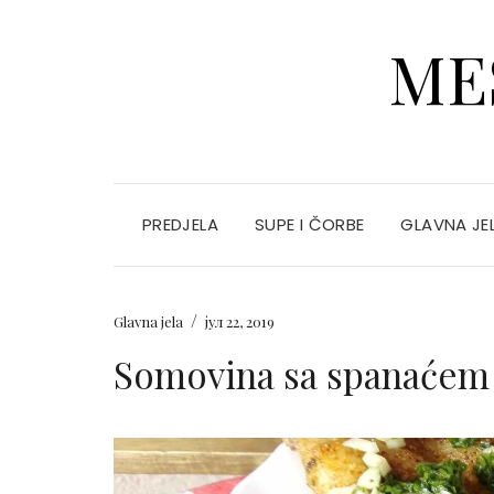
ME
PREDJELA
SUPE I ČORBE
GLAVNA JE
/
Glavna jela
јул 22, 2019
Somovina sa spanaćem