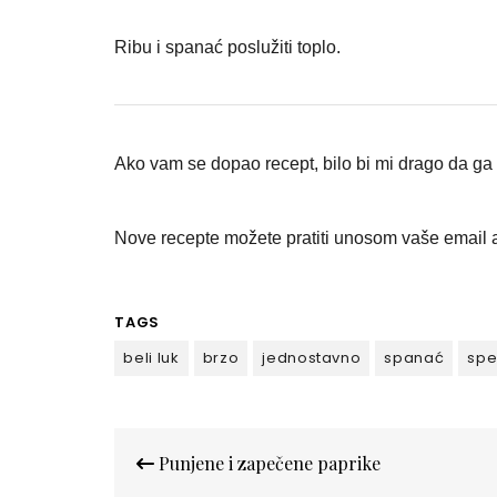
Ribu i spanać poslužiti toplo.
Ako vam se dopao recept, bilo bi mi drago da ga p
Nove recepte možete pratiti unosom vaše email a
TAGS
beli luk
brzo
jednostavno
spanać
spe
Кретање
Punjene i zapečene paprike
чланка