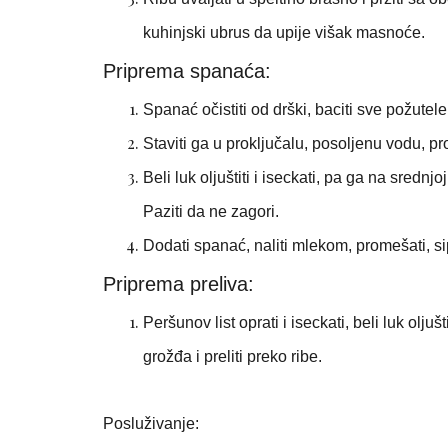
kuhinjski ubrus da upije višak masnoće.
Priprema spanaća:
Spanać očistiti od drški, baciti sve požutele
Staviti ga u proključalu, posoljenu vodu, pro
Beli luk oljuštiti i iseckati, pa ga na sred
Paziti da ne zagori.
Dodati spanać, naliti mlekom, promešati, si
Priprema preliva:
Peršunov list oprati i iseckati, beli luk olj
grožđa i preliti preko ribe.
Posluživanje: