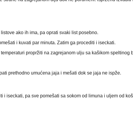
 listove ako ih ima, pa oprati svaki list posebno.
mešati i kuvati par minuta. Zatim ga procediti i iseckati.
njoj temperaturi propržiti na zagrejanom ulju sa kašikom speltinog 
pati prethodno umućena jaja i mešati dok se jaja ne ispže.
uštiti i iseckati, pa sve pomešati sa sokom od limuna i uljem od koš