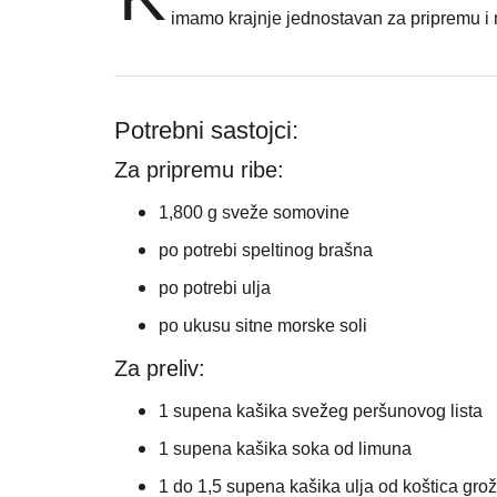
imamo krajnje jednostavan za pripremu i
Potrebni sastojci:
Za pripremu ribe:
1,800 g sveže somovine
po potrebi
speltinog brašna
po potrebi ulja
po ukusu
sitne morske soli
Za preliv:
1 supena kašika svežeg peršunovog lista
1 supena kašika soka od limuna
1 do 1,5 supena kašika
ulja od koštica gro