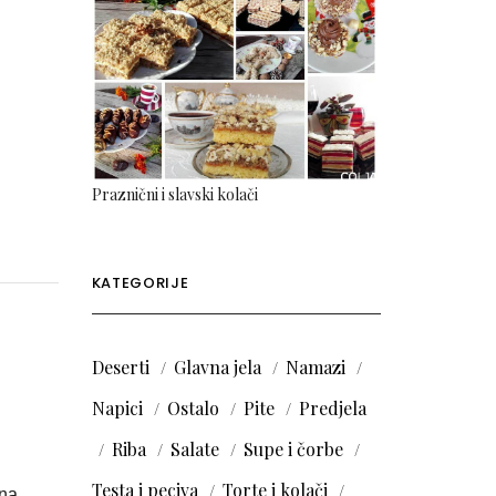
Praznični i slavski kolači
KATEGORIJE
Deserti
Glavna jela
Namazi
Napici
Ostalo
Pite
Predjela
Riba
Salate
Supe i čorbe
Testa i peciva
Torte i kolači
 na