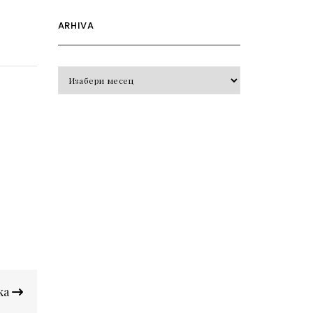
ARHIVA
Arhiva
uka