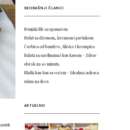
SKORAŠNJI ČLANCI
Svinjski file sa spanaćem
Rolat sa džemom, kremom i pavlakom
Čorbica od bundeve, tikvice i krompira
Salata sa sardinama i kus kusom – Zdrav
obrok za 10 minuta
Slatki kus kus sa voćem – Idealna i zdrava
užina za decu
AKTUELNO
 uvek