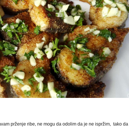
am prženje ribe, ne mogu da odolim da je ne ispržim, tako da