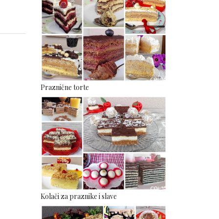
Praznične torte
Kolači za praznike i slave