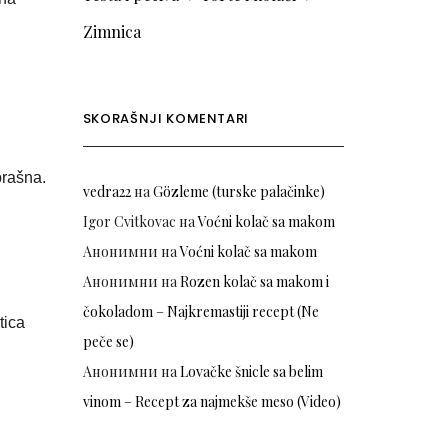
Zimnica
SKORAŠNJI KOMENTARI
brašna.
vedra22
на
Gözleme (turske palačinke)
Igor Cvitkovac
на
Voćni kolač sa makom
Анонимни
на
Voćni kolač sa makom
Анонимни
на
Rozen kolač sa makom i
čokoladom – Najkremastiji recept (Ne
tica
peče se)
Анонимни
на
Lovačke šnicle sa belim
vinom – Recept za najmekše meso (Video)