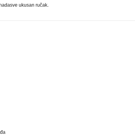
 nadasve ukusan ručak.
žđa