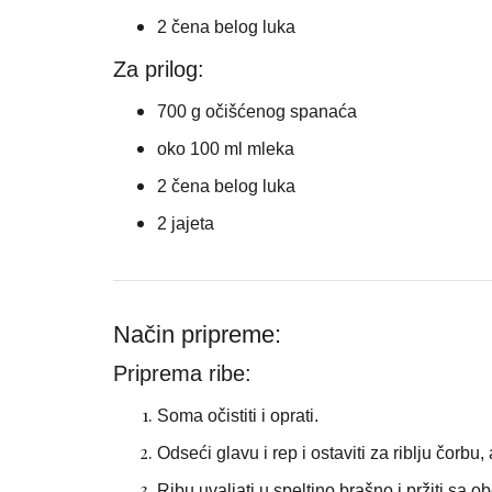
2 čena belog luka
Za prilog:
700 g
očišćenog spanaća
oko 100 ml mleka
2 čena belog luka
2 jajeta
Način pripreme:
Priprema ribe:
Soma očistiti i oprati.
Odseći glavu i rep i ostaviti za riblju čorbu,
Ribu uvaljati u speltino brašno i pržiti sa