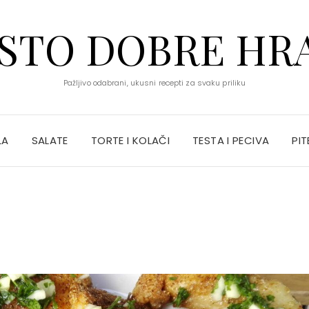
STO DOBRE HR
Pažljivo odabrani, ukusni recepti za svaku priliku
LA
SALATE
TORTE I KOLAČI
TESTA I PECIVA
PIT