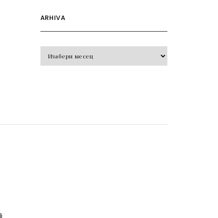
ARHIVA
Arhiva
o
j