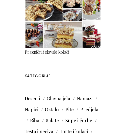
Praznični i slavski kolači
KATEGORIJE
Deserti
Glavna jela
Namazi
Napici
Ostalo
Pite
Predjela
Riba
Salate
Supe i čorbe
Testa i peciva
Torte i kolači