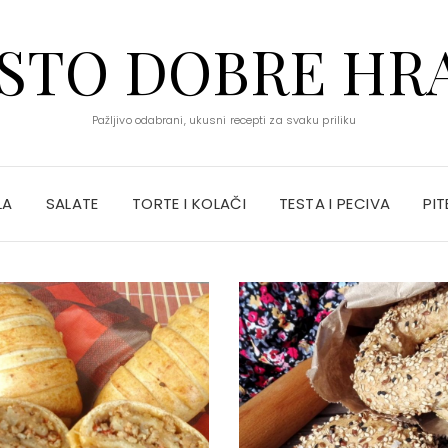
STO DOBRE HR
Pažljivo odabrani, ukusni recepti za svaku priliku
LA
SALATE
TORTE I KOLAČI
TESTA I PECIVA
PIT