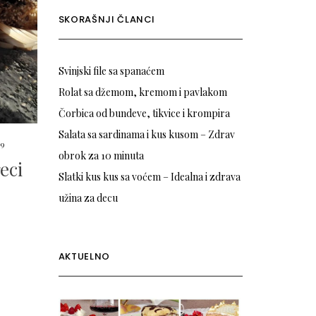
SKORAŠNJI ČLANCI
Svinjski file sa spanaćem
Rolat sa džemom, kremom i pavlakom
Čorbica od bundeve, tikvice i krompira
Salata sa sardinama i kus kusom – Zdrav
19
obrok za 10 minuta
eci
Slatki kus kus sa voćem – Idealna i zdrava
užina za decu
AKTUELNO