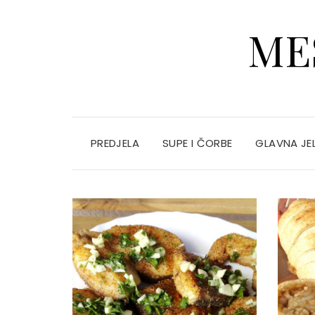
ME
PREDJELA
SUPE I ČORBE
GLAVNA JE