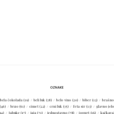
OZNAKE
bela čokolada
(19)
beli luk
(38)
belo vino
(20)
biber
(12)
brašno
(46)
brzo
(61)
cimet
(22)
crni luk
(35)
feta sir
(13)
glavno jel
14)
Jabuke
(17)
jaja
(72)
jednostavno
(78)
jogurt
(16)
kačkaval