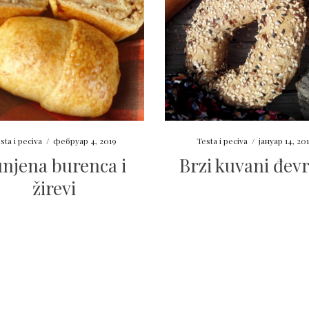
sta i peciva
/
фебруар 4, 2019
Testa i peciva
/
јануар 14, 20
njena burenca i
Brzi kuvani đevr
žirevi