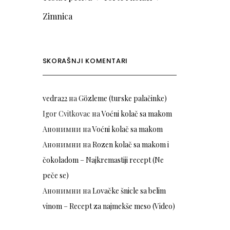
Zimnica
SKORAŠNJI KOMENTARI
vedra22
на
Gözleme (turske palačinke)
Igor Cvitkovac
на
Voćni kolač sa makom
Анонимни
на
Voćni kolač sa makom
Анонимни
на
Rozen kolač sa makom i
čokoladom – Najkremastiji recept (Ne
peče se)
Анонимни
на
Lovačke šnicle sa belim
vinom – Recept za najmekše meso (Video)