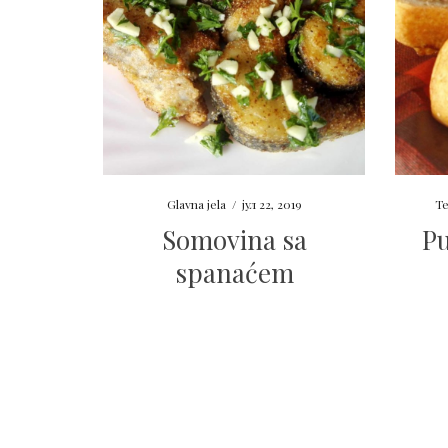
Glavna jela
/
јул 22, 2019
Te
Somovina sa
Pu
spanaćem