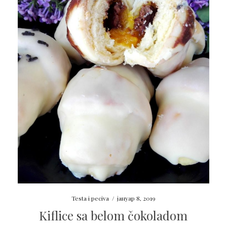
Testa i peciva
/
јануар 8, 2019
Kiflice sa belom čokoladom