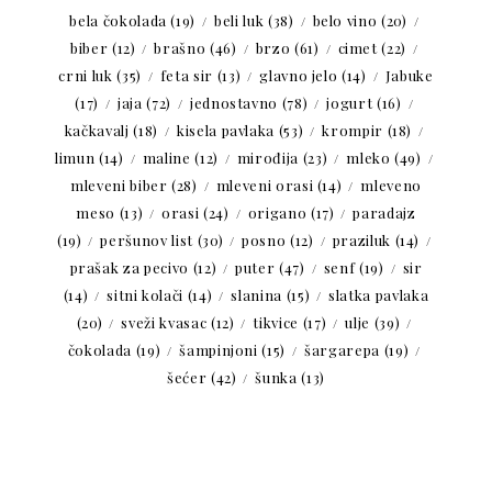
bela čokolada
(19)
beli luk
(38)
belo vino
(20)
biber
(12)
brašno
(46)
brzo
(61)
cimet
(22)
crni luk
(35)
feta sir
(13)
glavno jelo
(14)
Jabuke
(17)
jaja
(72)
jednostavno
(78)
jogurt
(16)
kačkavalj
(18)
kisela pavlaka
(53)
krompir
(18)
limun
(14)
maline
(12)
mirođija
(23)
mleko
(49)
mleveni biber
(28)
mleveni orasi
(14)
mleveno
meso
(13)
orasi
(24)
origano
(17)
paradajz
(19)
peršunov list
(30)
posno
(12)
praziluk
(14)
prašak za pecivo
(12)
puter
(47)
senf
(19)
sir
(14)
sitni kolači
(14)
slanina
(15)
slatka pavlaka
(20)
sveži kvasac
(12)
tikvice
(17)
ulje
(39)
čokolada
(19)
šampinjoni
(15)
šargarepa
(19)
šećer
(42)
šunka
(13)