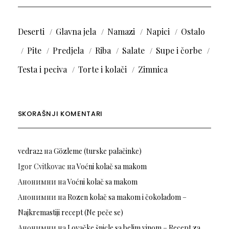
Deserti
Glavna jela
Namazi
Napici
Ostalo
Pite
Predjela
Riba
Salate
Supe i čorbe
Testa i peciva
Torte i kolači
Zimnica
SKORAŠNJI KOMENTARI
vedra22
на
Gözleme (turske palačinke)
Igor Cvitkovac
на
Voćni kolač sa makom
Анонимни
на
Voćni kolač sa makom
Анонимни
на
Rozen kolač sa makom i čokoladom –
Najkremastiji recept (Ne peče se)
Анонимни
на
Lovačke šnicle sa belim vinom – Recept za