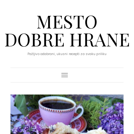
MESTO
DOBRE HRANE
Pažljivo odabrani, ukusni recepti za svaku priliku
Toggle Navigation