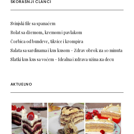
SKORAŠNJI ČLANCI
Svinjski file sa spanaćem
Rolat sa džemom, kremom i pavlakom
Čorbica od bundeve, tikvice i krompira
Salata sa sardinama i kus kusom – Zdrav obrok za 10 minuta
Slatki kus kus sa voćem – Idealna i zdrava užina za decu
AKTUELNO