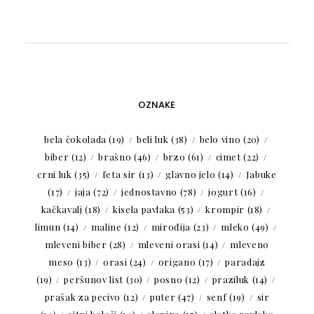
OZNAKE
bela čokolada
(19)
beli luk
(38)
belo vino
(20)
biber
(12)
brašno
(46)
brzo
(61)
cimet
(22)
crni luk
(35)
feta sir
(13)
glavno jelo
(14)
Jabuke
(17)
jaja
(72)
jednostavno
(78)
jogurt
(16)
kačkavalj
(18)
kisela pavlaka
(53)
krompir
(18)
limun
(14)
maline
(12)
mirođija
(23)
mleko
(49)
mleveni biber
(28)
mleveni orasi
(14)
mleveno
meso
(13)
orasi
(24)
origano
(17)
paradajz
(19)
peršunov list
(30)
posno
(12)
praziluk
(14)
prašak za pecivo
(12)
puter
(47)
senf
(19)
sir