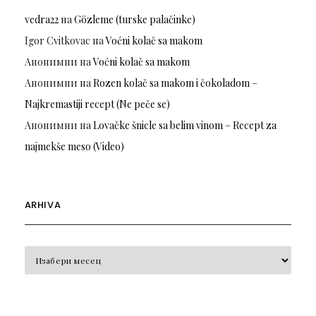
vedra22
на
Gözleme (turske palačinke)
Igor Cvitkovac
на
Voćni kolač sa makom
Анонимни
на
Voćni kolač sa makom
Анонимни
на
Rozen kolač sa makom i čokoladom –
Najkremastiji recept (Ne peče se)
Анонимни
на
Lovačke šnicle sa belim vinom – Recept za
najmekše meso (Video)
ARHIVA
Arhiva