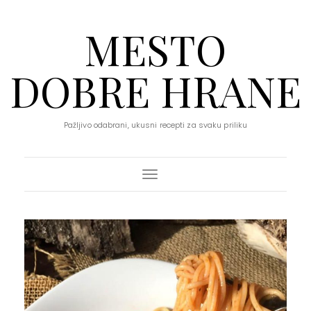
MESTO
DOBRE HRANE
Pažljivo odabrani, ukusni recepti za svaku priliku
Toggle Navigation