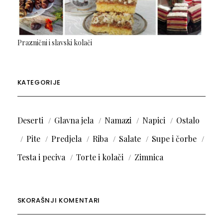
Praznični i slavski kolači
KATEGORIJE
Deserti
Glavna jela
Namazi
Napici
Ostalo
Pite
Predjela
Riba
Salate
Supe i čorbe
Testa i peciva
Torte i kolači
Zimnica
SKORAŠNJI KOMENTARI