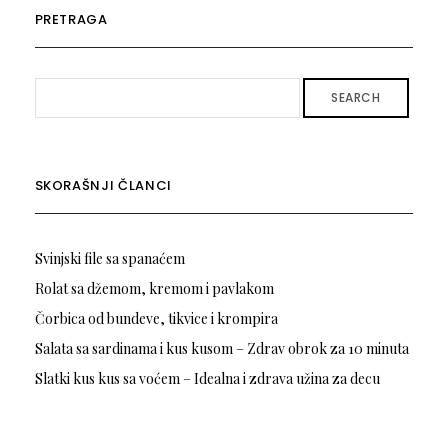
PRETRAGA
SEARCH
SKORAŠNJI ČLANCI
Svinjski file sa spanaćem
Rolat sa džemom, kremom i pavlakom
Čorbica od bundeve, tikvice i krompira
Salata sa sardinama i kus kusom – Zdrav obrok za 10 minuta
Slatki kus kus sa voćem – Idealna i zdrava užina za decu