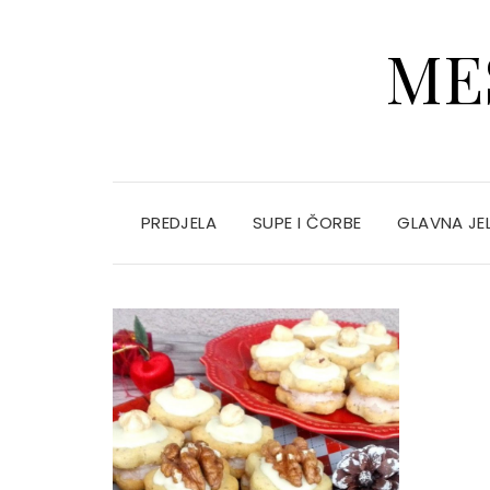
ME
PREDJELA
SUPE I ČORBE
GLAVNA JE