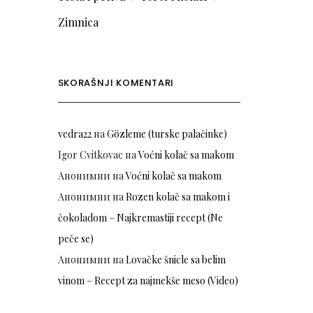
Zimnica
SKORAŠNJI KOMENTARI
vedra22
на
Gözleme (turske palačinke)
Igor Cvitkovac
на
Voćni kolač sa makom
Анонимни
на
Voćni kolač sa makom
Анонимни
на
Rozen kolač sa makom i
čokoladom – Najkremastiji recept (Ne
peče se)
Анонимни
на
Lovačke šnicle sa belim
vinom – Recept za najmekše meso (Video)