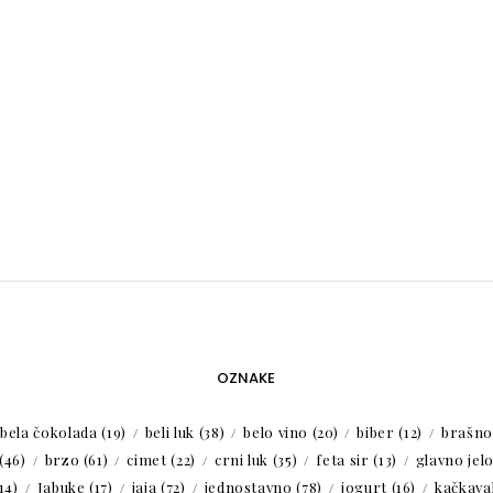
OZNAKE
bela čokolada
(19)
beli luk
(38)
belo vino
(20)
biber
(12)
brašno
(46)
brzo
(61)
cimet
(22)
crni luk
(35)
feta sir
(13)
glavno jel
14)
Jabuke
(17)
jaja
(72)
jednostavno
(78)
jogurt
(16)
kačkaval