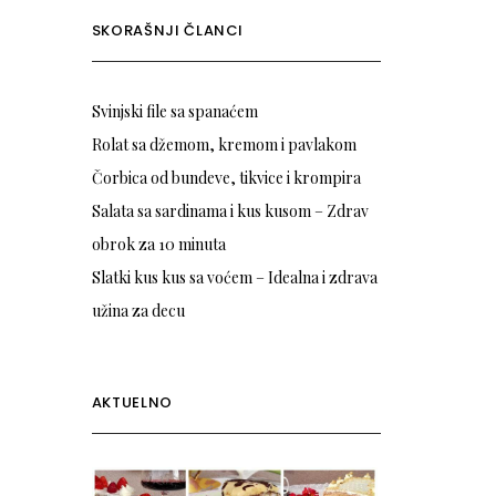
SKORAŠNJI ČLANCI
Svinjski file sa spanaćem
Rolat sa džemom, kremom i pavlakom
Čorbica od bundeve, tikvice i krompira
Salata sa sardinama i kus kusom – Zdrav
obrok za 10 minuta
Slatki kus kus sa voćem – Idealna i zdrava
užina za decu
AKTUELNO