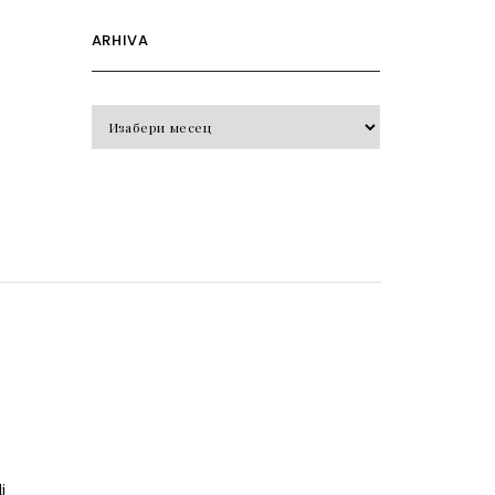
ARHIVA
Arhiva
o
j