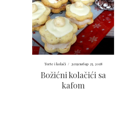
Torte i kolači
/
децембар 25, 2018
Božićni kolačići sa
kafom