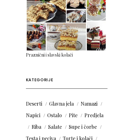
Praznični i slavski kolači
KATEGORIJE
Deserti
Glavna jela
Namazi
Napici
Ostalo
Pite
Predjela
Riba
Salate
Supe i čorbe
Testa i peciva
Torte i kolači