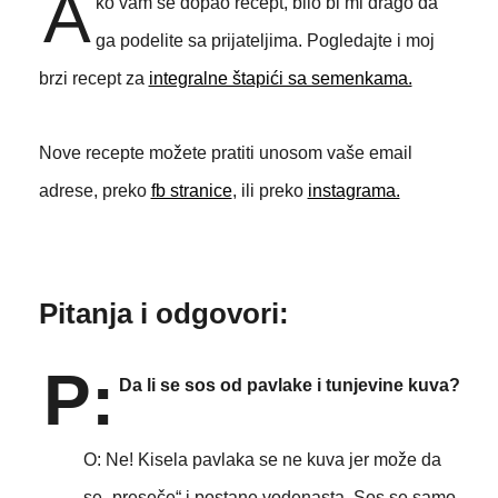
A
ko vam se dopao recept, bilo bi mi drago da
ga podelite sa prijateljima. Pogledajte i moj
brzi recept za
integralne štapići sa semenkama.
Nove recepte možete pratiti unosom vaše email
adrese, preko
fb stranice
, ili preko
instagrama.
Pitanja i odgovori:
P:
Da li se sos od pavlake i tunjevine kuva?
O: Ne! Kisela pavlaka se ne kuva jer može da
se „preseče“ i postane vodenasta. Sos se samo