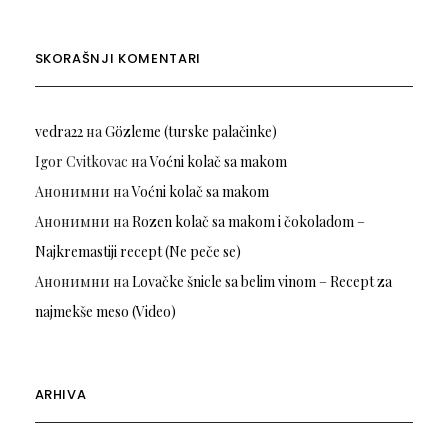
SKORAŠNJI KOMENTARI
vedra22
на
Gözleme (turske palačinke)
Igor Cvitkovac
на
Voćni kolač sa makom
Анонимни
на
Voćni kolač sa makom
Анонимни
на
Rozen kolač sa makom i čokoladom –
Najkremastiji recept (Ne peče se)
Анонимни
на
Lovačke šnicle sa belim vinom – Recept za
najmekše meso (Video)
ARHIVA