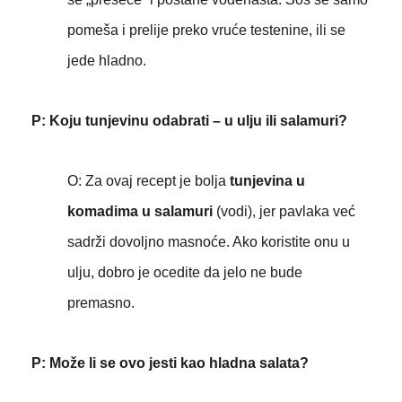
pomeša i prelije preko vruće testenine, ili se
jede hladno.
P: Koju tunjevinu odabrati – u ulju ili salamuri?
O: Za ovaj recept je bolja
tunjevina u
komadima u salamuri
(vodi), jer pavlaka već
sadrži dovoljno masnoće. Ako koristite onu u
ulju, dobro je ocedite da jelo ne bude
premasno.
P: Može li se ovo jesti kao hladna salata?