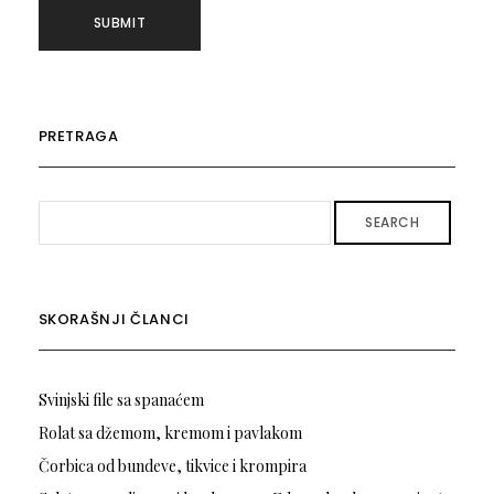
PRETRAGA
SEARCH
SKORAŠNJI ČLANCI
Svinjski file sa spanaćem
Rolat sa džemom, kremom i pavlakom
Čorbica od bundeve, tikvice i krompira