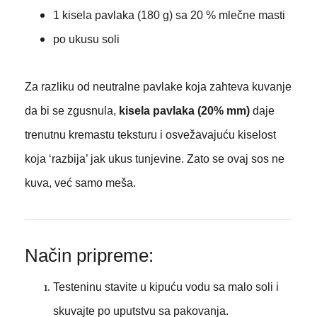
1 kisela pavlaka (180 g) sa 20 % mlečne masti
po ukusu soli
Za razliku od neutralne pavlake koja zahteva kuvanje
da bi se zgusnula,
kisela pavlaka (20% mm)
daje
trenutnu kremastu teksturu i osvežavajuću kiselost
koja ‘razbija’ jak ukus tunjevine. Zato se ovaj sos ne
kuva, već samo meša.
Način pripreme:
Testeninu stavite u kipuću vodu sa malo soli i
skuvajte po uputstvu sa pakovanja.