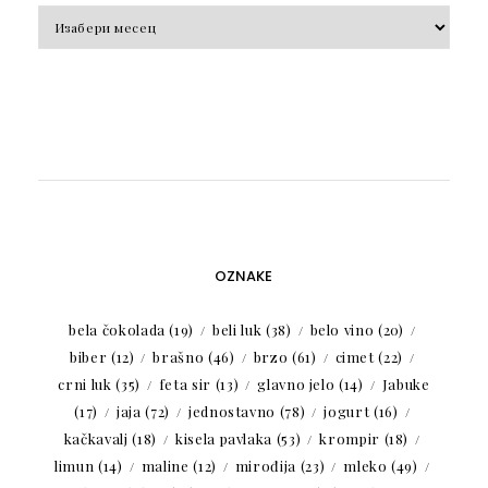
Arhiva
OZNAKE
bela čokolada
(19)
beli luk
(38)
belo vino
(20)
biber
(12)
brašno
(46)
brzo
(61)
cimet
(22)
crni luk
(35)
feta sir
(13)
glavno jelo
(14)
Jabuke
(17)
jaja
(72)
jednostavno
(78)
jogurt
(16)
kačkavalj
(18)
kisela pavlaka
(53)
krompir
(18)
limun
(14)
maline
(12)
mirođija
(23)
mleko
(49)