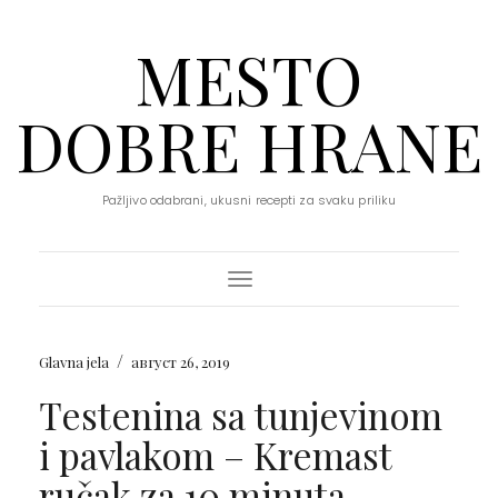
MESTO
DOBRE HRANE
Pažljivo odabrani, ukusni recepti za svaku priliku
Toggle Navigation
/
Glavna jela
август 26, 2019
Testenina sa tunjevinom
i pavlakom – Kremast
ručak za 10 minuta