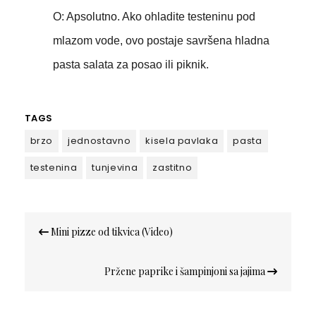
O: Apsolutno. Ako ohladite testeninu pod
mlazom vode, ovo postaje savršena hladna
pasta salata za posao ili piknik.
TAGS
brzo
jednostavno
kisela pavlaka
pasta
testenina
tunjevina
zastitno
Кретање
Mini pizze od tikvica (Video)
чланка
Pržene paprike i šampinjoni sa jajima