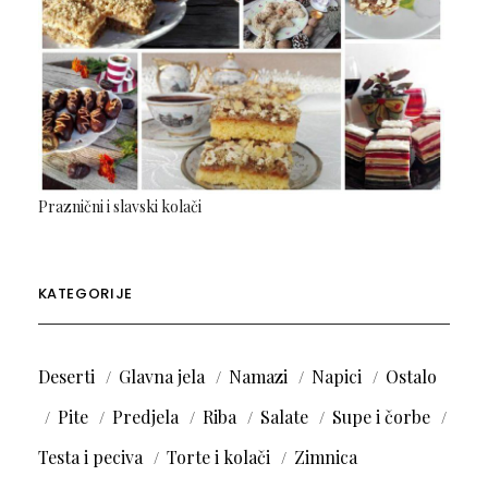
Praznični i slavski kolači
KATEGORIJE
Deserti
Glavna jela
Namazi
Napici
Ostalo
Pite
Predjela
Riba
Salate
Supe i čorbe
Testa i peciva
Torte i kolači
Zimnica