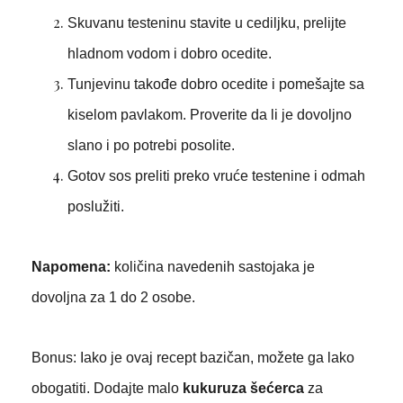
Skuvanu testeninu stavite u cediljku, prelijte
hladnom vodom i dobro ocedite.
Tunjevinu takođe dobro ocedite i pomešajte sa
kiselom pavlakom. Proverite da li je dovoljno
slano i po potrebi posolite.
Gotov sos preliti preko vruće testenine i odmah
poslužiti.
Napomena:
količina navedenih sastojaka je
dovoljna za 1 do 2 osobe.
Bonus: Iako je ovaj recept bazičan, možete ga lako
obogatiti. Dodajte malo
kukuruza šećerca
za