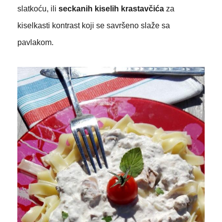
slatkoću, ili
seckanih kiselih krastavčića
za
kiselkasti kontrast koji se savršeno slaže sa
pavlakom.