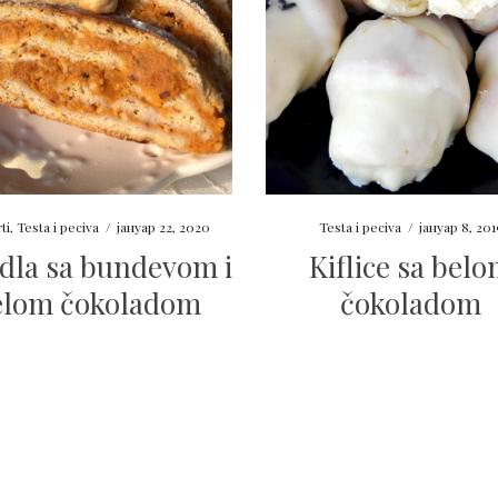
ti
,
Testa i peciva
/
јануар 22, 2020
Testa i peciva
/
јануар 8, 201
dla sa bundevom i
Kiflice sa bel
elom čokoladom
čokoladom