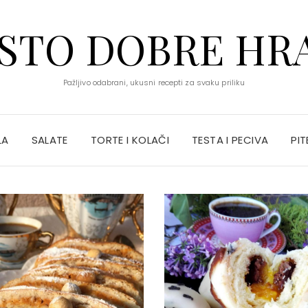
STO DOBRE HR
Pažljivo odabrani, ukusni recepti za svaku priliku
LA
SALATE
TORTE I KOLAČI
TESTA I PECIVA
PIT