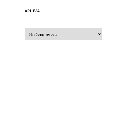
ARHIVA
Arhiva
o
j