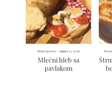
Testa i peciva
/
април 23, 2020
Deser
Mlečni hleb sa
Štru
pavlakom
b