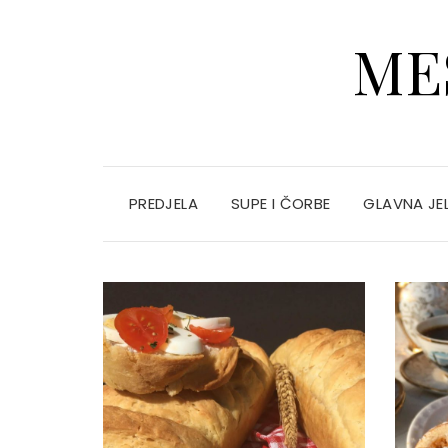
ME
PREDJELA
SUPE I ČORBE
GLAVNA JE