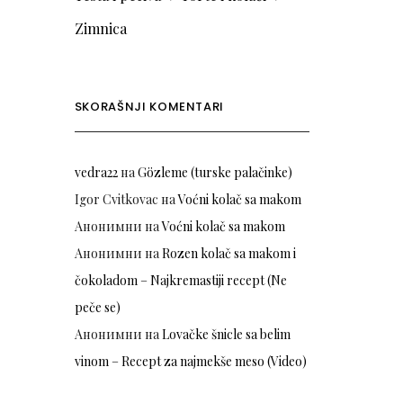
Zimnica
SKORAŠNJI KOMENTARI
vedra22
на
Gözleme (turske palačinke)
Igor Cvitkovac
на
Voćni kolač sa makom
Анонимни
на
Voćni kolač sa makom
Анонимни
на
Rozen kolač sa makom i
čokoladom – Najkremastiji recept (Ne
peče se)
Анонимни
на
Lovačke šnicle sa belim
vinom – Recept za najmekše meso (Video)