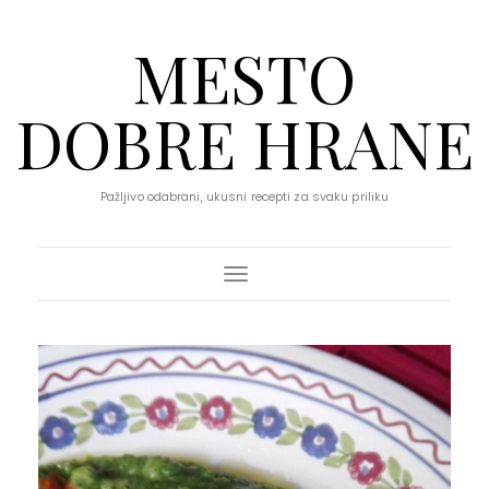
MESTO
DOBRE HRANE
Pažljivo odabrani, ukusni recepti za svaku priliku
Toggle Navigation