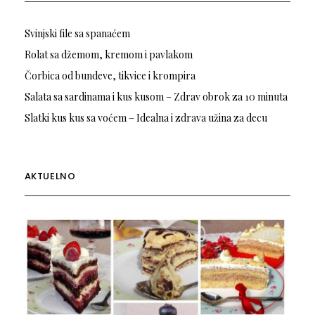
Svinjski file sa spanaćem
Rolat sa džemom, kremom i pavlakom
Čorbica od bundeve, tikvice i krompira
Salata sa sardinama i kus kusom – Zdrav obrok za 10 minuta
Slatki kus kus sa voćem – Idealna i zdrava užina za decu
AKTUELNO