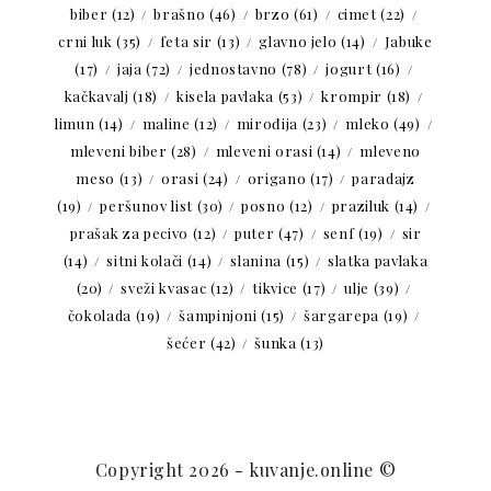
biber
(12)
brašno
(46)
brzo
(61)
cimet
(22)
crni luk
(35)
feta sir
(13)
glavno jelo
(14)
Jabuke
(17)
jaja
(72)
jednostavno
(78)
jogurt
(16)
kačkavalj
(18)
kisela pavlaka
(53)
krompir
(18)
limun
(14)
maline
(12)
mirođija
(23)
mleko
(49)
mleveni biber
(28)
mleveni orasi
(14)
mleveno
meso
(13)
orasi
(24)
origano
(17)
paradajz
(19)
peršunov list
(30)
posno
(12)
praziluk
(14)
prašak za pecivo
(12)
puter
(47)
senf
(19)
sir
(14)
sitni kolači
(14)
slanina
(15)
slatka pavlaka
(20)
sveži kvasac
(12)
tikvice
(17)
ulje
(39)
čokolada
(19)
šampinjoni
(15)
šargarepa
(19)
šećer
(42)
šunka
(13)
Copyright 2026 - kuvanje.online ©