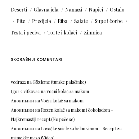
Deserti
Glavna jela
Namazi
Napici
Ostalo
Pite
Predjela
Riba
Salate
Supe i čorbe
Testa i peciva
Torte i kolači
Zimnica
SKORAŠNJI KOMENTARI
vedra22
на
Gözleme (turske palačinke)
Igor Cvitkovac
на
Voćni kolač sa makom
Анонимни
на
Voćni kolač sa makom
Анонимни
на
Rozen kolač sa makom i čokoladom –
Najkremastiji recept (Ne peče se)
Анонимни
на
Lovačke šnicle sa belim vinom – Recept za
najmekše meso (Video)