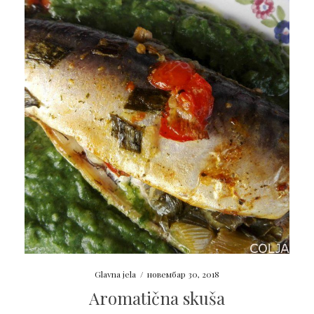
Glavna jela
/
новембар 30, 2018
Aromatična skuša