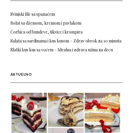
Svinjski file sa spanaćem
Rolat sa džemom, kremom i pavlakom
Čorbica od bundeve, tikvice i krompira
Salata sa sardinama i kus kusom – Zdrav obrok za 10 minuta
Slatki kus kus sa voćem – Idealna i zdrava užina za decu
AKTUELNO