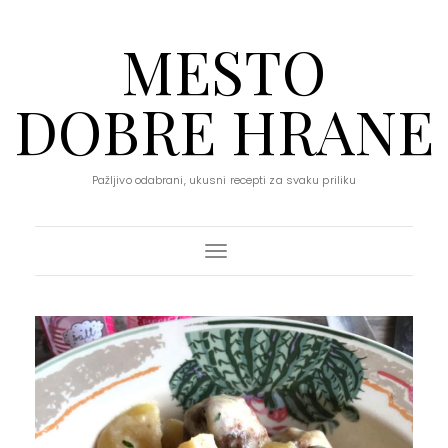
MESTO
DOBRE HRANE
Pažljivo odabrani, ukusni recepti za svaku priliku
Toggle Navigation