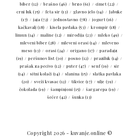
biber
(12)
brašno
(46)
brzo
(61)
cimet
(22)
crni luk
(35)
feta sir
(13)
glavno jelo
(14)
Jabuke
(17)
jaja
(72)
jednostavno
(78)
jogurt
(16)
kačkavalj
(18)
kisela pavlaka
(53)
krompir
(18)
limun
(14)
maline
(12)
mirođija
(23)
mleko
(49)
mleveni biber
(28)
mleveni orasi
(14)
mleveno
meso
(13)
orasi
(24)
origano
(17)
paradajz
(19)
peršunov list
(30)
posno
(12)
praziluk
(14)
prašak za pecivo
(12)
puter
(47)
senf
(19)
sir
(14)
sitni kolači
(14)
slanina
(15)
slatka pavlaka
(20)
sveži kvasac
(12)
tikvice
(17)
ulje
(39)
čokolada
(19)
šampinjoni
(15)
šargarepa
(19)
šećer
(42)
šunka
(13)
Copyright 2026 - kuvanje.online ©