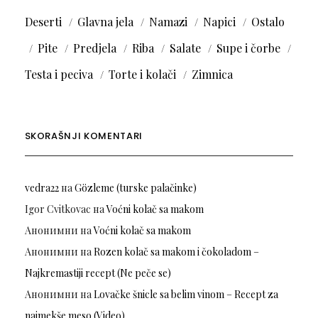
Deserti
Glavna jela
Namazi
Napici
Ostalo
Pite
Predjela
Riba
Salate
Supe i čorbe
Testa i peciva
Torte i kolači
Zimnica
SKORAŠNJI KOMENTARI
vedra22
на
Gözleme (turske palačinke)
Igor Cvitkovac
на
Voćni kolač sa makom
Анонимни
на
Voćni kolač sa makom
Анонимни
на
Rozen kolač sa makom i čokoladom –
Najkremastiji recept (Ne peče se)
Анонимни
на
Lovačke šnicle sa belim vinom – Recept za
najmekše meso (Video)