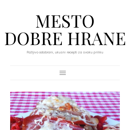
MESTO
DOBRE HRANE
Pažljivo odabrani, ukusni recepti za svaku priliku
Toggle Navigation