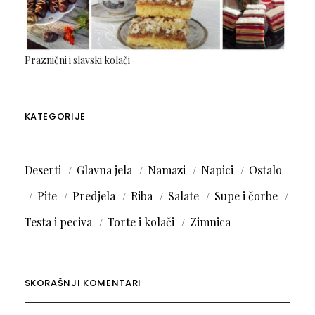
Praznični i slavski kolači
KATEGORIJE
Deserti
Glavna jela
Namazi
Napici
Ostalo
Pite
Predjela
Riba
Salate
Supe i čorbe
Testa i peciva
Torte i kolači
Zimnica
SKORAŠNJI KOMENTARI