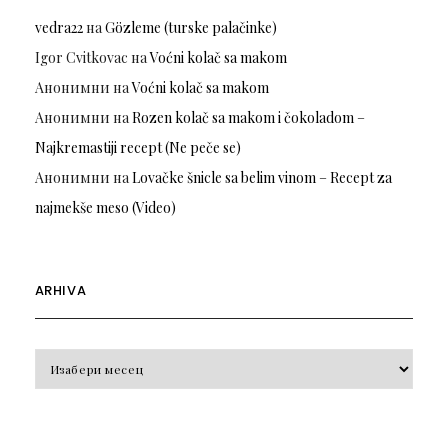
vedra22
на
Gözleme (turske palačinke)
Igor Cvitkovac
на
Voćni kolač sa makom
Анонимни
на
Voćni kolač sa makom
Анонимни
на
Rozen kolač sa makom i čokoladom –
Najkremastiji recept (Ne peče se)
Анонимни
на
Lovačke šnicle sa belim vinom – Recept za
najmekše meso (Video)
ARHIVA
Arhiva