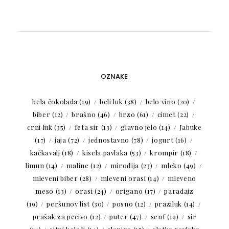
OZNAKE
bela čokolada
(19)
beli luk
(38)
belo vino
(20)
biber
(12)
brašno
(46)
brzo
(61)
cimet
(22)
crni luk
(35)
feta sir
(13)
glavno jelo
(14)
Jabuke
(17)
jaja
(72)
jednostavno
(78)
jogurt
(16)
kačkavalj
(18)
kisela pavlaka
(53)
krompir
(18)
limun
(14)
maline
(12)
mirođija
(23)
mleko
(49)
mleveni biber
(28)
mleveni orasi
(14)
mleveno
meso
(13)
orasi
(24)
origano
(17)
paradajz
(19)
peršunov list
(30)
posno
(12)
praziluk
(14)
prašak za pecivo
(12)
puter
(47)
senf
(19)
sir