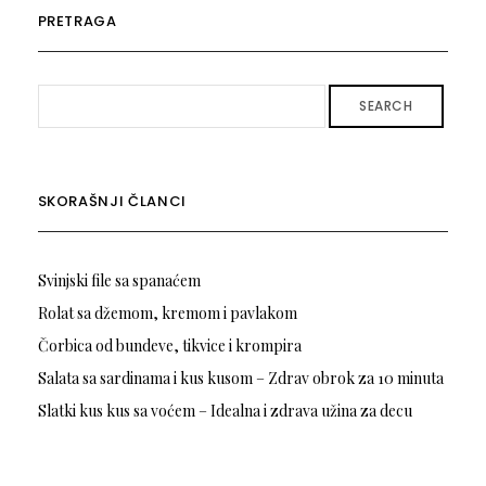
PRETRAGA
SEARCH
SKORAŠNJI ČLANCI
Svinjski file sa spanaćem
Rolat sa džemom, kremom i pavlakom
Čorbica od bundeve, tikvice i krompira
Salata sa sardinama i kus kusom – Zdrav obrok za 10 minuta
Slatki kus kus sa voćem – Idealna i zdrava užina za decu