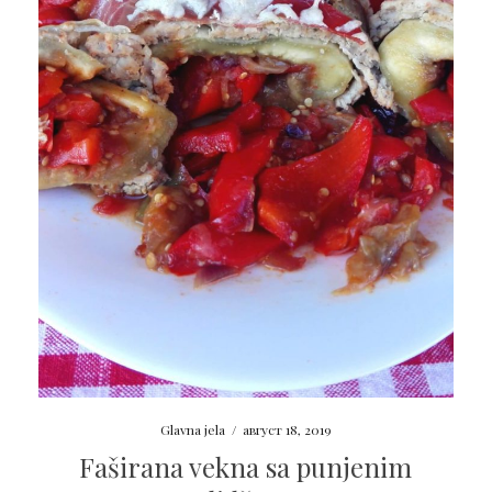
Glavna jela
/
август 18, 2019
Faširana vekna sa punjenim