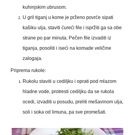
kuhinjskim ubrusom.
U gril tiganj u kome je prženo povrće sipati
kašiku ulja, staviti ćureći file i ispržiti ga sa obe
strane po par minuta. Pečen file izvaditi iz
tiganja, posoliti i iseći na komade veličine
zalogaja.
Priprema rukole:
Rukolu staviti u cediljku i oprati pod mlazom
hladne vode, protresti cediljku da se rukola
ocedi, izvaditi u posudu, preliti mešavinom ulja,
soli i soka od limuna, pa sve promešati.