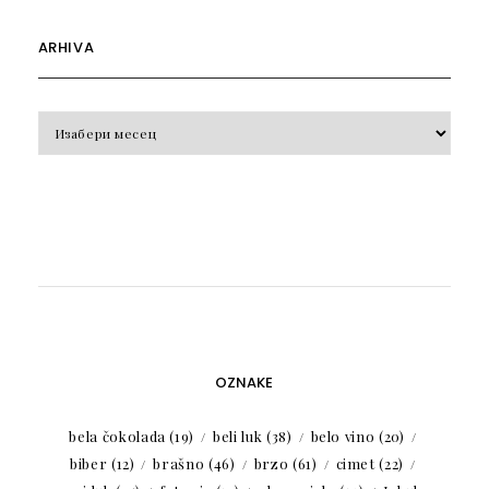
ARHIVA
Arhiva
OZNAKE
bela čokolada
(19)
beli luk
(38)
belo vino
(20)
biber
(12)
brašno
(46)
brzo
(61)
cimet
(22)