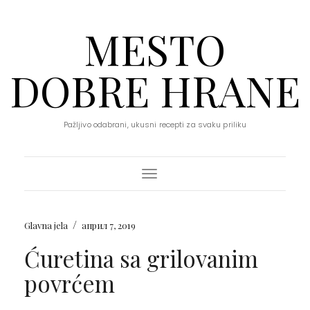
MESTO
DOBRE HRANE
Pažljivo odabrani, ukusni recepti za svaku priliku
Toggle Navigation
/
Glavna jela
април 7, 2019
Ćuretina sa grilovanim
povrćem