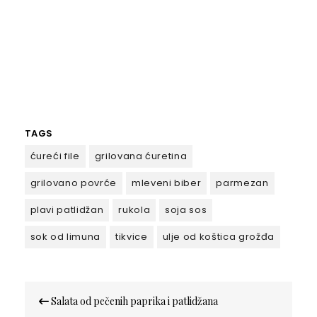
TAGS
ćureći file
grilovana ćuretina
grilovano povrće
mleveni biber
parmezan
plavi patlidžan
rukola
soja sos
sok od limuna
tikvice
ulje od koštica grožđa
Кретање
Salata od pečenih paprika i patlidžana
чланка