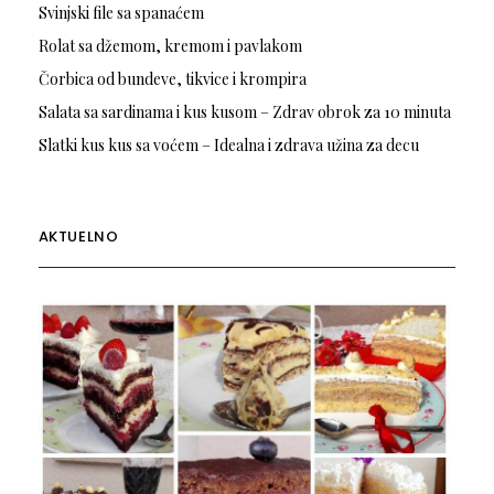
Svinjski file sa spanaćem
Rolat sa džemom, kremom i pavlakom
Čorbica od bundeve, tikvice i krompira
Salata sa sardinama i kus kusom – Zdrav obrok za 10 minuta
Slatki kus kus sa voćem – Idealna i zdrava užina za decu
AKTUELNO