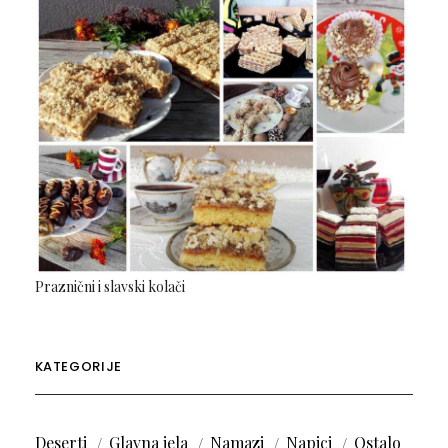
Praznični i slavski kolači
KATEGORIJE
Deserti
Glavna jela
Namazi
Napici
Ostalo