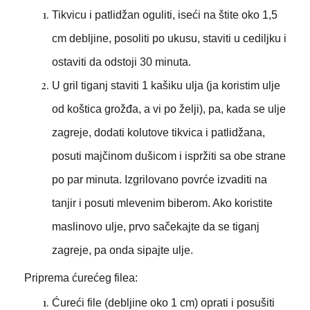
Tikvicu i patlidžan oguliti, iseći na štite oko 1,5
cm debljine, posoliti po ukusu, staviti u cediljku i
ostaviti da odstoji 30 minuta.
U gril tiganj staviti 1 kašiku ulja (ja koristim ulje
od koštica grožđa, a vi po želji), pa, kada se ulje
zagreje, dodati kolutove tikvica i patlidžana,
posuti majčinom dušicom i ispržiti sa obe strane
po par minuta. Izgrilovano povrće izvaditi na
tanjir i posuti mlevenim biberom. Ako koristite
maslinovo ulje, prvo sačekajte da se tiganj
zagreje, pa onda sipajte ulje.
Priprema ćurećeg filea:
Ćureći file (debljine oko 1 cm) oprati i posušiti