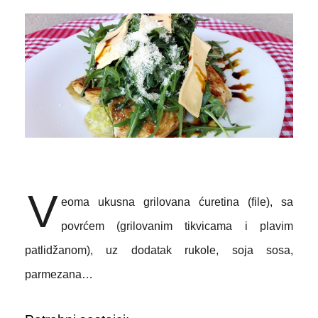
V
eoma ukusna grilovana ćuretina (file), sa
povrćem (grilovanim tikvicama i plavim
patlidžanom), uz dodatak rukole, soja sosa,
parmezana…