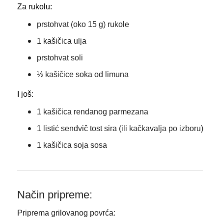
Za rukolu:
prstohvat (oko 15 g) rukole
1 kašičica ulja
prstohvat soli
½ kašičice soka od limuna
I još:
1 kašičica rendanog parmezana
1 listić sendvič tost sira (ili kačkavalja po izboru)
1 kašičica soja sosa
Način pripreme:
Priprema grilovanog povrća: