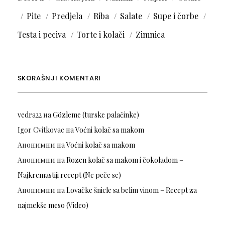
Pite
Predjela
Riba
Salate
Supe i čorbe
Testa i peciva
Torte i kolači
Zimnica
SKORAŠNJI KOMENTARI
vedra22
на
Gözleme (turske palačinke)
Igor Cvitkovac
на
Voćni kolač sa makom
Анонимни
на
Voćni kolač sa makom
Анонимни
на
Rozen kolač sa makom i čokoladom –
Najkremastiji recept (Ne peče se)
Анонимни
на
Lovačke šnicle sa belim vinom – Recept za
najmekše meso (Video)