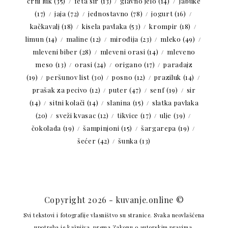
crni luk
(35)
feta sir
(13)
glavno jelo
(14)
Jabuke
(17)
jaja
(72)
jednostavno
(78)
jogurt
(16)
kačkavalj
(18)
kisela pavlaka
(53)
krompir
(18)
limun
(14)
maline
(12)
mirođija
(23)
mleko
(49)
mleveni biber
(28)
mleveni orasi
(14)
mleveno
meso
(13)
orasi
(24)
origano
(17)
paradajz
(19)
peršunov list
(30)
posno
(12)
praziluk
(14)
prašak za pecivo
(12)
puter
(47)
senf
(19)
sir
(14)
sitni kolači
(14)
slanina
(15)
slatka pavlaka
(20)
sveži kvasac
(12)
tikvice
(17)
ulje
(39)
čokolada
(19)
šampinjoni
(15)
šargarepa
(19)
šećer
(42)
šunka
(13)
Copyright 2026 - kuvanje.online ©
Svi tekstovi i fotografije vlasništvo su stranice. Svaka neovlašćena
upotreba je kažnjiva, prema Zakonu o autorskim pravima.