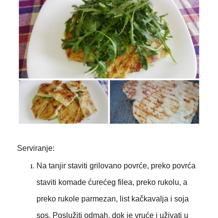
Serviranje:
Na tanjir staviti grilovano povrće, preko povrća
staviti komade ćurećeg filea, preko rukolu, a
preko rukole parmezan, list kačkavalja i soja
sos. Poslužiti odmah, dok je vruće i uživati u