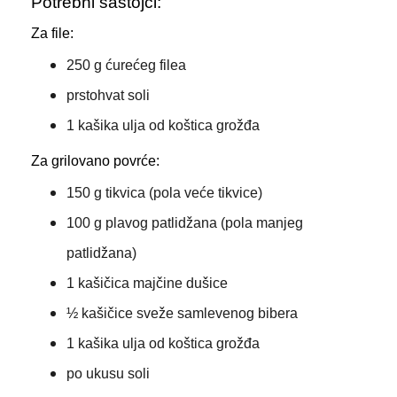
Potrebni sastojci:
Za file:
250 g ćurećeg filea
prstohvat soli
1 kašika ulja od koštica grožđa
Za grilovano povrće:
150 g tikvica (pola veće tikvice)
100 g plavog patlidžana (pola manjeg
patlidžana)
1 kašičica majčine dušice
½ kašičice sveže samlevenog bibera
1 kašika ulja od koštica grožđa
po ukusu soli