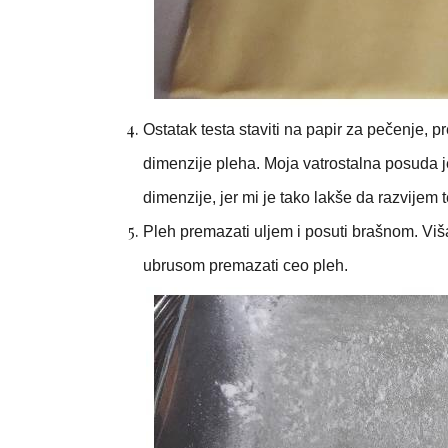
Ostatak testa staviti na papir za pečenje, pr
dimenzije pleha. Moja vatrostalna posuda 
dimenzije, jer mi je tako lakše da razvijem t
Pleh premazati uljem i posuti brašnom. Višak
ubrusom premazati ceo pleh.