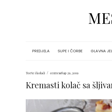
ME
PREDJELA
SUPE I ČORBE
GLAVNA JE
/
Torte i kolači
септембар 29, 2019
Kremasti kolač sa šljiv