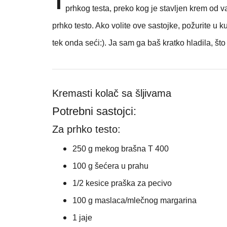
prhkog testa, preko kog je stavljen krem od v
prhko testo. Ako volite ove sastojke, požurite u k
tek onda seći:). Ja sam ga baš kratko hladila, što s
Kremasti kolač sa šljivama
Potrebni sastojci:
Za prhko testo:
250 g mekog brašna T 400
100 g šećera u prahu
1/2 kesice praška za pecivo
100 g maslaca/mlečnog margarina
1 jaje