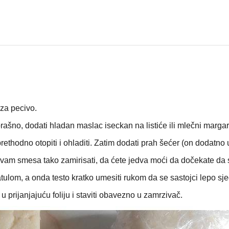
za pecivo.
ašno, dodati hladan maslac iseckan na listiće ili mlečni margar
prethodno otopiti i ohladiti. Zatim dodati prah šećer (on dodatno 
će vam smesa tako zamirisati, da ćete jedva moći da dočekate da
tulom, a onda testo kratko umesiti rukom da se sastojci lepo sje
i u prijanjajuću foliju i staviti obavezno u zamrzivač.