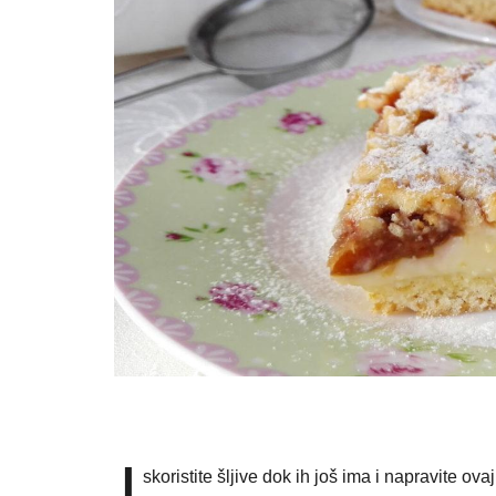
I
skoristite šljive dok ih još ima i napravite ov