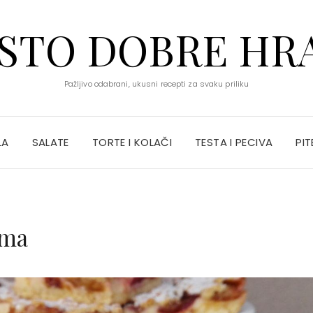
STO DOBRE HR
Pažljivo odabrani, ukusni recepti za svaku priliku
LA
SALATE
TORTE I KOLAČI
TESTA I PECIVA
PIT
ama