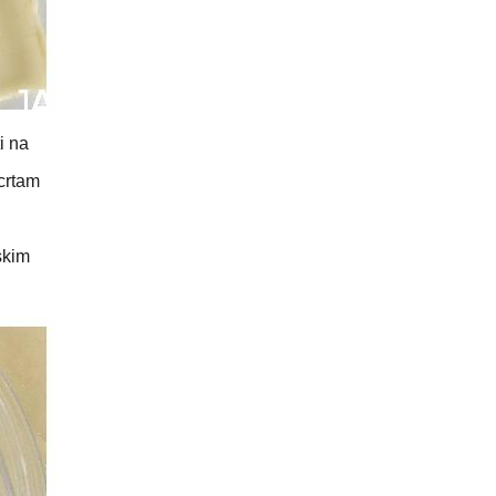
i na
crtam
jskim