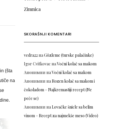
Zimnica
SKORAŠNJI KOMENTARI
vedra22
на
Gözleme (turske palačinke)
Igor Cvitkovac
на
Voćni kolač sa makom
in (šta
Анонимни
на
Voćni kolač sa makom
utiče na
Анонимни
на
Rozen kolač sa makom i
čokoladom – Najkremastiji recept (Ne
 se
peče se)
dine.
Анонимни
на
Lovačke šnicle sa belim
vinom – Recept za najmekše meso (Video)