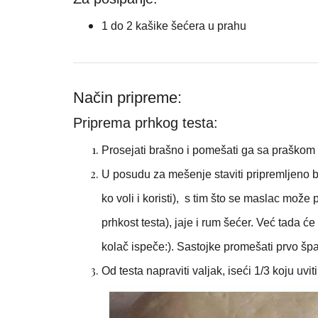
1 do 2 kašike šećera u prahu
Način pripreme:
Priprema prhkog testa:
Prosejati brašno i pomešati ga sa praškom 
U posudu za mešenje staviti pripremljeno br
ko voli i koristi), s tim što se maslac može 
prhkost testa), jaje i rum šećer. Već tada 
kolač ispeče:). Sastojke promešati prvo špa
Od testa napraviti valjak, iseći 1/3 koju uvit