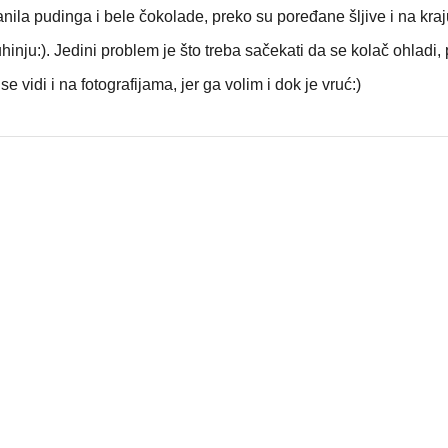
anila pudinga i bele čokolade, preko su poređane šljive i na kra
uhinju:). Jedini problem je što treba sačekati da se kolač ohladi,
e vidi i na fotografijama, jer ga volim i dok je vruć:)