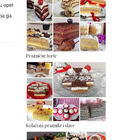
ju opet
 pa ga
Praznične torte
Kolači za praznike i slave