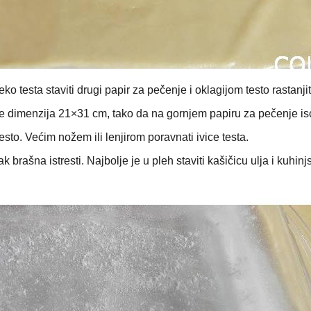
eko testa staviti drugi papir za pečenje i oklagijom testo rastanjit
je dimenzija 21×31 cm, tako da na gornjem papiru za pečenje is
esto. Većim nožem ili lenjirom poravnati ivice testa.
 brašna istresti. Najbolje je u pleh staviti kašičicu ulja i kuhin