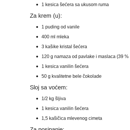
1 kesica šećera sa ukusom ruma
Za krem (u):
1 puding od vanile
400 ml mleka
3 kašike kristal šećera
120 g namaza od pavlake i maslaca (39 % m
1 kesica vanilin šećera
50 g kvalitetne bele čokolade
Sloj sa voćem:
1/2 kg šljiva
1 kesica vanilin šećera
1,5 kašičica mlevenog cimeta
Za posipanje: