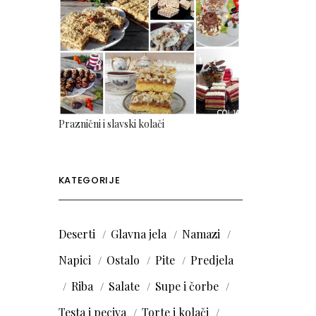
Praznični i slavski kolači
KATEGORIJE
Deserti
Glavna jela
Namazi
Napici
Ostalo
Pite
Predjela
Riba
Salate
Supe i čorbe
Testa i peciva
Torte i kolači