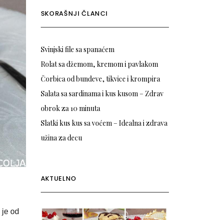
SKORAŠNJI ČLANCI
Svinjski file sa spanaćem
Rolat sa džemom, kremom i pavlakom
Čorbica od bundeve, tikvice i krompira
Salata sa sardinama i kus kusom – Zdrav
obrok za 10 minuta
Slatki kus kus sa voćem – Idealna i zdrava
užina za decu
AKTUELNO
 je od