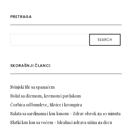
PRETRAGA
SEARCH
SKORAŠNJI ČLANCI
Svinjski file sa spanaćem
Rolat sa džemom, kremom i pavlakom
Čorbica od bundeve, tikvice i krompira
Salata sa sardinama i kus kusom – Zdrav obrok za 10 minuta
Slatki kus kus sa voćem – Idealna i zdrava užina za decu