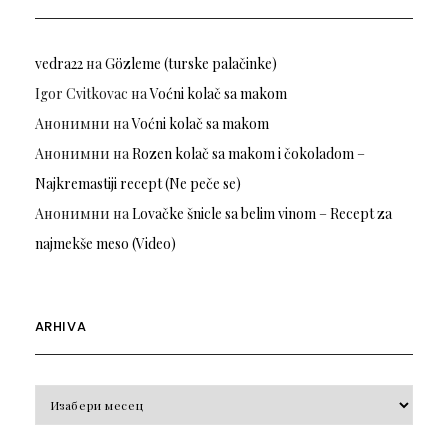
vedra22
на
Gözleme (turske palačinke)
Igor Cvitkovac
на
Voćni kolač sa makom
Анонимни
на
Voćni kolač sa makom
Анонимни
на
Rozen kolač sa makom i čokoladom –
Najkremastiji recept (Ne peče se)
Анонимни
на
Lovačke šnicle sa belim vinom – Recept za
najmekše meso (Video)
ARHIVA
Arhiva