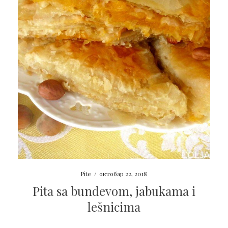
Pite
/
октобар 22, 2018
Pita sa bundevom, jabukama i
lešnicima