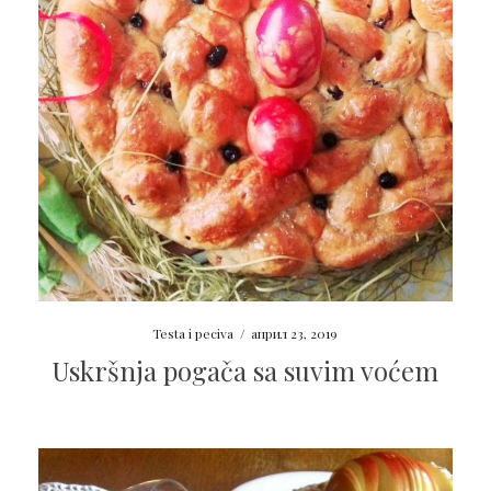
Testa i peciva
/
април 23, 2019
Uskršnja pogača sa suvim voćem