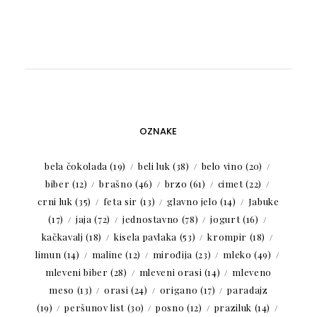
OZNAKE
bela čokolada
(19)
beli luk
(38)
belo vino
(20)
biber
(12)
brašno
(46)
brzo
(61)
cimet
(22)
crni luk
(35)
feta sir
(13)
glavno jelo
(14)
Jabuke
(17)
jaja
(72)
jednostavno
(78)
jogurt
(16)
kačkavalj
(18)
kisela pavlaka
(53)
krompir
(18)
limun
(14)
maline
(12)
mirođija
(23)
mleko
(49)
mleveni biber
(28)
mleveni orasi
(14)
mleveno
meso
(13)
orasi
(24)
origano
(17)
paradajz
(19)
peršunov list
(30)
posno
(12)
praziluk
(14)