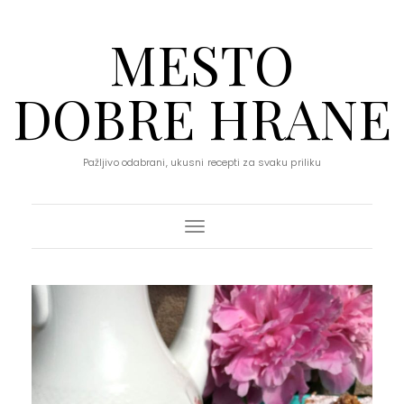
MESTO
DOBRE HRANE
Pažljivo odabrani, ukusni recepti za svaku priliku
Toggle Navigation