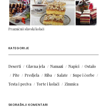
Praznični i slavski kolači
KATEGORIJE
Deserti
Glavna jela
Namazi
Napici
Ostalo
Pite
Predjela
Riba
Salate
Supe i čorbe
Testa i peciva
Torte i kolači
Zimnica
SKORAŠNJI KOMENTARI