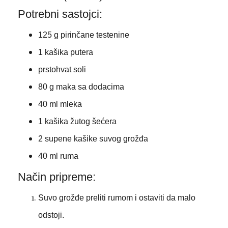
Potrebni sastojci:
125 g pirinčane testenine
1 kašika putera
prstohvat soli
80 g maka sa dodacima
40 ml mleka
1 kašika žutog šećera
2 supene kašike suvog grožđa
40 ml ruma
Način pripreme:
Suvo grožđe preliti rumom i ostaviti da malo
odstoji.