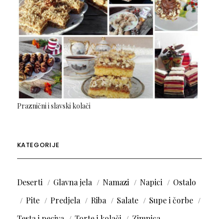
Praznični i slavski kolači
KATEGORIJE
Deserti
Glavna jela
Namazi
Napici
Ostalo
Pite
Predjela
Riba
Salate
Supe i čorbe
Testa i peciva
Torte i kolači
Zimnica