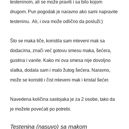
testeninom, ali se može praviti i sa bilo kojom
drugom. Pun pogodak je naravno ako sami napravite
testeninu. Ali, i ova može odlično da posluži:)
Što se maka tiče, koristila sam mleveni mak sa
dodacima, znači već gotovu smesu maka, šećera,
gustina i vanile. Kako mi ova smesa nije dovoljno
slatka, dodala sam i malo žutog šećera. Naravno,
može se koristiti i čist mleveni mak i kristal šećer.
Navedena količina sastojaka je za 2 osobe, tako da
je možete povećati po potrebi.
Testenina (nasuvo) sa makom