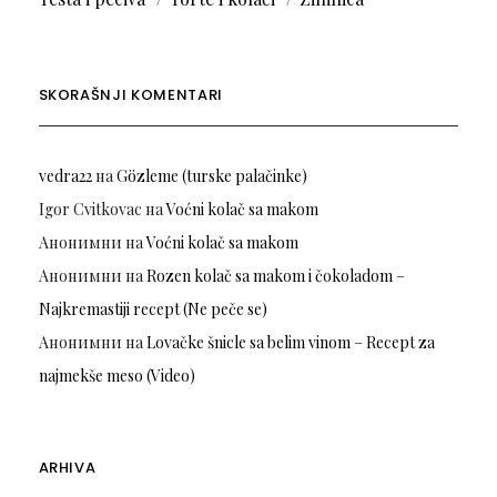
SKORAŠNJI KOMENTARI
vedra22
на
Gözleme (turske palačinke)
Igor Cvitkovac
на
Voćni kolač sa makom
Анонимни
на
Voćni kolač sa makom
Анонимни
на
Rozen kolač sa makom i čokoladom –
Najkremastiji recept (Ne peče se)
Анонимни
на
Lovačke šnicle sa belim vinom – Recept za
najmekše meso (Video)
ARHIVA