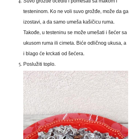
Suvo grožđe ocediti i pomešati sa makom i
testeninom. Ko ne voli suvo grožđe, može da ga
izostavi, a da samo umeša kašičicu ruma.
Takođe, u testeninu se može umešati i šećer sa
ukusom ruma ili cimeta. Biće odličnog ukusa, a
i blago će krckati od šećera.
Poslužiti toplo.