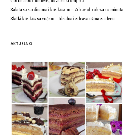
Čorbica od bundeve, tikvice i krompira
Salata sa sardinama i kus kusom – Zdrav obrok za 10 minuta
Slatki kus kus sa voćem – Idealna i zdrava užina za decu
AKTUELNO