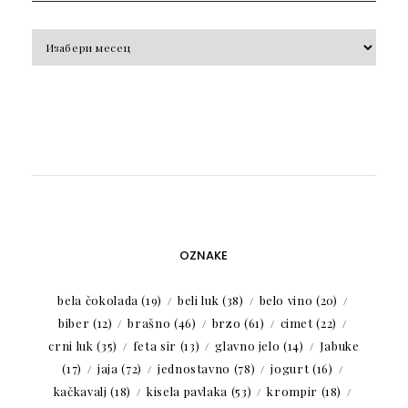
Arhiva
OZNAKE
bela čokolada
(19)
beli luk
(38)
belo vino
(20)
biber
(12)
brašno
(46)
brzo
(61)
cimet
(22)
crni luk
(35)
feta sir
(13)
glavno jelo
(14)
Jabuke
(17)
jaja
(72)
jednostavno
(78)
jogurt
(16)
kačkavalj
(18)
kisela pavlaka
(53)
krompir
(18)