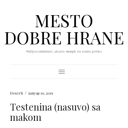
MESTO
DOBRE HRANE
Pažljivo odabrani, ukusni recepti za svaku priliku
Toggle Navigation
/
Deserti
јануар 19, 2019
Testenina (nasuvo) sa
makom