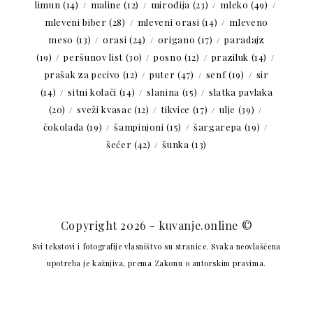
limun
(14)
maline
(12)
mirođija
(23)
mleko
(49)
mleveni biber
(28)
mleveni orasi
(14)
mleveno
meso
(13)
orasi
(24)
origano
(17)
paradajz
(19)
peršunov list
(30)
posno
(12)
praziluk
(14)
prašak za pecivo
(12)
puter
(47)
senf
(19)
sir
(14)
sitni kolači
(14)
slanina
(15)
slatka pavlaka
(20)
sveži kvasac
(12)
tikvice
(17)
ulje
(39)
čokolada
(19)
šampinjoni
(15)
šargarepa
(19)
šećer
(42)
šunka
(13)
Copyright 2026 - kuvanje.online ©
Svi tekstovi i fotografije vlasništvo su stranice. Svaka neovlašćena
upotreba je kažnjiva, prema Zakonu o autorskim pravima.