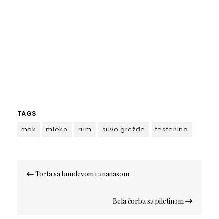
TAGS
mak
mleko
rum
suvo grožđe
testenina
Кретање
Torta sa bundevom i ananasom
чланка
Bela čorba sa piletinom