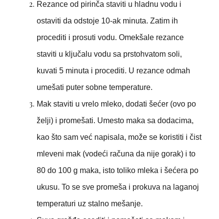
Rezance od pirinča staviti u hladnu vodu i
ostaviti da odstoje 10-ak minuta. Zatim ih
procediti i prosuti vodu. Omekšale rezance
staviti u ključalu vodu sa prstohvatom soli,
kuvati 5 minuta i procediti. U rezance odmah
umešati puter sobne temperature.
Mak staviti u vrelo mleko, dodati šećer (ovo po
želji) i promešati. Umesto maka sa dodacima,
kao što sam već napisala, može se koristiti i čist
mleveni mak (vodeći računa da nije gorak) i to
80 do 100 g maka, isto toliko mleka i šećera po
ukusu. To se sve promeša i prokuva na laganoj
temperaturi uz stalno mešanje.