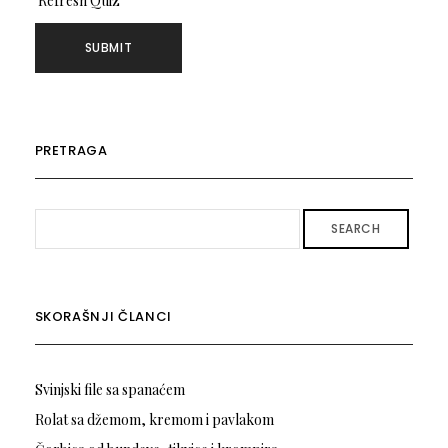
Refresh Quiz
PRETRAGA
SEARCH
SKORAŠNJI ČLANCI
Svinjski file sa spanaćem
Rolat sa džemom, kremom i pavlakom