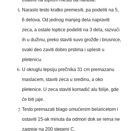
Naraslo testo kratko premesiti, pa podeliti na 5,
6 delova. Od jednog manjeg dela napraviti
zeca, a ostale loptice podeliti na 3 dela, razvući
ih u dužinu, preko staviti suvo grožđe i brusnice,
svaki deo zaviti dobro prstima i uplesti u
pletenicu.
U okruglu tepsiju prečnika 31 cm premazanu
maslacem, staviti zeca u sredinu, a oko
pletenice. U zeca staviti komadić alu folije, gde
će biti jaje.
Testo premazati blago umućenim belancetom i
ostaviti 15-ak minuta da odmori dok se rerna ne
zagreje na 200 stepeni C.