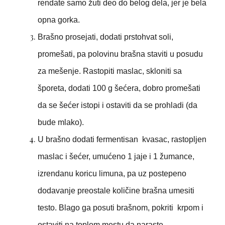
rendate samo žuti deo do belog dela, jer je bela
opna gorka.
Brašno prosejati, dodati prstohvat soli,
promešati, pa polovinu brašna staviti u posudu
za mešenje. Rastopiti maslac, skloniti sa
šporeta, dodati 100 g šećera, dobro promešati
da se šećer istopi i ostaviti da se prohladi (da
bude mlako).
U brašno dodati fermentisan kvasac, rastopljen
maslac i šećer, umućeno 1 jaje i 1 žumance,
izrendanu koricu limuna, pa uz postepeno
dodavanje preostale količine brašna umesiti
testo. Blago ga posuti brašnom, pokriti krpom i
ostaviti na toplom mestu da naraste.