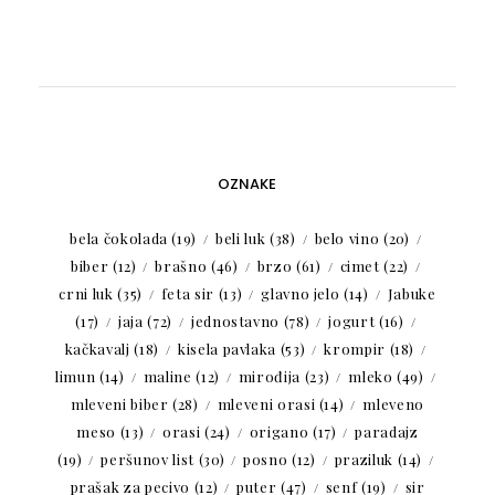
OZNAKE
bela čokolada
(19)
beli luk
(38)
belo vino
(20)
biber
(12)
brašno
(46)
brzo
(61)
cimet
(22)
crni luk
(35)
feta sir
(13)
glavno jelo
(14)
Jabuke
(17)
jaja
(72)
jednostavno
(78)
jogurt
(16)
kačkavalj
(18)
kisela pavlaka
(53)
krompir
(18)
limun
(14)
maline
(12)
mirođija
(23)
mleko
(49)
mleveni biber
(28)
mleveni orasi
(14)
mleveno
meso
(13)
orasi
(24)
origano
(17)
paradajz
(19)
peršunov list
(30)
posno
(12)
praziluk
(14)
prašak za pecivo
(12)
puter
(47)
senf
(19)
sir