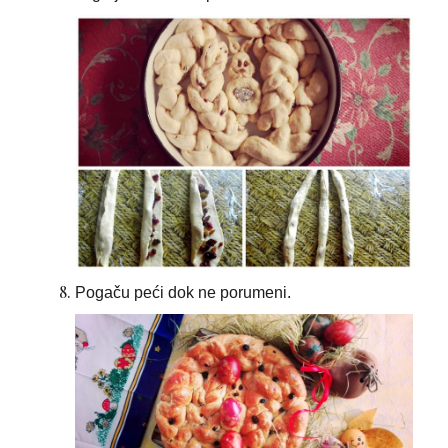
Pogaču peći dok ne porumeni.