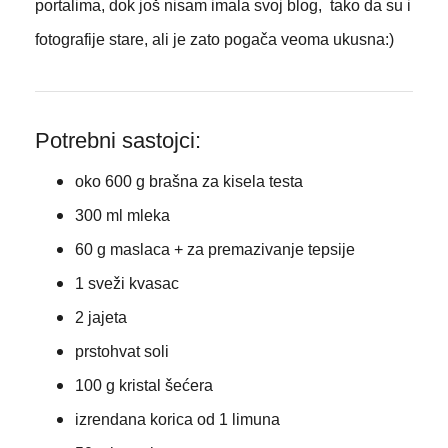
portalima, dok još nisam imala svoj blog, tako da su i
fotografije stare, ali je zato pogača veoma ukusna:)
Potrebni sastojci:
oko 600 g brašna za kisela testa
300 ml mleka
60 g maslaca + za premazivanje tepsije
1 sveži kvasac
2 jajeta
prstohvat soli
100 g kristal šećera
izrendana korica od 1 limuna