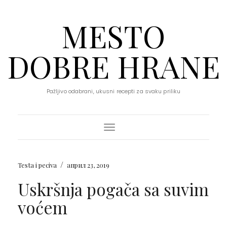
MESTO
DOBRE HRANE
Pažljivo odabrani, ukusni recepti za svaku priliku
Toggle Navigation
/
Testa i peciva
април 23, 2019
Uskršnja pogača sa suvim
voćem