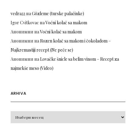
vedra22
на
Gözleme (turske palačinke)
Igor Cvitkovac
на
Voćni kolač sa makom
Анонимни
на
Voćni kolač sa makom
Анонимни
на
Rozen kolač sa makom i čokoladom –
Najkremastiji recept (Ne peče se)
Анонимни
на
Lovačke šnicle sa belim vinom – Recept za
najmekše meso (Video)
ARHIVA
Arhiva