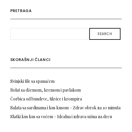
PRETRAGA
SEARCH
SKORAŠNJI ČLANCI
Svinjski file sa spanaćem
Rolat sa džemom, kremom i pavlakom
Čorbica od bundeve, tikvice i krompira
Salata sa sardinama i kus kusom – Zdrav obrok za 10 minuta
Slatki kus kus sa voćem – Idealna i zdrava užina za decu