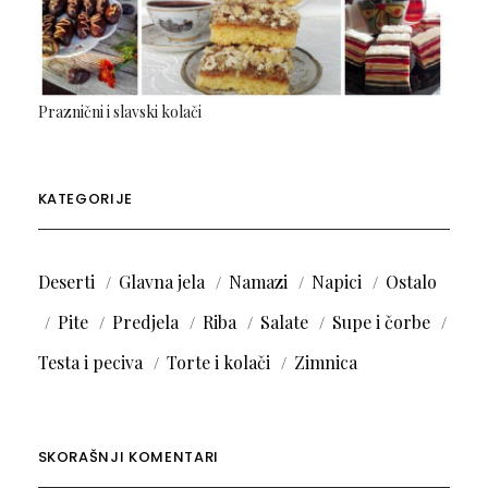
Praznični i slavski kolači
KATEGORIJE
Deserti
Glavna jela
Namazi
Napici
Ostalo
Pite
Predjela
Riba
Salate
Supe i čorbe
Testa i peciva
Torte i kolači
Zimnica
SKORAŠNJI KOMENTARI