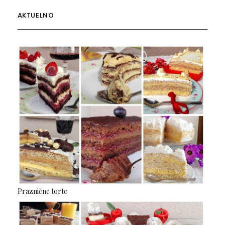
AKTUELNO
Praznične torte