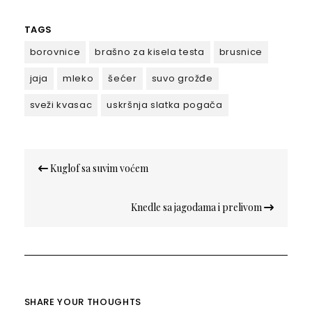
TAGS
borovnice
brašno za kisela testa
brusnice
jaja
mleko
šećer
suvo grožđe
sveži kvasac
uskršnja slatka pogača
Кретање
Kuglof sa suvim voćem
чланка
Knedle sa jagodama i prelivom
SHARE YOUR THOUGHTS