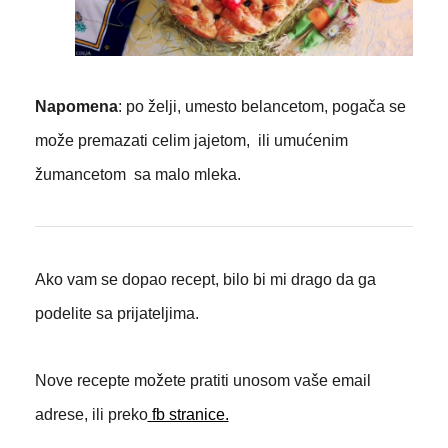
Napomena
: po želji, umesto belancetom, pogača se
može premazati celim jajetom, ili umućenim
žumancetom sa malo mleka.
Ako vam se dopao recept, bilo bi mi drago da ga
podelite sa prijateljima.
Nove recepte možete pratiti unosom vaše email
adrese, ili preko
fb stranice.