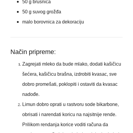
50 g brusnica
50 g suvog grožđa
malo borovnica za dekoraciju
Način pripreme:
Zagrejati mleko da bude mlako, dodati kašičicu
šećera, kašičicu brašna, izdrobiti kvasac, sve
dobro promešati, poklopiti i ostaviti da kvasac
nadođe.
Limun dobro oprati u rastvoru sode bikarbone,
obrisati i narendati koricu na najsitnije rende.
Prilikom rendanja korice voditi računa da