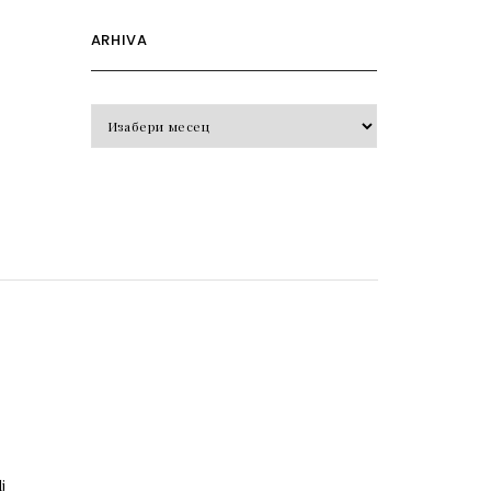
ARHIVA
Arhiva
o
j