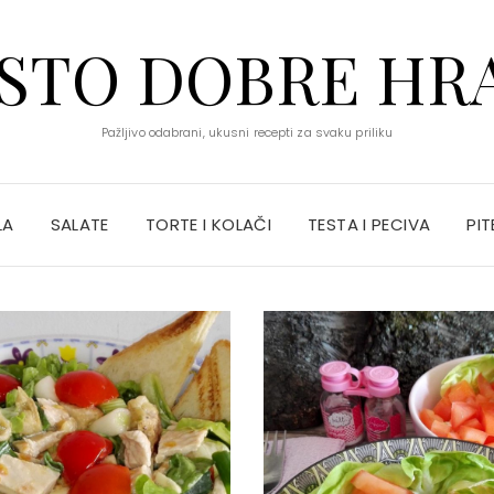
STO DOBRE HR
Pažljivo odabrani, ukusni recepti za svaku priliku
LA
SALATE
TORTE I KOLAČI
TESTA I PECIVA
PIT