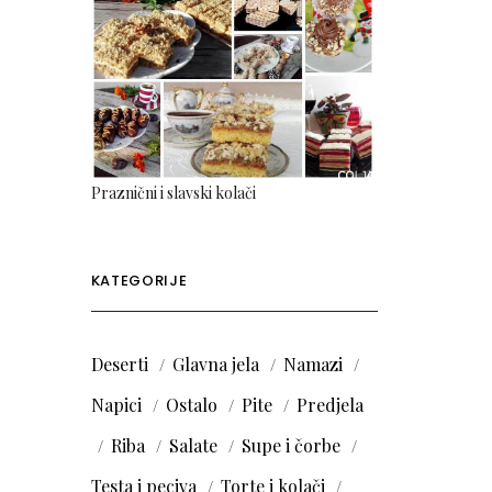
Praznični i slavski kolači
KATEGORIJE
Deserti
Glavna jela
Namazi
Napici
Ostalo
Pite
Predjela
Riba
Salate
Supe i čorbe
Testa i peciva
Torte i kolači