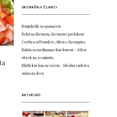
SKORAŠNJI ČLANCI
Svinjski file sa spanaćem
Rolat sa džemom, kremom i pavlakom
Čorbica od bundeve, tikvice i krompira
Salata sa sardinama i kus kusom – Zdrav
obrok za 10 minuta
ta
Slatki kus kus sa voćem – Idealna i zdrava
užina za decu
AKTUELNO