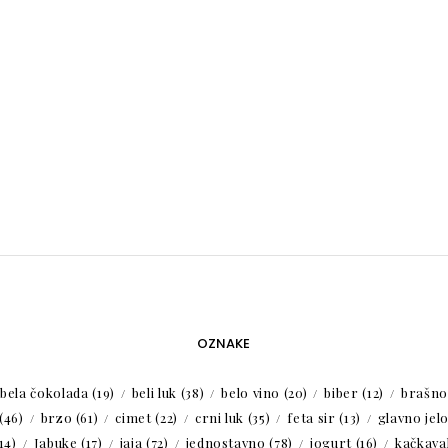
OZNAKE
bela čokolada
(19)
beli luk
(38)
belo vino
(20)
biber
(12)
brašno
(46)
brzo
(61)
cimet
(22)
crni luk
(35)
feta sir
(13)
glavno jel
14)
Jabuke
(17)
jaja
(72)
jednostavno
(78)
jogurt
(16)
kačkaval