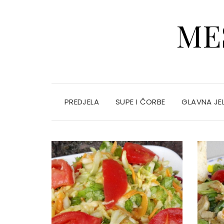
ME
PREDJELA
SUPE I ČORBE
GLAVNA JE