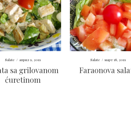
Salate
/
април 9, 2019
Salate
/
март 18, 2019
ata sa grilovanom
Faraonova sala
ćuretinom