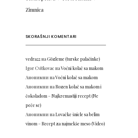
Zimnica
SKORAŠNJI KOMENTARI
vedra22
на
Gözleme (turske palačinke)
Igor Cvitkovac
на
Voćni kolač sa makom
Анонимни
на
Voćni kolač sa makom
Анонимни
на
Rozen kolač sa makom i
čokoladom – Najkremastiji recept (Ne
peče se)
Анонимни
на
Lovačke šnicle sa belim
vinom – Recept za najmekše meso (Video)