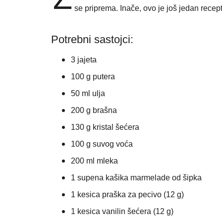
se priprema. Inače, ovo je još jedan recept
Potrebni sastojci:
3 jajeta
100 g putera
50 ml ulja
200 g brašna
130 g kristal šećera
100 g suvog voća
200 ml mleka
1 supena kašika
marmelade od šipka
1 kesica praška za pecivo (12 g)
1 kesica vanilin šećera (12 g)