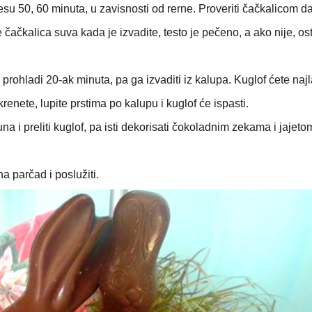
su 50, 60 minuta, u zavisnosti od rerne. Proveriti čačkalicom da 
 čačkalica suva kada je izvadite, testo je pečeno, a ako nije, os
se prohladi 20-ak minuta, pa ga izvaditi iz kalupa. Kuglof ćete naj
okrenete, lupite prstima po kalupu i kuglof će ispasti.
 i preliti kuglof, pa isti dekorisati čokoladnim zekama i jajeto
na parčad i poslužiti.