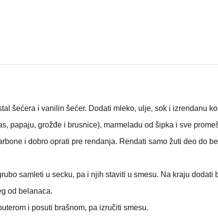
al šećera i vanilin šećer. Dodati mleko, ulje, sok i izrendanu ko
s, papaju, grožđe i brusnice), marmeladu od šipka i sve promeš
arbone i dobro oprati pre rendanja. Rendati samo žuti deo do be
grubo samleti u secku, pa i njih staviti u smesu. Na kraju dodati
eg od belanaca.
uterom i posuti brašnom, pa izručiti smesu.