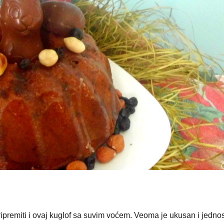
ipremiti i ovaj kuglof sa suvim voćem. Veoma je ukusan i jedno