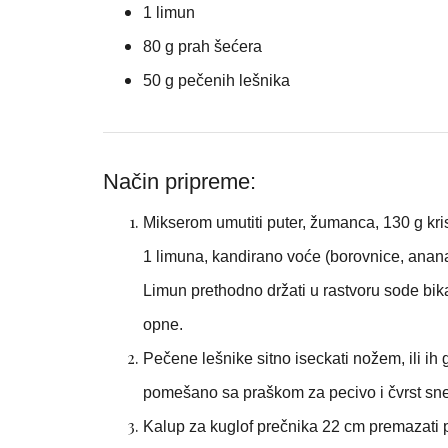
1 limun
80 g prah šećera
50 g pečenih lešnika
Način pripreme:
Mikserom umutiti puter, žumanca, 130 g krist
1 limuna, kandirano voće (borovnice, anana
Limun prethodno držati u rastvoru sode bik
opne.
Pečene lešnike sitno iseckati nožem, ili ih 
pomešano sa praškom za pecivo i čvrst sn
Kalup za kuglof prečnika 22 cm premazati p