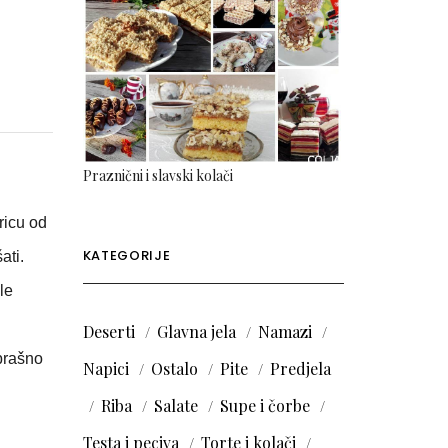
Praznični i slavski kolači
ricu od
KATEGORIJE
ati.
le
Deserti
Glavna jela
Namazi
 brašno
Napici
Ostalo
Pite
Predjela
Riba
Salate
Supe i čorbe
Testa i peciva
Torte i kolači