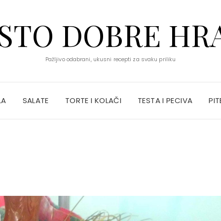
STO DOBRE HR
Pažljivo odabrani, ukusni recepti za svaku priliku
LA
SALATE
TORTE I KOLAČI
TESTA I PECIVA
PIT