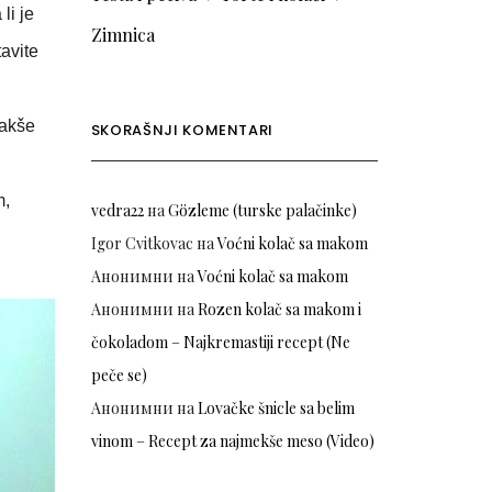
li je
Zimnica
tavite
lakše
SKORAŠNJI KOMENTARI
m,
vedra22
на
Gözleme (turske palačinke)
Igor Cvitkovac
на
Voćni kolač sa makom
Анонимни
на
Voćni kolač sa makom
Анонимни
на
Rozen kolač sa makom i
čokoladom – Najkremastiji recept (Ne
peče se)
Анонимни
на
Lovačke šnicle sa belim
vinom – Recept za najmekše meso (Video)