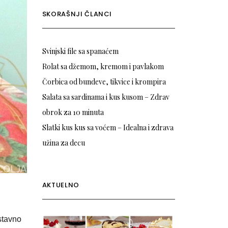
SKORAŠNJI ČLANCI
Svinjski file sa spanaćem
Rolat sa džemom, kremom i pavlakom
Čorbica od bundeve, tikvice i krompira
Salata sa sardinama i kus kusom – Zdrav
obrok za 10 minuta
Slatki kus kus sa voćem – Idealna i zdrava
užina za decu
AKTUELNO
stavno