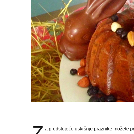
Z
a predstojeće uskršnje praznike možete pr