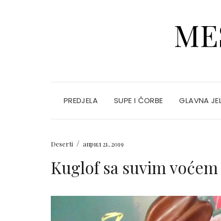
ME
PREDJELA
SUPE I ČORBE
GLAVNA JE
/
Deserti
април 21, 2019
Kuglof sa suvim voćem