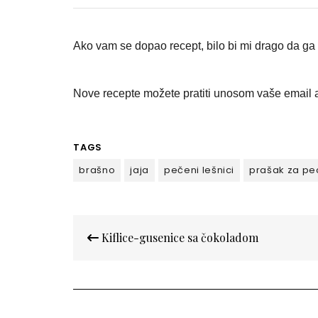
Ako vam se dopao recept, bilo bi mi drago da ga p
Nove recepte možete pratiti unosom vaše email a
TAGS
brašno
jaja
pečeni lešnici
prašak za pe
Кретање
Kiflice-gusenice sa čokoladom
чланка