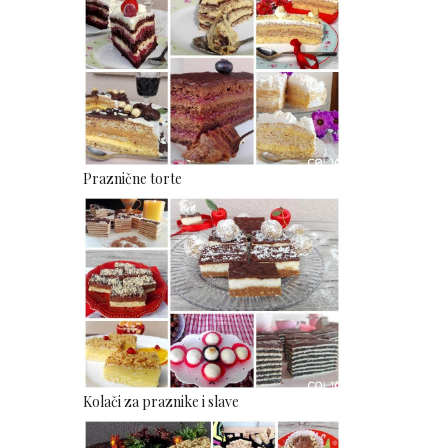
Praznične torte
Kolači za praznike i slave