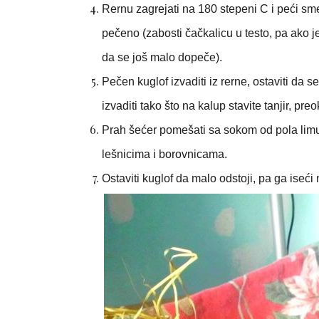
Rernu zagrejati na 180 stepeni C i peći sme
pečeno (zabosti čačkalicu u testo, pa ako je
da se još malo dopeče).
Pečen kuglof izvaditi iz rerne, ostaviti da 
izvaditi tako što na kalup stavite tanjir, pre
Prah šećer pomešati sa sokom od pola limuna
lešnicima i borovnicama.
Ostaviti kuglof da malo odstoji, pa ga iseći 