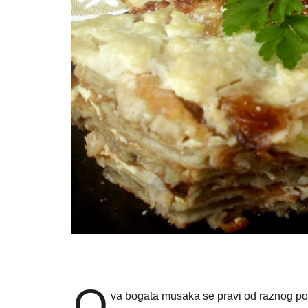
O
va bogata musaka se pravi od raznog povrć