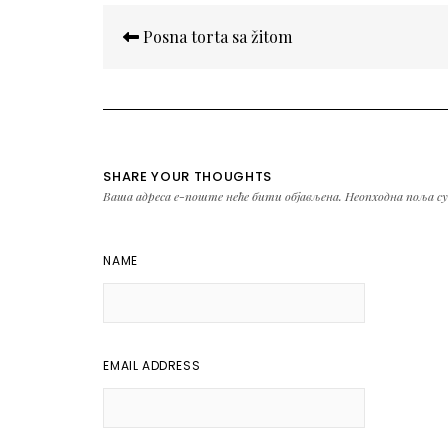
Кретање
Posna torta sa žitom
чланка
SHARE YOUR THOUGHTS
Ваша адреса е-поште неће бити објављена.
Неопходна поља с
NAME
EMAIL ADDRESS