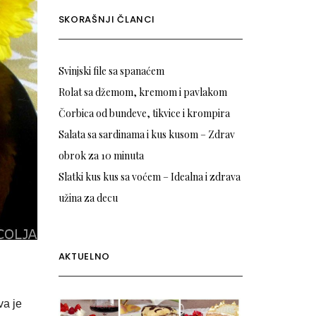
SKORAŠNJI ČLANCI
Svinjski file sa spanaćem
Rolat sa džemom, kremom i pavlakom
Čorbica od bundeve, tikvice i krompira
Salata sa sardinama i kus kusom – Zdrav
obrok za 10 minuta
Slatki kus kus sa voćem – Idealna i zdrava
užina za decu
AKTUELNO
va je