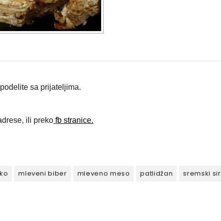
odelite sa prijateljima.
drese, ili preko
fb stranice.
ko
mleveni biber
mleveno meso
patlidžan
sremski sir