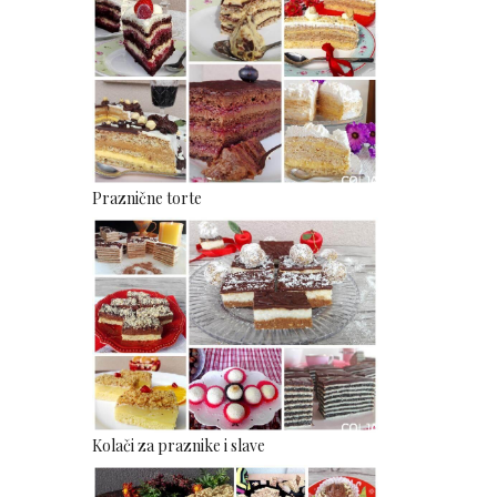
Praznične torte
Kolači za praznike i slave