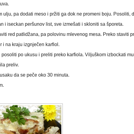
kuva.
om ulju, pa dodati meso i pržiti ga dok ne promeni boju. Posoliti, 
i iseckan peršunov list, sve izmešati i skloniti sa šporeta.
aviti red patlidžana, pa polovinu mlevenog mesa. Preko staviti pr
r i na kraju izgnječen karfiol.
posoliti po ukusu i preliti preko karfiola. Viljuškom izbockati m
la preliv.
 musaku da se peče oko 30 minuta.
m.