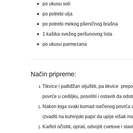
po ukusu soli
po potrebi
ulja
po potrebi mekog pšeničnog brašna
1 kašika svežeg peršunovog lista
po ukusu parmezana
Način pripreme:
Tikvice i patliđžan oljuštiti, pa tikvice prepo
povrće u cediljku, posolitii i ostaviti da ods
Nakon toga svaki komad isečenog povrća uval
izvaditi na kuhinjski papir da upije višak 
Karfiol očistiti, oprati, odvojiti cvetove i s