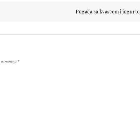
Pogača sa kvascem i jogur
у означена
*