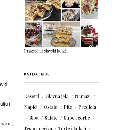
Praznični i slavski kolači
KATEGORIJE
viti
Deserti
Glavna jela
Namazi
ulju i
Napici
Ostalo
Pite
Predjela
Riba
Salate
Supe i čorbe
baciti,
Testa i peciva
Torte i kolači