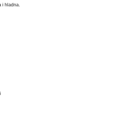
 i hladna.
i