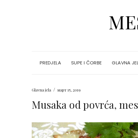
ME
PREDJELA
SUPE I ČORBE
GLAVNA JE
/
Glavna jela
март 15, 2019
Musaka od povrća, mesa