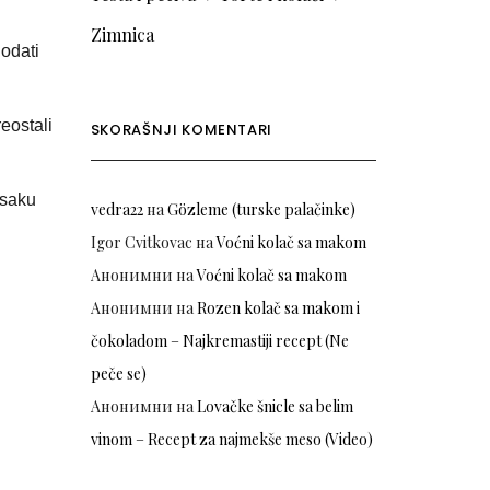
Zimnica
dodati
eostali
SKORAŠNJI KOMENTARI
usaku
vedra22
на
Gözleme (turske palačinke)
Igor Cvitkovac
на
Voćni kolač sa makom
Анонимни
на
Voćni kolač sa makom
Анонимни
на
Rozen kolač sa makom i
čokoladom – Najkremastiji recept (Ne
peče se)
Анонимни
на
Lovačke šnicle sa belim
vinom – Recept za najmekše meso (Video)