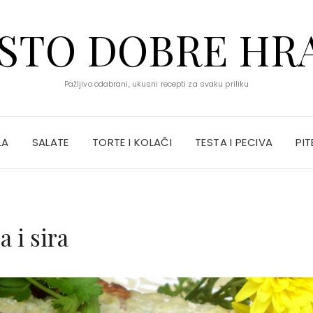
STO DOBRE HR
Pažljivo odabrani, ukusni recepti za svaku priliku
LA
SALATE
TORTE I KOLAČI
TESTA I PECIVA
PIT
 i sira