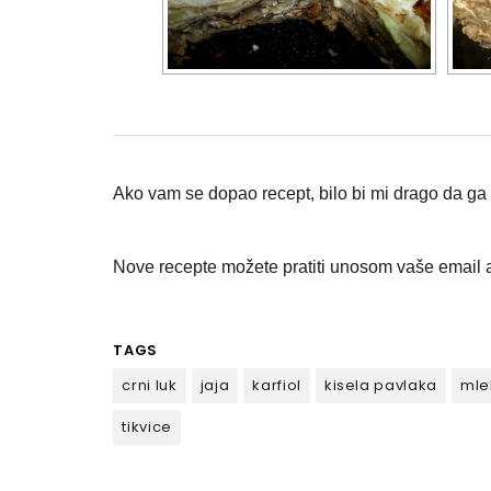
Ako vam se dopao recept, bilo bi mi drago da ga p
Nove recepte možete pratiti unosom vaše email a
TAGS
crni luk
jaja
karfiol
kisela pavlaka
mle
tikvice