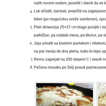
naliti novom vodom, posoliti i staviti da se 
Luk očistiti, iseckati, propržiti na zagrejan
biber (po mogućstvu sveže samleven), opran 
Pleh dimenzija 25×37 cm blago pouljiti i st
patlidžan, pa ostatak mesa, pa tikvice, pa si
Jaja umutiti sa kiselom pavlakom i mlekom, 
na par mesta do dna pleha, kako bi lepo upi
Rernu zagrejati na 200 stepeni C i staviti
Pečenu musaku po želji posuti parmezano