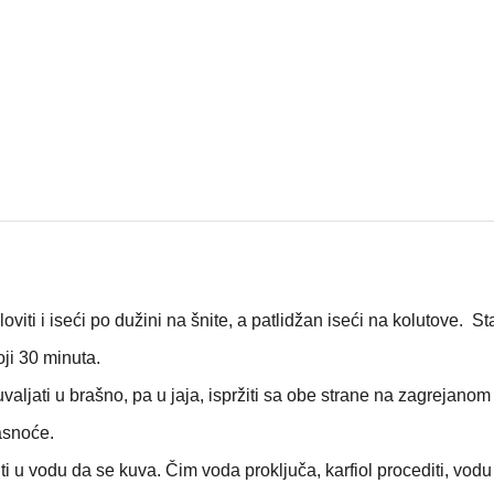
loviti i iseći po dužini na šnite, a patlidžan iseći na kolutove. Sta
toji 30 minuta.
jati u brašno, pa u jaja, ispržiti sa obe strane na zagrejanom 
masnoće.
taviti u vodu da se kuva. Čim voda proključa, karfiol procediti, vodu 