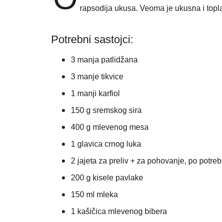
rapsodija ukusa. Veoma je ukusna i topla
Potrebni sastojci:
3 manja patlidžana
3 manje tikvice
1 manji karfiol
150 g
sremskog sira
400 g mlevenog mesa
1 glavica crnog luka
2
jajeta za preliv + za pohovanje, po potreb
200 g kisele pavlake
150 ml mleka
1 kašičica mlevenog bibera