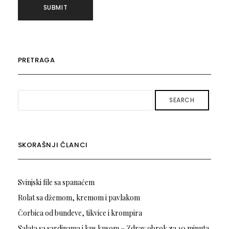
PRETRAGA
SEARCH
SKORAŠNJI ČLANCI
Svinjski file sa spanaćem
Rolat sa džemom, kremom i pavlakom
Čorbica od bundeve, tikvice i krompira
Salata sa sardinama i kus kusom – Zdrav obrok za 10 minuta