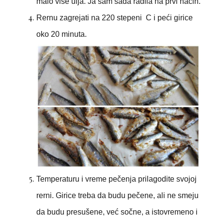
malo više ulja. Ja sam sada radila na prvi način.
Rernu zagrejati na 220 stepeni C i peći girice
oko 20 minuta.
Temperaturu i vreme pečenja prilagodite svojoj
rerni. Girice treba da budu pečene, ali ne smeju
da budu presušene, već sočne, a istovremeno i