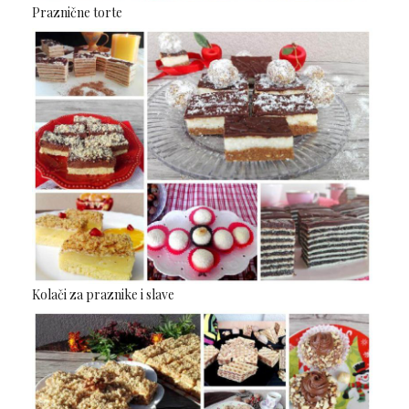
Praznične torte
Kolači za praznike i slave