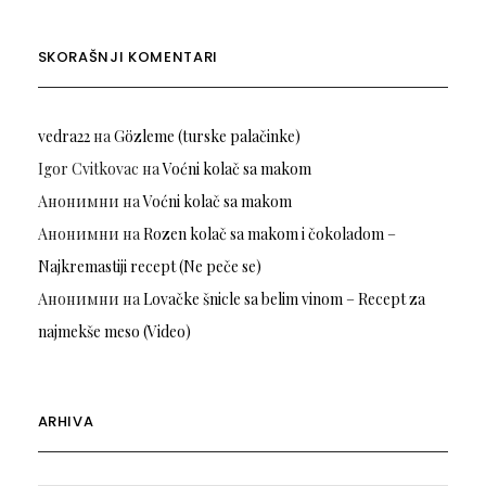
SKORAŠNJI KOMENTARI
vedra22
на
Gözleme (turske palačinke)
Igor Cvitkovac
на
Voćni kolač sa makom
Анонимни
на
Voćni kolač sa makom
Анонимни
на
Rozen kolač sa makom i čokoladom –
Najkremastiji recept (Ne peče se)
Анонимни
на
Lovačke šnicle sa belim vinom – Recept za
najmekše meso (Video)
ARHIVA