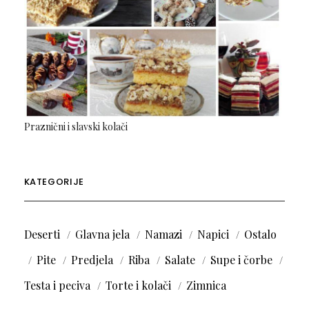
Praznični i slavski kolači
KATEGORIJE
Deserti
Glavna jela
Namazi
Napici
Ostalo
Pite
Predjela
Riba
Salate
Supe i čorbe
Testa i peciva
Torte i kolači
Zimnica