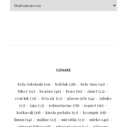
Arhiva
OZNAKE
bela čokolada
(19)
beli luk
(38)
belo vino
(20)
biber
(12)
brašno
(46)
brzo
(61)
cimet
(22)
crni luk
(35)
feta sir
(13)
glavno jelo
(14)
Jabuke
(17)
jaja
(72)
jednostavno
(78)
jogurt
(16)
kačkavalj
(18)
kisela pavlaka
(53)
krompir
(18)
limun
(14)
maline
(12)
mirođija
(23)
mleko
(49)
mleveni biber
(28)
mleveni orasi
(14)
mleveno