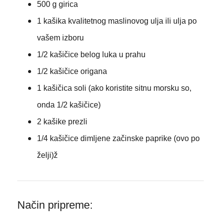
500 g girica
1 kašika kvalitetnog maslinovog ulja ili ulja po
vašem izboru
1/2 kašičice belog luka u prahu
1/2 kašičice origana
1 kašičica soli (ako koristite sitnu morsku so,
onda 1/2 kašičice)
2 kašike prezli
1/4 kašičice dimljene začinske paprike (ovo po
želji)ž
Način pripreme: