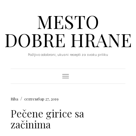
MESTO
DOBRE HRANE
Pažljivo odabrani, ukusni recepti za svaku priliku
Toggle Navigation
/
Riba
септембар 27, 2019
Pečene girice sa
začinima