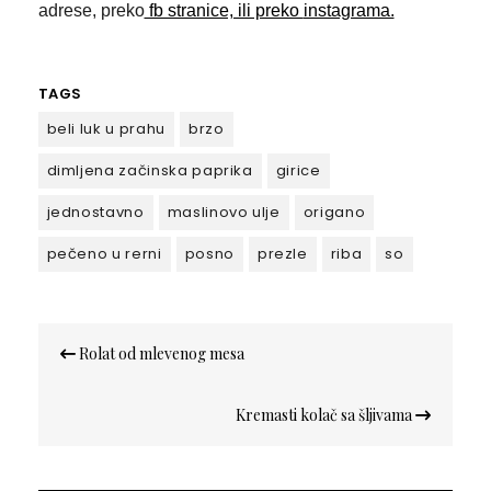
adrese, preko
fb stranice, ili preko
instagrama.
TAGS
beli luk u prahu
brzo
dimljena začinska paprika
girice
jednostavno
maslinovo ulje
origano
pečeno u rerni
posno
prezle
riba
so
Кретање
Rolat od mlevenog mesa
чланка
Kremasti kolač sa šljivama