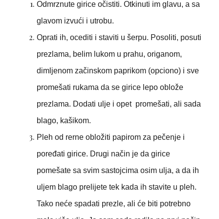
Odmrznute girice očistiti. Otkinuti im glavu, a sa
glavom izvući i utrobu.
Oprati ih, ocediti i staviti u šerpu. Posoliti, posuti
prezlama, belim lukom u prahu, origanom,
dimljenom začinskom paprikom (opciono) i sve
promešati rukama da se girice lepo oblože
prezlama. Dodati ulje i opet promešati, ali sada
blago, kašikom.
Pleh od rerne obložiti papirom za pečenje i
poređati girice. Drugi način je da girice
pomešate sa svim sastojcima osim ulja, a da ih
uljem blago prelijete tek kada ih stavite u pleh.
Tako neće spadati prezle, ali će biti potrebno