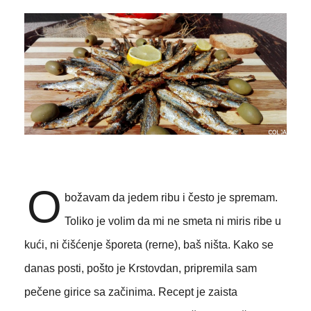
O
božavam da jedem ribu i često je spremam.
Toliko je volim da mi ne smeta ni miris ribe u
kući, ni čišćenje šporeta (rerne), baš ništa. Kako se
danas posti, pošto je Krstovdan, pripremila sam
pečene girice sa začinima. Recept je zaista