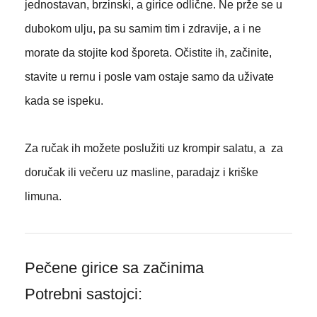
jednostavan, brzinski, a girice odlične. Ne prže se u
dubokom ulju, pa su samim tim i zdravije, a i ne
morate da stojite kod šporeta. Očistite ih, začinite,
stavite u rernu i posle vam ostaje samo da uživate
kada se ispeku.
Za ručak ih možete poslužiti uz krompir salatu, a za
doručak ili večeru uz masline, paradajz i kriške
limuna.
Pečene girice sa začinima
Potrebni sastojci: