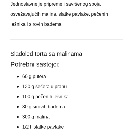
Jednostavne je pripreme i savršenog spoja
osvežavajućih malina, slatke pavlake, pečenih
lešnika i sirovih badema.
Sladoled torta sa malinama
Potrebni sastojci:
60 g putera
130 g šećera u prahu
100 g pečenih lešnika
80 g sirovih badema
300 g malina
1/2 l slatke pavlake