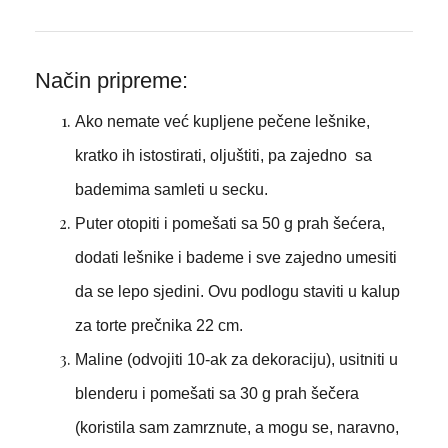
Način pripreme:
Ako nemate već kupljene pečene lešnike,
kratko ih istostirati, oljuštiti, pa zajedno sa
bademima samleti u secku.
Puter otopiti i pomešati sa 50 g prah šećera,
dodati lešnike i bademe i sve zajedno umesiti
da se lepo sjedini. Ovu podlogu staviti u kalup
za torte prečnika 22 cm.
Maline (odvojiti 10-ak za dekoraciju), usitniti u
blenderu i pomešati sa 30 g prah šečera
(koristila sam zamrznute, a mogu se, naravno,