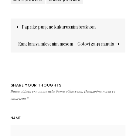
Кретање
Paprike punjene kukuruznim brašnom
чланка
Kaneloni sa mlevenim mesom – Gotovi za 45 minuta
SHARE YOUR THOUGHTS
Ваша адреса е-поште неће бити објављена.
Неопходна поља су
означена
*
NAME