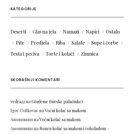
KATEGORIJE
Deserti
Glavna jela
Namazi
Napici
Ostalo
Pite
Predjela
Riba
Salate
Supe i čorbe
Testa i peciva
Torte i kolači
Zimnica
SKORAŠNJI KOMENTARI
vedra22
на
Gözleme (turske palačinke)
Igor Cvitkovac
на
Voćni kolač sa makom
Анонимни
на
Voćni kolač sa makom
Анонимни
на
Rozen kolač sa makom i čokoladom –