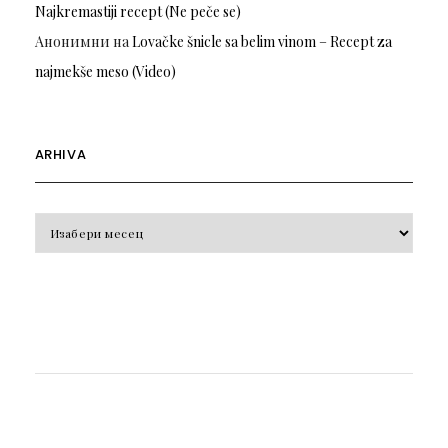
Najkremastiji recept (Ne peče se)
Анонимни
на
Lovačke šnicle sa belim vinom – Recept za
najmekše meso (Video)
ARHIVA
Arhiva