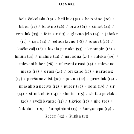
OZNAKE
bela čokolada
(19)
beli luk
(38)
belo vino
(20)
biber
(12)
brašno
(46)
brzo
(61)
cimet
(22)
crni luk
(35)
feta sir
(13)
glavno jelo
(14)
Jabuke
(17)
jaja
(72)
jednostavno
(78)
jogurt
(16)
kačkavalj
(18)
kisela pavlaka
(53)
krompir
(18)
limun
(14)
maline
(12)
mirođija
(23)
mleko
(49)
mleveni biber
(28)
mleveni orasi
(14)
mleveno
meso
(13)
orasi
(24)
origano
(17)
paradajz
(19)
peršunov list
(30)
posno
(12)
praziluk
(14)
prašak za pecivo
(12)
puter
(47)
senf
(19)
sir
(14)
sitni kolači
(14)
slanina
(15)
slatka pavlaka
(20)
sveži kvasac
(12)
tikvice
(17)
ulje
(39)
čokolada
(19)
šampinjoni
(15)
šargarepa
(19)
šećer
(42)
šunka
(13)