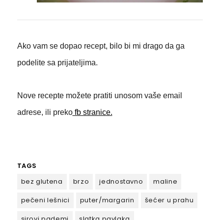
Ako vam se dopao recept, bilo bi mi drago da ga
podelite sa prijateljima.
Nove recepte možete pratiti unosom vaše email
adrese, ili preko
fb stranice.
TAGS
bez glutena
brzo
jednostavno
maline
pečeni lešnici
puter/margarin
šećer u prahu
sirovi pademi
slatka pavlaka