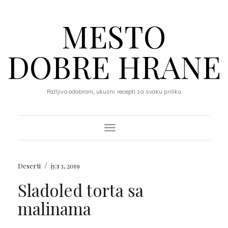
MESTO
DOBRE HRANE
Pažljivo odabrani, ukusni recepti za svaku priliku
Toggle Navigation
/
Deserti
јул 3, 2019
Sladoled torta sa
malinama