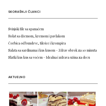
SKORAŠNJI ČLANCI
Svinjski file sa spanaćem
Rolat sa džemom, kremom i pavlakom
Čorbica od bundeve, tikvice i krompira
Salata sa sardinama i kus kusom – Zdrav obrok za 10 minuta
Slatki kus kus sa voćem – Idealna i zdrava užina za decu
AKTUELNO