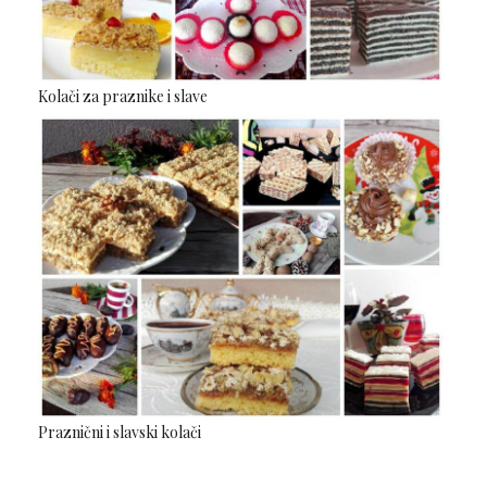
Kolači za praznike i slave
Praznični i slavski kolači