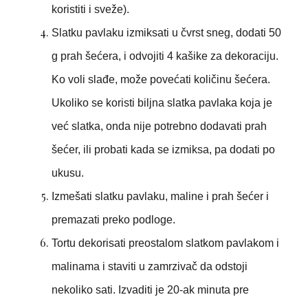
koristiti i sveže).
Slatku pavlaku izmiksati u čvrst sneg, dodati 50
g prah šećera, i odvojiti 4 kašike za dekoraciju.
Ko voli slađe, može povećati količinu šećera.
Ukoliko se koristi biljna slatka pavlaka koja je
već slatka, onda nije potrebno dodavati prah
šećer, ili probati kada se izmiksa, pa dodati po
ukusu.
Izmešati slatku pavlaku, maline i prah šećer i
premazati preko podloge.
Tortu dekorisati preostalom slatkom pavlakom i
malinama i staviti u zamrzivač da odstoji
nekoliko sati. Izvaditi je 20-ak minuta pre