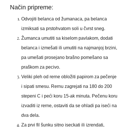
Način pripreme:
Odvojiti belanca od žumanaca, pa belanca
izmiksati sa prstohvatom soli u čvrst sneg.
Žumanca umutiti sa kiselom pavlakom, dodati
belanca i izmešati ili umutiti na najmanjoj brzini,
pa umešati prosejano brašno pomešano sa
praškom za pecivo.
Veliki pleh od rerne obložiti papirom za pečenje
i sipati smesu. Rernu zagrejati na 180 do 200
stepeni C i peći koru 15-ak minuta. Pečenu koru
izvaditi iz rerne, ostaviti da se ohladi pa iseći na
dva dela.
Za prvi fil šunku sitno iseckati ili izrendati,