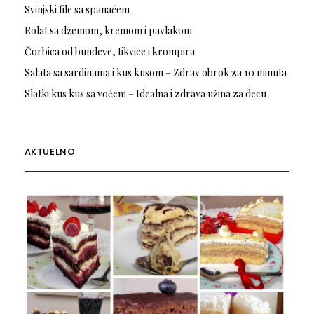
Svinjski file sa spanaćem
Rolat sa džemom, kremom i pavlakom
Čorbica od bundeve, tikvice i krompira
Salata sa sardinama i kus kusom – Zdrav obrok za 10 minuta
Slatki kus kus sa voćem – Idealna i zdrava užina za decu
AKTUELNO