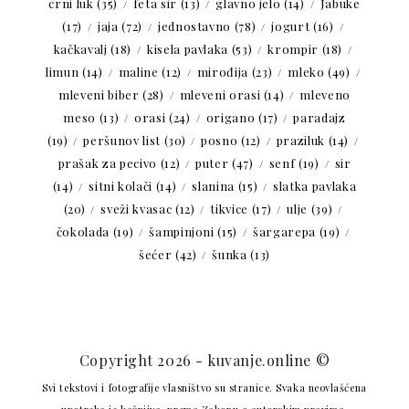
crni luk
(35)
feta sir
(13)
glavno jelo
(14)
Jabuke
(17)
jaja
(72)
jednostavno
(78)
jogurt
(16)
kačkavalj
(18)
kisela pavlaka
(53)
krompir
(18)
limun
(14)
maline
(12)
mirođija
(23)
mleko
(49)
mleveni biber
(28)
mleveni orasi
(14)
mleveno
meso
(13)
orasi
(24)
origano
(17)
paradajz
(19)
peršunov list
(30)
posno
(12)
praziluk
(14)
prašak za pecivo
(12)
puter
(47)
senf
(19)
sir
(14)
sitni kolači
(14)
slanina
(15)
slatka pavlaka
(20)
sveži kvasac
(12)
tikvice
(17)
ulje
(39)
čokolada
(19)
šampinjoni
(15)
šargarepa
(19)
šećer
(42)
šunka
(13)
Copyright 2026 - kuvanje.online ©
Svi tekstovi i fotografije vlasništvo su stranice. Svaka neovlašćena