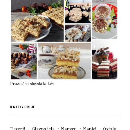
Praznični i slavski kolači
KATEGORIJE
Deserti
Glavna jela
Namazi
Napici
Ostalo