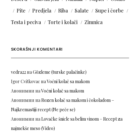
Pite
Predjela
Riba
Salate
Supe i čorbe
Testa i peciva
Torte i kolači
Zimnica
SKORAŠNJI KOMENTARI
vedra22
на
Gözleme (turske palačinke)
Igor Cvitkovac
на
Voćni kolač sa makom
Анонимни
на
Voćni kolač sa makom
Анонимни
на
Rozen kolač sa makom i čokoladom –
Najkremastiji recept (Ne peče se)
Анонимни
на
Lovačke šnicle sa belim vinom – Recept za
najmekše meso (Video)