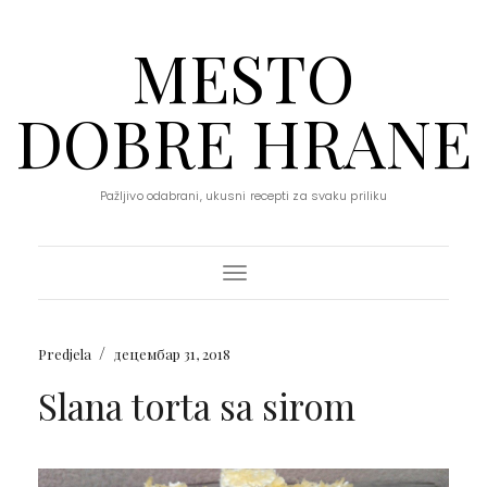
MESTO
DOBRE HRANE
Pažljivo odabrani, ukusni recepti za svaku priliku
Toggle Navigation
/
Predjela
децембар 31, 2018
Slana torta sa sirom