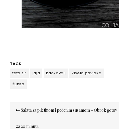
TAGS
feta sir
jaja
kačkavalj
kisela pavlaka
šunka
Кретање
Salata sa piletinom i pečenim susamom – Obrok gotov
чланка
za 20 minuta