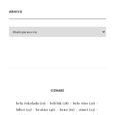
ARHIVA
Arhiva
OZNAKE
bela čokolada
(19)
beli luk
(38)
belo vino
(20)
biber
(12)
brašno
(46)
brzo
(61)
cimet
(22)