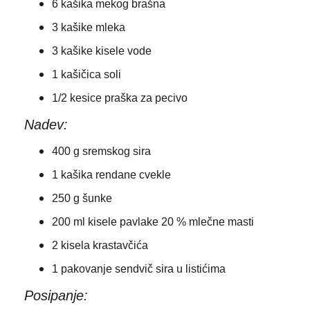
6 kašika mekog brašna
3 kašike mleka
3 kašike kisele vode
1 kašičica soli
1/2 kesice praška za pecivo
Nadev:
400 g sremskog sira
1 kašika rendane cvekle
250 g šunke
200 ml kisele pavlake 20 % mlečne masti
2 kisela krastavčića
1 pakovanje sendvič sira u listićima
Posipanje: