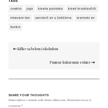
TAGS
cvekla
jaja
kisela pavlaka
kiseli krastavčiči
mleveni lan
sendvič sir u listićima
sremski sir
šunka
Кретање
Kiflice sa belom čokoladom
чланка
Punjene kukuruzne rolnice
SHARE YOUR THOUGHTS
Ваша адреса е-поште неће бити објављена.
Неопходна поља су
означена
*