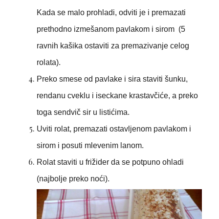
Kada se malo prohladi, odviti je i premazati
prethodno izmešanom pavlakom i sirom (5
ravnih kašika ostaviti za premazivanje celog
rolata).
Preko smese od pavlake i sira staviti šunku,
rendanu cveklu i iseckane krastavčiće, a preko
toga sendvič sir u listićima.
Uviti rolat, premazati ostavljenom pavlakom i
sirom i posuti mlevenim lanom.
Rolat staviti u frižider da se potpuno ohladi
(najbolje preko noći).