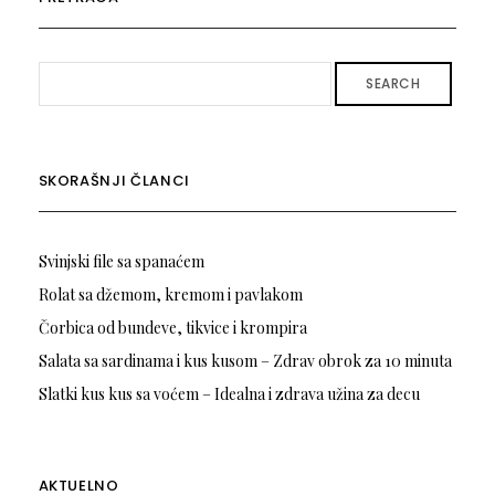
SEARCH
SKORAŠNJI ČLANCI
Svinjski file sa spanaćem
Rolat sa džemom, kremom i pavlakom
Čorbica od bundeve, tikvice i krompira
Salata sa sardinama i kus kusom – Zdrav obrok za 10 minuta
Slatki kus kus sa voćem – Idealna i zdrava užina za decu
AKTUELNO