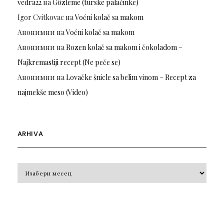
vedra22
на
Gözleme (turske palačinke)
Igor Cvitkovac
на
Voćni kolač sa makom
Анонимни
на
Voćni kolač sa makom
Анонимни
на
Rozen kolač sa makom i čokoladom –
Najkremastiji recept (Ne peče se)
Анонимни
на
Lovačke šnicle sa belim vinom – Recept za
najmekše meso (Video)
ARHIVA
Arhiva