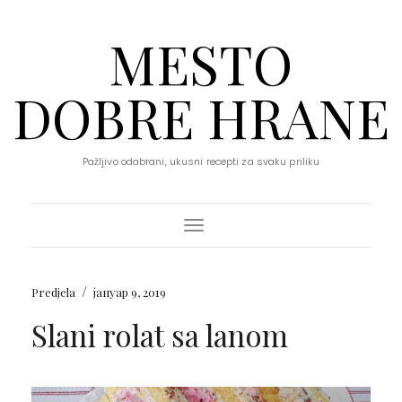
MESTO
DOBRE HRANE
Pažljivo odabrani, ukusni recepti za svaku priliku
Toggle Navigation
/
Predjela
јануар 9, 2019
Slani rolat sa lanom