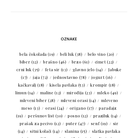
OZNAKE
bela čokolada
(19)
beli luk
(38)
belo vino
(20)
biber
(12)
brašno
(46)
brzo
(61)
cimet
(22)
crni luk
(35)
feta sir
(13)
glavno jelo
(14)
Jabuke
(17)
jaja
(72)
jednostavno
(78)
jogurt
(16)
kačkavalj
(18)
kisela pavlaka
(53)
krompir
(18)
limun
(14)
maline
(12)
mirođija
(23)
mleko
(49)
mleveni biber
(28)
mleveni orasi
(14)
mleveno
meso
(13)
orasi
(24)
origano
(17)
paradajz
(19)
peršunov list
(30)
posno
(12)
praziluk
(14)
prašak za pecivo
(12)
puter
(47)
senf
(19)
sir
(14)
sitni kolači
(14)
slanina
(15)
slatka pavlaka