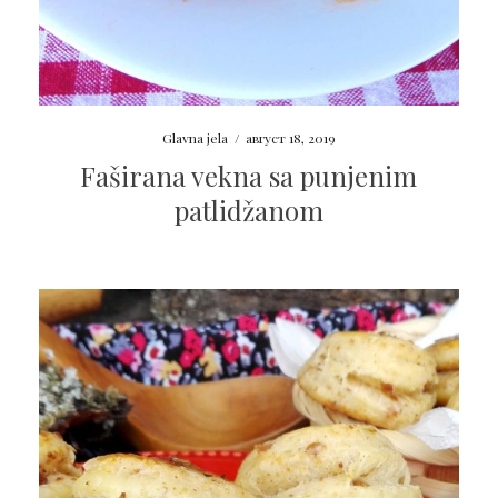
Glavna jela
/
август 18, 2019
Faširana vekna sa punjenim
patlidžanom