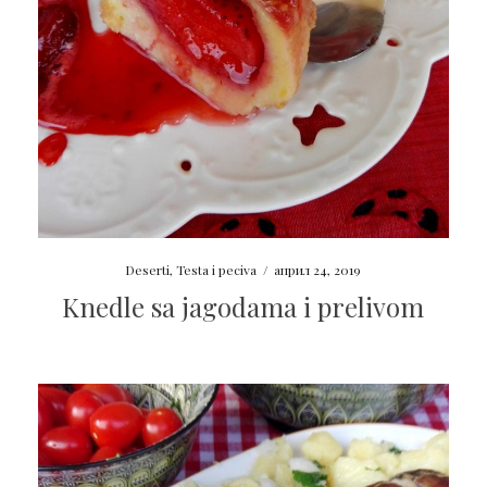
Deserti
,
Testa i peciva
/
април 24, 2019
Knedle sa jagodama i prelivom