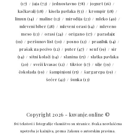
(17)
jaja
(72)
jednostavno
(78)
jogurt
(16)
kačkavalj
(18)
kisela pavlaka
(53)
krompir
(18)
limun
(14)
maline
(12)
mirođija
(23)
mleko
(49)
mleveni biber
(28)
mleveni orasi
(14)
mleveno
meso
(13)
orasi
(24)
origano
(17)
paradajz
(19)
peršunov list
(30)
posno
(12)
praziluk
(14)
prašak za pecivo
(12)
puter
(47)
senf
(19)
sir
(14)
sitni kolači
(14)
slanina
(15)
slatka pavlaka
(20)
sveži kvasac
(12)
tikvice
(17)
ulje
(39)
čokolada
(19)
šampinjoni
(15)
šargarepa
(19)
šećer
(42)
šunka
(13)
Copyright 2026 - kuvanje.online ©
Svi tekstovi i fotografije vlasništvo su stranice. Svaka neovlašćena
upotreba je kažnjiva, prema Zakonu o autorskim pravima.