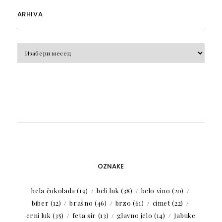
ARHIVA
Arhiva
OZNAKE
bela čokolada
(19)
beli luk
(38)
belo vino
(20)
biber
(12)
brašno
(46)
brzo
(61)
cimet
(22)
crni luk
(35)
feta sir
(13)
glavno jelo
(14)
Jabuke