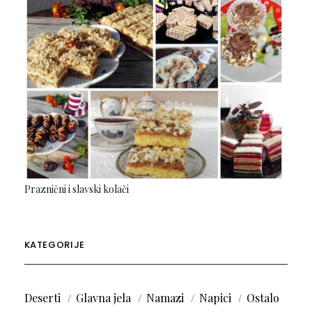
Praznični i slavski kolači
KATEGORIJE
Deserti
Glavna jela
Namazi
Napici
Ostalo