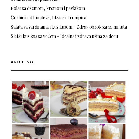
Rolat sa džemom, kremom i pavlakom
Čorbica od bundeve, tikvice i krompira
Salata sa sardinama i kus kusom – Zdrav obrok za 10 minuta
Slatki kus kus sa voćem – Idealna i zdrava užina za decu
AKTUELNO