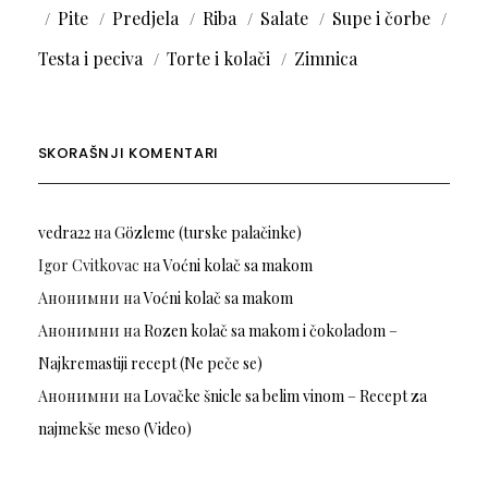
Pite
Predjela
Riba
Salate
Supe i čorbe
Testa i peciva
Torte i kolači
Zimnica
SKORAŠNJI KOMENTARI
vedra22
на
Gözleme (turske palačinke)
Igor Cvitkovac
на
Voćni kolač sa makom
Анонимни
на
Voćni kolač sa makom
Анонимни
на
Rozen kolač sa makom i čokoladom –
Najkremastiji recept (Ne peče se)
Анонимни
на
Lovačke šnicle sa belim vinom – Recept za
najmekše meso (Video)