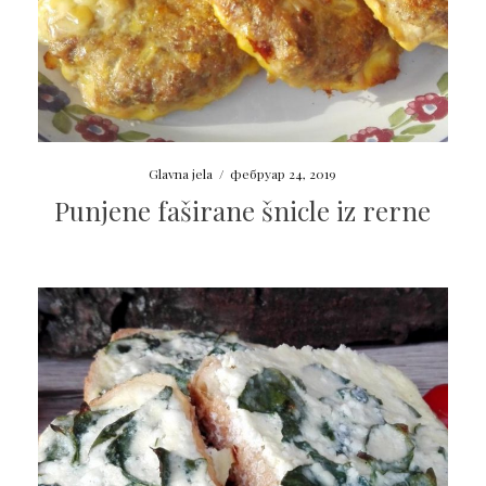
Glavna jela
/
фебруар 24, 2019
Punjene faširane šnicle iz rerne