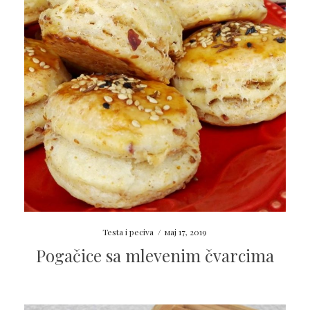
Testa i peciva
/
мај 17, 2019
Pogačice sa mlevenim čvarcima