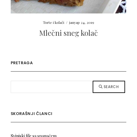
Torte i kolači
/
јануар 24, 2019
Mlečni sneg kolač
PRETRAGA
SEARCH
SKORAŠNJI ČLANCI
Svinjski file sa spanaćem