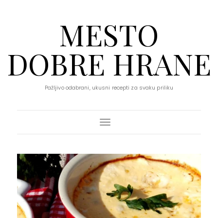
MESTO
DOBRE HRANE
Pažljivo odabrani, ukusni recepti za svaku priliku
Toggle Navigation