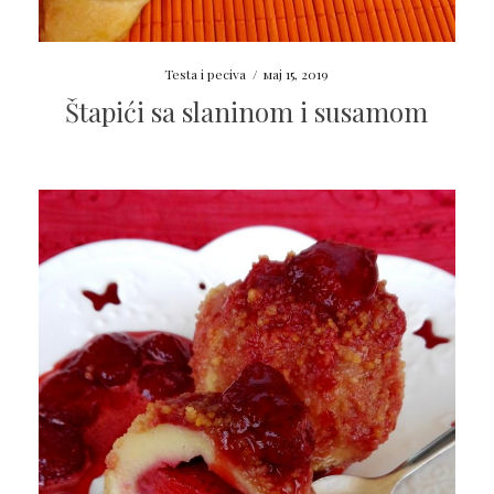
Testa i peciva
/
мај 15, 2019
Štapići sa slaninom i susamom